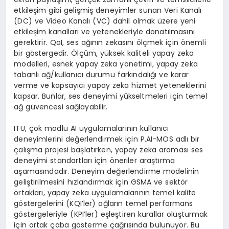
etkileşim gibi gelişmiş deneyimler sunan Veri Kanalı
(DC) ve Video Kanalı (VC) dahil olmak üzere yeni
etkileşim kanalları ve yetenekleriyle donatılmasını
gerektirir. QoI, ses ağının zekasını ölçmek için önemli
bir göstergedir. Ölçüm, yüksek kaliteli yapay zeka
modelleri, esnek yapay zeka yönetimi, yapay zeka
tabanlı ağ/kullanıcı durumu farkındalığı ve karar
verme ve kapsayıcı yapay zeka hizmet yeteneklerini
kapsar. Bunlar, ses deneyimi yükseltmeleri için temel
ağ güvencesi sağlayabilir.
ITU, çok modlu AI uygulamalarının kullanıcı
deneyimlerini değerlendirmek için P.AI-MOS adlı bir
çalışma projesi başlatırken, yapay zeka araması ses
deneyimi standartları için öneriler araştırma
aşamasındadır. Deneyim değerlendirme modelinin
geliştirilmesini hızlandırmak için GSMA ve sektör
ortakları, yapay zeka uygulamalarının temel kalite
göstergelerini (KQI’ler) ağların temel performans
göstergeleriyle (KPI’ler) eşleştiren kurallar oluşturmak
için ortak çaba gösterme çağrısında bulunuyor. Bu