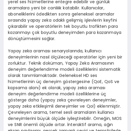
yerel ses hizmetlerine entegre edebilir ve günlük
aramalara yeni bir canlılık katabilir. Kullanıcılar,
aboneliklerini ödedikten sonra geleneksel aramalar
sırasında yapay zeka odaklı gelişmiş işlevlerin keyfini
çıkarabilir ve operatörlerin tek boyutlu trafikten para
kazanmayı çok boyutlu deneyimden para kazanmaya
dönüştürmesini sağlar.
Yapay zeka araması senaryolarında, kullanıcı
deneyimlerinin nasıl ölçüleceği operatörler için yeni bir
zorluktur. Teknik doküman, Yapay Zeka Aramasının
deneyim değerlendirme modeli özelliklerini sistematik
olarak tanımlamaktadır. Geleneksel HD ses
hizmetlerinin üç deneyim göstergesine (QoE, QoS ve
kapsama alanı) ek olarak, yapay zeka araması
deneyim değerlendirme modeli özelliklerine üç
gösterge daha (yapay zeka çevreleyen deneyimler,
yapay zeka etkileşimli deneyimler ve QoI) eklenmiştir.
Çevreleyen arama, temel sesli aramaların kullanıcı
deneyimlerini büyük ölçüde iyileştirebilir. Örneğin, MOS
ve SNR önemli ölçüde artar. İnteraktif arama, ağın
ekran paylaşımı, gerçek zamanlı çeviri ve temsilcilerle