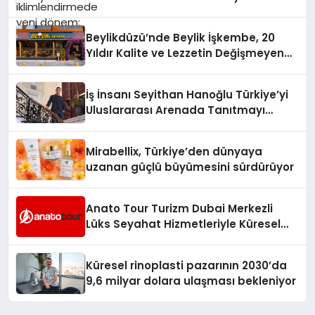
Beylikdüzü’nde Beylik İşkembe, 20
Yıldır Kalite ve Lezzetin Değişmeyen
Adresi
İş İnsanı Seyithan Hanoğlu Türkiye’yi
Uluslararası Arenada Tanıtmayı
Hedefliyor
Mirabellix, Türkiye’den dünyaya
uzanan güçlü büyümesini sürdürüyor
Anato Tour Turizm Dubai Merkezli
Lüks Seyahat Hizmetleriyle Küresel
Turizmde Öne Çıkıyor
Küresel rinoplasti pazarının 2030’da
9,6 milyar dolara ulaşması bekleniyor