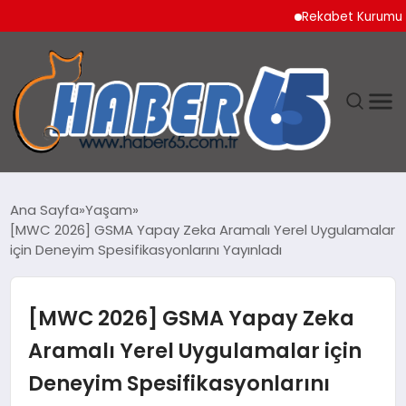
Rekabet Kurumu Burun S
ANASAYFA
Ana Sayfa
Yaşam
[MWC 2026] GSMA Yapay Zeka Aramalı Yerel Uygulamalar
YAŞAM
için Deneyim Spesifikasyonlarını Yayınladı
TEKNOLOJI
[MWC 2026] GSMA Yapay Zeka
Aramalı Yerel Uygulamalar için
Deneyim Spesifikasyonlarını