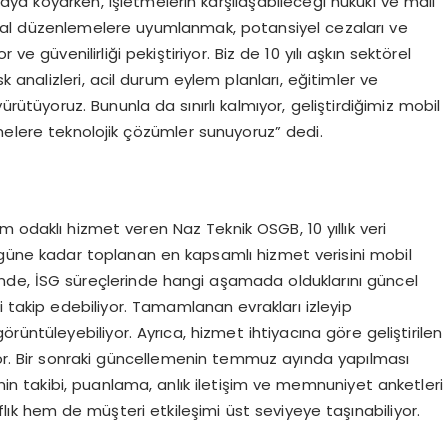
ortaya koyarken, işletmelerin karşılaşabileceği hukuki ve mali
sal düzenlemelere uyumlanmak, potansiyel cezaları ve
ve güvenilirliği pekiştiriyor. Biz de 10 yılı aşkın sektörel
sk analizleri, acil durum eylem planları, eğitimler ve
ürütüyoruz. Bununla da sınırlı kalmıyor, geliştirdiğimiz mobil
melere teknolojik çözümler sunuyoruz” dedi.
m odaklı hizmet veren Naz Teknik OSGB, 10 yıllık veri
güne kadar toplanan en kapsamlı hizmet verisini mobil
nde, İSG süreçlerinde hangi aşamada olduklarını güncel
i takip edebiliyor. Tamamlanan evrakları izleyip
 görüntüleyebiliyor. Ayrıca, hizmet ihtiyacına göre geliştirilen
yor. Bir sonraki güncellemenin temmuz ayında yapılması
nin takibi, puanlama, anlık iletişim ve memnuniyet anketleri
aflık hem de müşteri etkileşimi üst seviyeye taşınabiliyor.