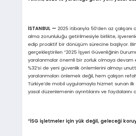
İSTANBUL
—
2025 itibarıyla 50’den az çalışanı o
alma zorunluluğu getirilmesiyle birlikte, işveren
edip proaktif bir dönüşüm sürecine başlıyor. Bi
gerçekleştirilen “2025 İşyeri Güvenliğinin Durumu
yaralanmalar önemli bir zorluk olmaya devam ed
%32’si de yeni güvenlik önlemlerini almayı unuttuk
yaralanmaları önlemek değil, hem çalışan refah
Türkiye’de mobil uygulamayla hizmet sunan ilk O
yasal düzenlemenin ayrıntılarını ve faydalarını a
“İSG işletmeler için yük değil, geleceği koru