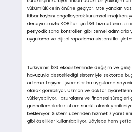
sürekliliğini koruyor. İnsan odaklı bir yaklaşım 
yükümlülüklerin önüne geçiyor. Öte yandan ya
itibar kaybını engelleyerek kurumsal imajı koruyor 
deneyimimizle KOBİ’ler için İSG hizmetlerimizi ri
periyodik saha kontrolleri gibi temel adımlarla y
uygulama ve dijital raporlama sistemi ile işlet
Türkiye’nin İSG ekosisteminde değişim ve gelişi
havuzuyla desteklediği sistemiyle sektörde bu
ortama taşıyor. İşverenler bu uygulama sayesi
olarak görebiliyor. Uzman ve doktor ziyaretlerin
yükleyebiliyor. Faturalarını ve finansal süreçleri
güncellemelerle sistem sürekli olarak yenileni
bekleniyor. Sistem üzerinden hizmet ziyaretleri
gibi özellikler kullanılabiliyor. Böylece hem şeff