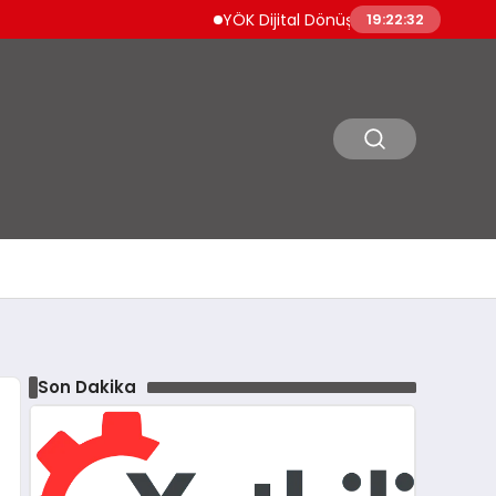
YÖK Dijital Dönüşümle Bilişim Uzmanı Yetişti
19:22:33
Son Dakika