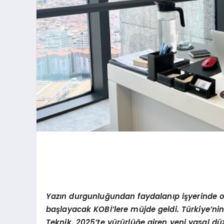
Yazın durgunluğundan faydalanıp işyerinde ola
başlayacak KOBİ’lere müjde geldi. Türkiye’n
Teknik, 2025’te yürürlüğe giren yeni yasal düz