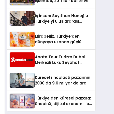
İşkembe, 20 Yıldır Kalite ve
Lezzetin Değişmeyen Adresi
İş İnsanı Seyithan Hanoğlu
Türkiye’yi Uluslararası
Arenada Tanıtmayı
Hedefliyor
Mirabellix, Türkiye’den
dünyaya uzanan güçlü
büyümesini sürdürüyor
Anato Tour Turizm Dubai
Merkezli Lüks Seyahat
Hizmetleriyle Küresel
Turizmde Öne Çıkıyor
Küresel rinoplasti pazarının
2030’da 9,6 milyar dolara
ulaşması bekleniyor
Türkiye’den küresel pazara:
ShopinX, dijital ekonomi ile
gerçek dünya alışverişini bir