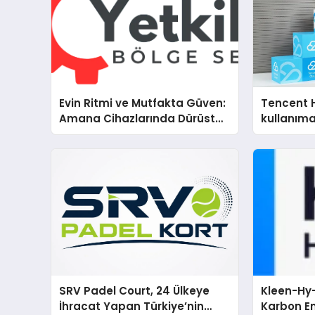
Evin Ritmi ve Mutfakta Güven:
Tencent 
Amana Cihazlarında Dürüst
kullanım
Teknik Destek Deneyimi
SRV Padel Court, 24 Ülkeye
Kleen-Hy-
İhracat Yapan Türkiye’nin
Karbon Em