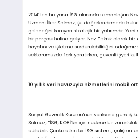
2014’ten bu yana İSG alanında uzmanlaşan Naz 
Uzmanı İlker Solmaz, şu değerlendirmede bulundu
geleceğini koruyan stratejik bir yatırımdır. Ye
bir parçası haline geliyor. Naz Teknik olarak biz
hayatını ve işletme sürdürülebilirliğini odağımı
sektörümüzde fark yaratırken, güvenli işyeri kült
10 yıllık veri havuzuyla hizmetlerini mobil o
Sosyal Güvenlik Kurumu’nun verilerine göre iş ka
Solmaz, “İSG, KOBİ’ler için sadece bir zorunlulu
edilebilir. Çünkü etkin bir İSG sistemi, çalışma o