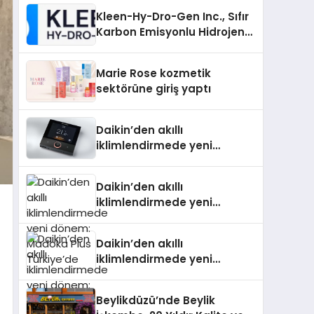
Kleen-Hy-Dro-Gen Inc., Sıfır
Karbon Emisyonlu Hidrojen
Isıtma Teknolojisinde ISO ve
TSSA Düzenleyici Onaylarını
Marie Rose kozmetik
Aldı
sektörüne giriş yaptı
Daikin’den akıllı
iklimlendirmede yeni
dönem: Madoka Plus
Türkiye’de
Daikin’den akıllı
iklimlendirmede yeni
dönem: Madoka Plus
Türkiye’de
Daikin’den akıllı
iklimlendirmede yeni
dönem: Madoka Plus
Türkiye’de
Beylikdüzü’nde Beylik