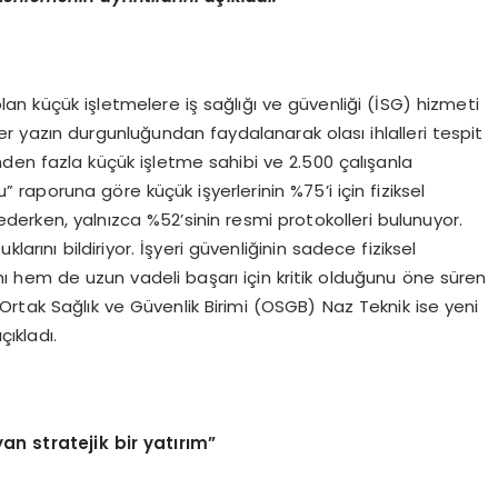
lan küçük işletmelere iş sağlığı ve güvenliği (İSG) hizmeti
ler yazın durgunluğundan faydalanarak olası ihlalleri tespit
nden fazla küçük işletme sahibi ve 2.500 çalışanla
” raporuna göre küçük işyerlerinin %75’i için fiziksel
erken, yalnızca %52’sinin resmi protokolleri bulunuyor.
larını bildiriyor. İşyeri güvenliğinin sadece fiziksel
ı hem de uzun vadeli başarı için kritik olduğunu öne süren
rtak Sağlık ve Güvenlik Birimi (OSGB) Naz Teknik ise yeni
çıkladı.
yan stratejik bir yatırım”