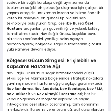
sadece bir sağlık kuruluşu değil, aynı zamanda
toplumun sağlıklı bir geleceğe ulaşması için çalışan bir
yaşam ortağıdır. Her zaman insana ve bilime öncelik
veren bir anlayışla, en güncel tıp bilgisini son
teknolojiyle buluşturan Grup, özellikle
Bursa Özel
Hastane
arayanlar için güvenilirliği ve yüksek kaliteyi
temsil etmektedir. Nev Sağlık Grubu, kuşaklar boyu
aktarılan tecrübesini, yenilikçi bakış açısıyla
harmanlayarak, bölgedeki sağlık hizmetlerinin çıtasını
yükseltmeye devam ediyor.
Bölgesel Gücün Simgesi: Erişilebilir ve
Kapsamlı Hastane Ağı
Nev Sağlık Grubu’nun sağlık hizmetlerindeki güçlü
etkisi, Ege ve Marmara bölgelerinde stratejik noktalara
yayılmış modern hastane ağıyla açıkça görülmektedir.
Nev Bandırma, Nev Anadolu, Nev Esentepe, Nev FSM,
Nev Balıkesir
ve
Nev Altıeylül Hastaneleri
; her biri
kendi bölgesinin demografik yapısına ve sağlık
ihtiyaçlarına özel olarak tasarlanmış, tam donanımlı
merkezlerdir. Bu geniş ve entegre ağ, acil durumlardan