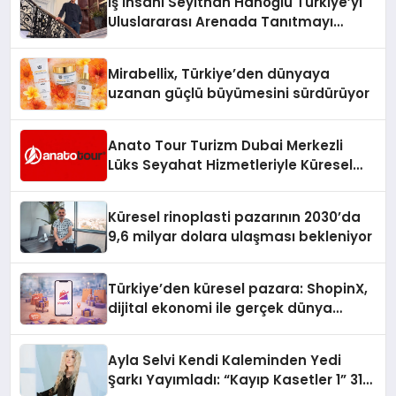
İş İnsanı Seyithan Hanoğlu Türkiye’yi
Uluslararası Arenada Tanıtmayı
Hedefliyor
Mirabellix, Türkiye’den dünyaya
uzanan güçlü büyümesini sürdürüyor
Anato Tour Turizm Dubai Merkezli
Lüks Seyahat Hizmetleriyle Küresel
Turizmde Öne Çıkıyor
Küresel rinoplasti pazarının 2030’da
9,6 milyar dolara ulaşması bekleniyor
Türkiye’den küresel pazara: ShopinX,
dijital ekonomi ile gerçek dünya
alışverişini bir araya getirmeyi
hedefliyor
Ayla Selvi Kendi Kaleminden Yedi
Şarkı Yayımladı: “Kayıp Kasetler 1” 31