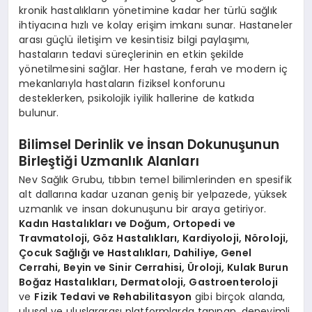
kronik hastalıkların yönetimine kadar her türlü sağlık
ihtiyacına hızlı ve kolay erişim imkanı sunar. Hastaneler
arası güçlü iletişim ve kesintisiz bilgi paylaşımı,
hastaların tedavi süreçlerinin en etkin şekilde
yönetilmesini sağlar. Her hastane, ferah ve modern iç
mekanlarıyla hastaların fiziksel konforunu
desteklerken, psikolojik iyilik hallerine de katkıda
bulunur.
Bilimsel Derinlik ve İnsan Dokunuşunun
Birleştiği Uzmanlık Alanları
Nev Sağlık Grubu, tıbbın temel bilimlerinden en spesifik
alt dallarına kadar uzanan geniş bir yelpazede, yüksek
uzmanlık ve insan dokunuşunu bir araya getiriyor.
Kadın Hastalıkları ve Doğum, Ortopedi ve
Travmatoloji, Göz Hastalıkları, Kardiyoloji, Nöroloji,
Çocuk Sağlığı ve Hastalıkları, Dahiliye, Genel
Cerrahi, Beyin ve Sinir Cerrahisi, Üroloji, Kulak Burun
Boğaz Hastalıkları, Dermatoloji, Gastroenteroloji
ve
Fizik Tedavi ve Rehabilitasyon
gibi birçok alanda,
ulusal ve uluslararası platformlarda tanınan, deneyimli