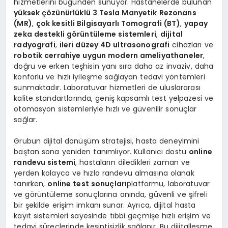
hizmetlerini bugünden sunuyor. Hastanelerde bulunan
yüksek çözünürlüklü 3 Tesla Manyetik Rezonans
(MR)
,
çok kesitli Bilgisayarlı Tomografi (BT)
,
yapay
zeka destekli görüntüleme sistemleri
,
dijital
radyografi
,
ileri düzey 4D ultrasonografi
cihazları ve
robotik cerrahiye uygun modern ameliyathaneler
,
doğru ve erken teşhisin yanı sıra daha az invaziv, daha
konforlu ve hızlı iyileşme sağlayan tedavi yöntemleri
sunmaktadır. Laboratuvar hizmetleri de uluslararası
kalite standartlarında, geniş kapsamlı test yelpazesi ve
otomasyon sistemleriyle hızlı ve güvenilir sonuçlar
sağlar.
Grubun dijital dönüşüm stratejisi, hasta deneyimini
baştan sona yeniden tanımlıyor. Kullanıcı dostu
online
randevu sistemi
, hastaların diledikleri zaman ve
yerden kolayca ve hızla randevu almasına olanak
tanırken,
online test sonuçları
platformu, laboratuvar
ve görüntüleme sonuçlarına anında, güvenli ve şifreli
bir şekilde erişim imkanı sunar. Ayrıca, dijital hasta
kayıt sistemleri sayesinde tıbbi geçmişe hızlı erişim ve
tedavi süreçlerinde kesintisizlik sağlanır. Bu dijitalleşme