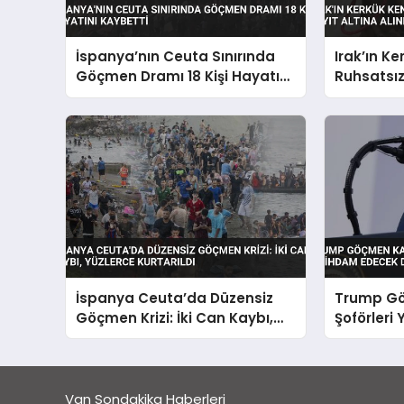
İspanya’nın Ceuta Sınırında
Irak’ın Ke
Göçmen Dramı 18 Kişi Hayatını
Ruhsatsız
Kaybetti
Alındı
İspanya Ceuta’da Düzensiz
Trump G
Göçmen Krizi: İki Can Kaybı,
Şoförleri 
Yüzlerce Kurtarıldı
İstihdam
Duyurdu
Van Sondakika Haberleri