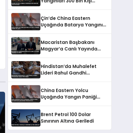
Yangınları 300 Bin Kişi
Tahliye Edildi
Çin’de China Eastern
Uçağında Batarya Yangını
Paniğe Yol Açtı
Macaristan Başbakanı
Magyar’a Canlı Yayında
Tükürük Saldırısı
Hindistan’da Muhalefet
Lideri Rahul Gandhi
Protestoda Gözaltına Alındı
China Eastern Yolcu
Uçağında Yangın Paniği
Guiyang Havalimanı’nda
Söndürüldü
Brent Petrol 100 Dolar
Sınırının Altına Geriledi