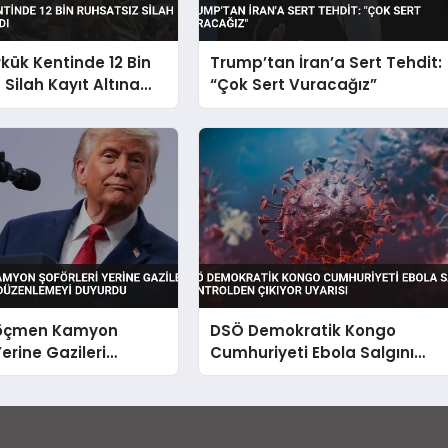
rkük Kentinde 12 Bin
Trump’tan İran’a Sert Tehdit:
 Silah Kayıt Altına
“Çok Sert Vuracağız”
öçmen Kamyon
DSÖ Demokratik Kongo
Yerine Gazileri
Cumhuriyeti Ebola Salgını
 Edecek Düzenlemeyi
Kontrolden Çıkıyor Uyarısı