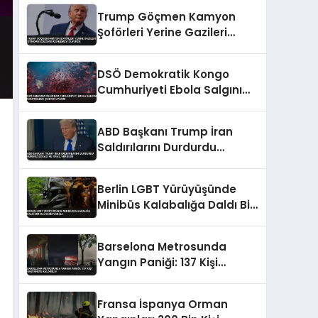
Trump Göçmen Kamyon
Şoförleri Yerine Gazileri
İstihdam Edecek
Düzenlemeyi Duyurdu
DSÖ Demokratik Kongo
Cumhuriyeti Ebola Salgını
Kontrolden Çıkıyor Uyarısı
ABD Başkanı Trump İran
Saldırılarını Durdurdu
Hürmüz Boğazı ve İsrail
Vurgusu
Berlin LGBT Yürüyüşünde
Minibüs Kalabalığa Daldı Bir
Ölü Sekiz Yaralı
Barselona Metrosunda
Yangın Paniği: 137 Kişi
Hastaneye Kaldırıldı
Fransa İspanya Orman