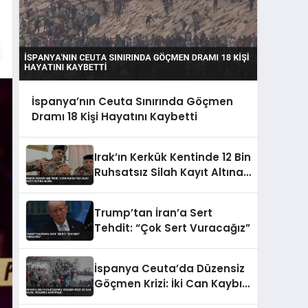
İspanya’nın Ceuta Sınırında Göçmen
Dramı 18 Kişi Hayatını Kaybetti
Irak’ın Kerkük Kentinde 12 Bin
Ruhsatsız Silah Kayıt Altına
Alındı
Trump’tan İran’a Sert
Tehdit: “Çok Sert Vuracağız”
İspanya Ceuta’da Düzensiz
Göçmen Krizi: İki Can Kaybı,
Yüzlerce Kurtarıldı