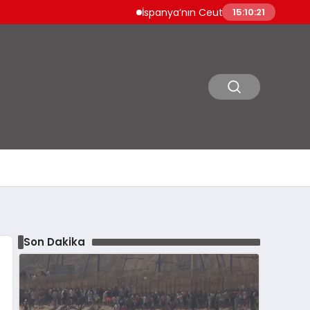
İspanya’nın Ceuta Sınırında Göçmen Dramı
15:10:22
Son Dakika