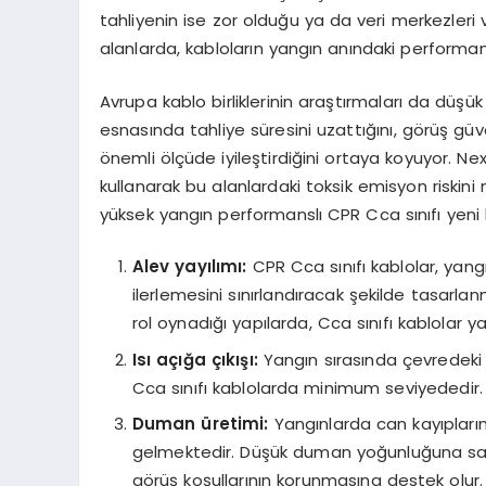
tahliyenin ise zor olduğu ya da veri merkezleri v
alanlarda, kabloların yangın anındaki performansı
Avrupa kablo birliklerinin araştırmaları da düş
esnasında tahliye süresini uzattığını, görüş güven
önemli ölçüde iyileştirdiğini ortaya koyuyor. N
kullanarak bu alanlardaki toksik emisyon riskin
yüksek yangın performanslı CPR Cca sınıfı yeni 
Alev yayılımı:
CPR Cca sınıfı kablolar, yang
ilerlemesini sınırlandıracak şekilde tasarlanm
rol oynadığı yapılarda, Cca sınıfı kablolar y
Isı açığa çıkışı:
Yangın sırasında çevredeki y
Cca sınıfı kablolarda minimum seviyededir.
Duman
ü
retimi:
Yangınlarda can kayıplar
gelmektedir. Düşük duman yoğunluğuna sahip
görüş koşullarının korunmasına destek olur.