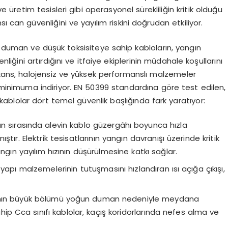
e üretim tesisleri gibi operasyonel sürekliliğin kritik olduğu
 can güvenliğini ve yayılım riskini doğrudan etkiliyor.
ük duman ve düşük toksisiteye sahip kabloların, yangın
liğini artırdığını ve itfaiye ekiplerinin müdahale koşullarını
exans, halojensiz ve yüksek performanslı malzemeler
i minimuma indiriyor. EN 50399 standardına göre test edilen,
kablolar dört temel güvenlik başlığında fark yaratıyor:
ın sırasında alevin kablo güzergâhı boyunca hızla
ıştır. Elektrik tesisatlarının yangın davranışı üzerinde kritik
angın yayılım hızının düşürülmesine katkı sağlar.
apı malzemelerinin tutuşmasını hızlandıran ısı açığa çıkışı,
ının büyük bölümü yoğun duman nedeniyle meydana
 Cca sınıfı kablolar, kaçış koridorlarında nefes alma ve