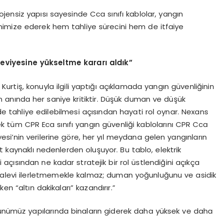
jensiz yapısı sayesinde Cca sınıfı kablolar, yangın
minimize ederek hem tahliye sürecini hem de itfaiye
seviyesine yükseltme kararı aldık”
urtiş, konuyla ilgili yaptığı açıklamada yangın güvenliğinin
n anında her saniye kritiktir. Düşük duman ve düşük
lde tahliye edilebilmesi açısından hayati rol oynar. Nexans
rek tüm CPR Eca sınıfı yangın güvenliği kablolarını CPR Cca
yesi’nin verilerine göre, her yıl meydana gelen yangınların
t kaynaklı nedenlerden oluşuyor. Bu tablo, elektrik
i açısından ne kadar stratejik bir rol üstlendiğini açıkça
e alevi ilerletmemekle kalmaz; duman yoğunluğunu ve asidik
en “altın dakikaları” kazandırır.”
nümüz yapılarında binaların giderek daha yüksek ve daha