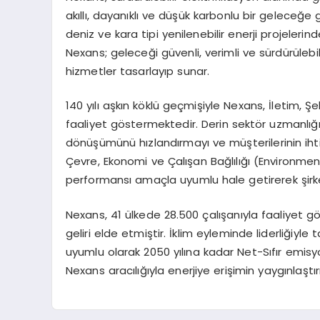
akıllı, dayanıklı ve düşük karbonlu bir geleceğ
deniz ve kara tipi yenilenebilir enerji projeleri
Nexans; geleceği güvenli, verimli ve sürdürülebili
hizmetler tasarlayıp sunar.
140 yılı aşkın köklü geçmişiyle Nexans, İletim,
faaliyet göstermektedir. Derin sektör uzmanlığın
dönüşümünü hızlandırmayı ve müşterilerinin ihti
Çevre, Ekonomi ve Çalışan Bağlılığı (Environm
performansı amaçla uyumlu hale getirerek şirke
Nexans, 41 ülkede 28.500 çalışanıyla faaliyet gö
geliri elde etmiştir. İklim eyleminde liderliğiyle
uyumlu olarak 2050 yılına kadar Net-Sıfır em
Nexans aracılığıyla enerjiye erişimin yaygınlaştı