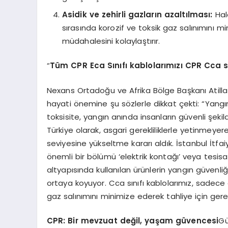
Asidik ve zehirli gazların azaltılması:
Halo
sırasında korozif ve toksik gaz salınımını 
müdahalesini kolaylaştırır.
“
Tü
m CPR Eca S
ınıfı kablolarımızı CPR Cca 
Nexans Ortadoğu ve Afrika Bölge Başkanı Atilla K
hayati önemine şu sözlerle dikkat çekti: “Yangı
toksisite, yangın anında insanların güvenli şeki
Türkiye olarak, asgari gerekliliklerle yetinmeye
seviyesine yükseltme kararı aldık. İstanbul İtfai
önemli bir bölümü ‘elektrik kontağı’ veya tesisa
altyapısında kullanılan ürünlerin yangın güvenliğ
ortaya koyuyor. Cca sınıfı kablolarımız, sadec
gaz salınımını minimize ederek tahliye için gerek
CPR: Bir mevzuat değil, yaş
am g
üvencesi
Gü