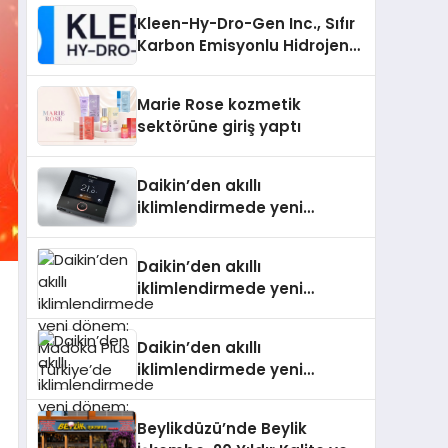
Kleen-Hy-Dro-Gen Inc., Sıfır
Karbon Emisyonlu Hidrojen
Isıtma Teknolojisinde ISO ve
TSSA Düzenleyici Onaylarını
Marie Rose kozmetik
Aldı
sektörüne giriş yaptı
Daikin’den akıllı
iklimlendirmede yeni
dönem: Madoka Plus
Türkiye’de
Daikin’den akıllı
iklimlendirmede yeni
dönem: Madoka Plus
Türkiye’de
Daikin’den akıllı
iklimlendirmede yeni
dönem: Madoka Plus
Türkiye’de
Beylikdüzü’nde Beylik