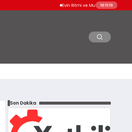
Evin Ritmi ve Mutfakta Güven: Amana Cihaz
10:11:15
Son Dakika