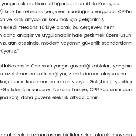
yangın risk profilinin arttığını belirten Atilla Kurtiş, bu
 kritik bir referans çerçevesi sunduğunu vurguladı. CPR’ın
rı ve kritik altyapıları korumak için geliştirilmiş
rı ekledi: “Nexans Türkiye olarak, bu çerçeveyi hem
n daha anlaşılır ve uygulanabilir hale getirmek üzere uzun
evzuatın ötesinde, modern yaşamın güvenlik standartlarını
rüyoruz.”
atkı
Nexans’ın Cca sınıfı yangın güvenliği kabloları, yangının
nin azaltılmasına katkı sağlıyor, zehirli duman oluşumunu
şullarının korunmasına imkan veriyor. Geliştirdiği yenilikçi
-Ge liderliğini sürdüren Nexans Türkiye, CPR Eca sınıfından
na karşı daha güvenli elektrik altyapılarının
global ölçekte uzmanlaşmış bir lider şirket olarak, dünyanın