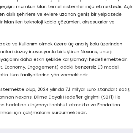
e geçişini mümkün kılan temel sistemler inşa etmektedir. Açık
nden akıllı şehirlere ve evlere uzanan geniş bir yelpazede
r kılan ileri teknoloji kablo çözümleri, aksesuarlar ve
 Şebeke ve Kullanım olmak üzere üç ana iş kolu üzerinden
ı ileri düzey inovasyonla birleştiren Nexans, enerji
yaçlarını daha etkin şekilde karşılamayı hedeflemektedir.
ent, Economy, Engagement) odaklı benzersiz E3 modeli,
tin tüm faaliyetlerine yön vermektedir.
stermekte olup, 2024 yılında 7,1 milyar Euro standart satış
 tanınan Nexans, Bilime Dayalı Hedefler girişimi (SBTi) ile
isyon hedefine ulaşmayı taahhüt etmekte ve Fondation
rılması için çalışmalarını sürdürmektedir.