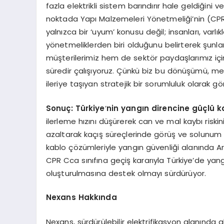
fazla elektrikli sistem barındırır hale geldiğini ve 
noktada Yapı Malzemeleri Yönetmeliği’nin (CPR)
yalnızca bir ‘uyum’ konusu değil; insanları, varlıkla
yönetmeliklerden biri olduğunu belirterek şunla
müşterilerimiz hem de sektör paydaşlarımız içi
süredir çalışıyoruz. Çünkü biz bu dönüşümü, m
ileriye taşıyan stratejik bir sorumluluk olarak gö
Sonuç: Türkiye
’
nin yangın direncine güçlü k
ilerleme hızını düşürerek can ve mal kaybı riski
azaltarak kaçış süreçlerinde görüş ve solunum ko
kablo çözümleriyle yangın güvenliği alanında Ar
CPR Cca sınıfına geçiş kararıyla Türkiye’de yangı
oluşturulmasına destek olmayı sürdürüyor.
Nexans Hakkında
Nexans, sürdürülebilir elektrifikasyon alanında 