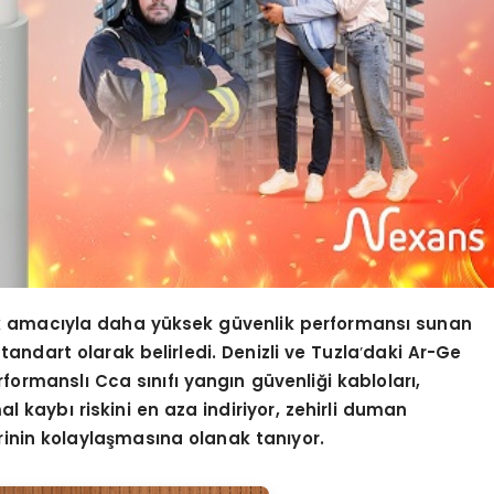
ak amacıyla daha yüksek güvenlik performansı sunan
tandart olarak belirledi. Denizli ve Tuzla
’
daki Ar-Ge
formanslı Cca sınıfı yangın güvenliği kabloları,
l kaybı riskini en aza indiriyor, zehirli duman
rinin kolaylaş
mas
ına olanak tanıyor.