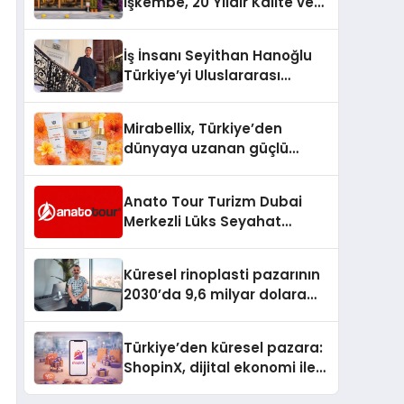
İşkembe, 20 Yıldır Kalite ve
Lezzetin Değişmeyen Adresi
İş İnsanı Seyithan Hanoğlu
Türkiye’yi Uluslararası
Arenada Tanıtmayı
Hedefliyor
Mirabellix, Türkiye’den
dünyaya uzanan güçlü
büyümesini sürdürüyor
Anato Tour Turizm Dubai
Merkezli Lüks Seyahat
Hizmetleriyle Küresel
Turizmde Öne Çıkıyor
Küresel rinoplasti pazarının
2030’da 9,6 milyar dolara
ulaşması bekleniyor
Türkiye’den küresel pazara:
ShopinX, dijital ekonomi ile
gerçek dünya alışverişini bir