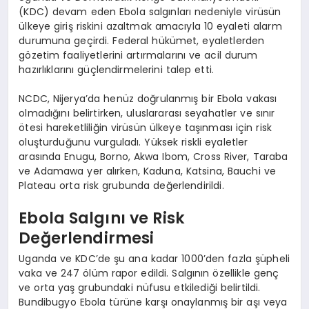
(KDC) devam eden Ebola salgınları nedeniyle virüsün
ülkeye giriş riskini azaltmak amacıyla 10 eyaleti alarm
durumuna geçirdi. Federal hükümet, eyaletlerden
gözetim faaliyetlerini artırmalarını ve acil durum
hazırlıklarını güçlendirmelerini talep etti.
NCDC, Nijerya’da henüz doğrulanmış bir Ebola vakası
olmadığını belirtirken, uluslararası seyahatler ve sınır
ötesi hareketliliğin virüsün ülkeye taşınması için risk
oluşturduğunu vurguladı. Yüksek riskli eyaletler
arasında Enugu, Borno, Akwa Ibom, Cross River, Taraba
ve Adamawa yer alırken, Kaduna, Katsina, Bauchi ve
Plateau orta risk grubunda değerlendirildi.
Ebola Salgını ve Risk
Değerlendirmesi
Uganda ve KDC’de şu ana kadar 1000’den fazla şüpheli
vaka ve 247 ölüm rapor edildi. Salgının özellikle genç
ve orta yaş grubundaki nüfusu etkilediği belirtildi.
Bundibugyo Ebola türüne karşı onaylanmış bir aşı veya