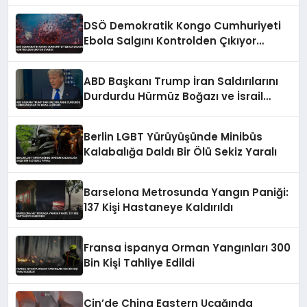
Düzenlemeyi Duyurdu
DSÖ Demokratik Kongo Cumhuriyeti
Ebola Salgını Kontrolden Çıkıyor
Uyarısı
ABD Başkanı Trump İran Saldırılarını
Durdurdu Hürmüz Boğazı ve İsrail
Vurgusu
Berlin LGBT Yürüyüşünde Minibüs
Kalabalığa Daldı Bir Ölü Sekiz Yaralı
Barselona Metrosunda Yangın Paniği:
137 Kişi Hastaneye Kaldırıldı
Fransa İspanya Orman Yangınları 300
Bin Kişi Tahliye Edildi
Çin’de China Eastern Uçağında