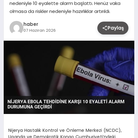
nedeniyle 10 eyalette alarm başlattı. Henüz vaka
olmasa da riskler nedeniyle hazırlıklar artırıldı.
haber
Paylaş
07 Haziran 2026
Nijerya Hastalık Kontrol ve Önleme Merkezi (NCDC),
Uganda ve Demokratik Kongo Cumhuriyeti’ndeki