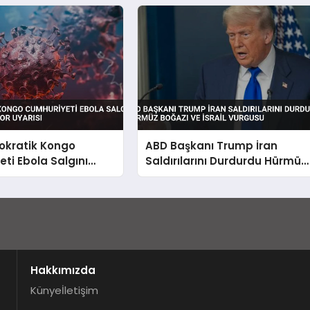
kratik Kongo
ABD Başkanı Trump İran
ti Ebola Salgını
Saldırılarını Durdurdu Hürmüz
n Çıkıyor Uyarısı
Boğazı ve İsrail Vurgusu
Hakkımızda
Künye
İletişim