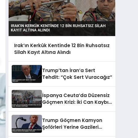
Irak’ın Kerkük Kentinde 12 Bin Ruhsatsız
Silah Kayıt Altına Alındı
Trump’tan İran’a Sert
Tehdit: “Çok Sert Vuracağız”
İspanya Ceuta’da Düzensiz
Göçmen Krizi: İki Can Kaybı,
Yüzlerce Kurtarıldı
Trump Göçmen Kamyon
Şoförleri Yerine Gazileri
İstihdam Edecek