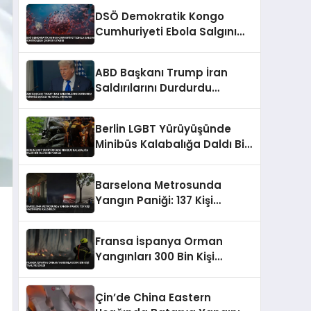
Düzenlemeyi Duyurdu
DSÖ Demokratik Kongo
Cumhuriyeti Ebola Salgını
Kontrolden Çıkıyor Uyarısı
ABD Başkanı Trump İran
Saldırılarını Durdurdu
Hürmüz Boğazı ve İsrail
Vurgusu
Berlin LGBT Yürüyüşünde
Minibüs Kalabalığa Daldı Bir
Ölü Sekiz Yaralı
Barselona Metrosunda
Yangın Paniği: 137 Kişi
Hastaneye Kaldırıldı
Fransa İspanya Orman
Yangınları 300 Bin Kişi
Tahliye Edildi
Çin’de China Eastern