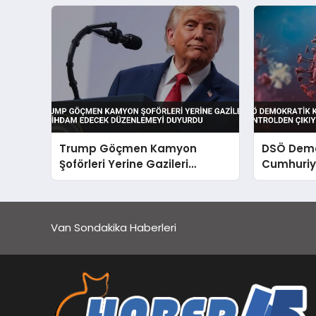
Trump Göçmen Kamyon
DSÖ Demo
Şoförleri Yerine Gazileri
Cumhuriye
İstihdam Edecek Düzenlemeyi
Kontrolde
Duyurdu
Van Sondakika Haberleri