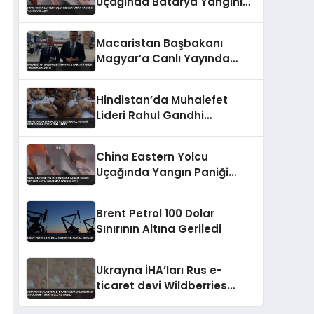
Uçağında Batarya Yangını
Paniğe Yol Açtı
Macaristan Başbakanı
Magyar’a Canlı Yayında
Tükürük Saldırısı
Hindistan’da Muhalefet
Lideri Rahul Gandhi
Protestoda Gözaltına Alındı
China Eastern Yolcu
Uçağında Yangın Paniği
Guiyang Havalimanı’nda
Söndürüldü
Brent Petrol 100 Dolar
Sınırının Altına Geriledi
Ukrayna İHA’ları Rus e-
ticaret devi Wildberries
depolarını vurdu 8 ölü 62