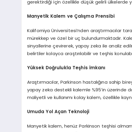
gerektirdiği için özellikle düşük gelirli ülkelerde
Manyetik Kalem ve Çalışma Prensibi
Kaliforniya Üniversitesi’nden araştırmacılar tar
mürekkep ve özel bir uç bulundurmaktadır. Kalem,
sinyallerine çevirerek, yapay zeka ile analiz ed
belirtiler kolayca araştırılabilir ve teşhis konulabil
Yüksek Doğrulukla Teşhis İmkanı
Araştırmacılar, Parkinson hastalığına sahip bireyler
yapay zeka destekli kalemle %95’in üzerinde do
maliyetli ve kullanımı kolay kalem, özellikle kayna
Umuda Yol Açan Teknoloji
Manyetik kalem, henüz Parkinson teşhisi almamış 