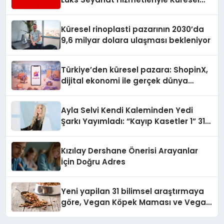
Turizmde Öne Çıkıyor
Küresel rinoplasti pazarının 2030’da
9,6 milyar dolara ulaşması bekleniyor
Türkiye’den küresel pazara: ShopinX,
dijital ekonomi ile gerçek dünya
alışverişini bir araya getirmeyi
hedefliyor
Ayla Selvi Kendi Kaleminden Yedi
Şarkı Yayımladı: “Kayıp Kasetler 1” 31
Temmuz’da Çıktı
Kızılay Dershane Önerisi Arayanlar
İçin Doğru Adres
Yeni yapilan 31 bilimsel araştırmaya
göre, Vegan Köpek Maması ve Vegan
Kedi Mamasının İyi Sindirildiğini