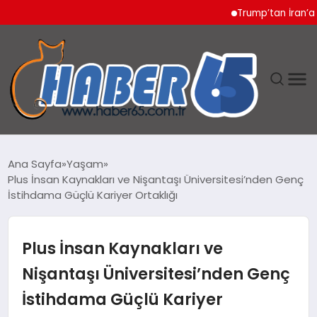
Trump’tan İran’a Sert
ANASAYFA
Ana Sayfa
Yaşam
Plus İnsan Kaynakları ve Nişantaşı Üniversitesi’nden Genç
YAŞAM
İstihdama Güçlü Kariyer Ortaklığı
TEKNOLOJI
Plus İnsan Kaynakları ve
Nişantaşı Üniversitesi’nden Genç
İstihdama Güçlü Kariyer