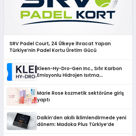
SRV Padel Court, 24 Ülkeye İhracat Yapan
Türkiye’nin Padel Kortu Üretim Gücü
Kleen-Hy-Dro-Gen Inc., Sıfır Karbon
Emisyonlu Hidrojen Isıtma
Teknolojisinde ISO ve TSSA
Düzenleyici Onaylarını Aldı
Marie Rose kozmetik sektörüne giriş
yaptı
Daikin’den akıllı iklimlendirmede yeni
dönem: Madoka Plus Türkiye’de