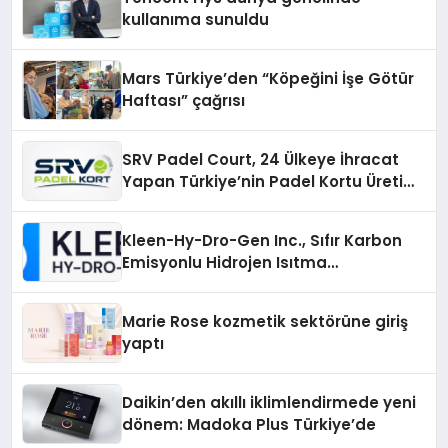
kullanıma sunuldu
Mars Türkiye’den “Köpeğini İşe Götür
Haftası” çağrısı
SRV Padel Court, 24 Ülkeye İhracat
Yapan Türkiye’nin Padel Kortu Üretim
Gücü
Kleen-Hy-Dro-Gen Inc., Sıfır Karbon
Emisyonlu Hidrojen Isıtma
Teknolojisinde ISO ve TSSA
Düzenleyici Onaylarını Aldı
Marie Rose kozmetik sektörüne giriş
yaptı
Daikin’den akıllı iklimlendirmede yeni
dönem: Madoka Plus Türkiye’de