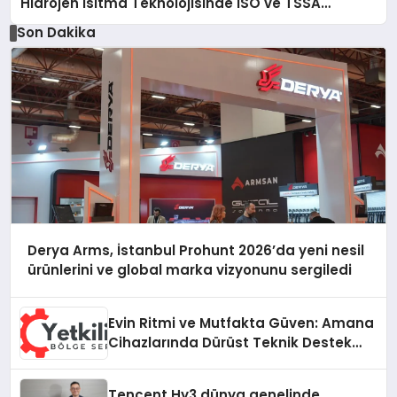
Hidrojen Isıtma Teknolojisinde ISO ve TSSA
Düzenleyici Onaylarını Aldı
Son Dakika
Derya Arms, İstanbul Prohunt 2026’da yeni nesil
ürünlerini ve global marka vizyonunu sergiledi
Evin Ritmi ve Mutfakta Güven: Amana
Cihazlarında Dürüst Teknik Destek
Deneyimi
Tencent Hy3 dünya genelinde