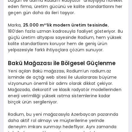
bugün ve daima Radium Radyatör” anlayışıyla hareket
eden firma, üretim gücünü ve kalite standartlarını her
geçen gün daha da ileri taşıyor.
Marka,
25.000 m²’lik modern üretim tesisinde
,
180’den fazla uzman kadrosuyla faaliyet gösteriyor. Bu
güçlü üretim altyapısı sayesinde Radium, hem yüksek
kalite standartlarını koruyor hem de geniş ürün
yelpazesiyle farklı ihtiyaçlara çözüm sunuyor.
Bakü Mağazası ile Bölgesel Güçlenme
Yeni açılan Bakü mağazası, Radium’un radium.az
isminde de açtığı web sitesi ile uluslararası büyüme
vizyonunun önemli bir adımı olarak dikkat çekiyor.
Mağazada, dekoratif ve klasik radyatör modellerinden
enerji verimliliği yüksek ısıtma sistemlerine kadar
birçok ürün sergileniyor.
Radium, bu yeni mağazasıyla Azerbaycan pazarında
daha aktif rol almayı ve müşterilerine yerinde
deneyim imkanı sunmayı hedefliyor. Aynı zamanda