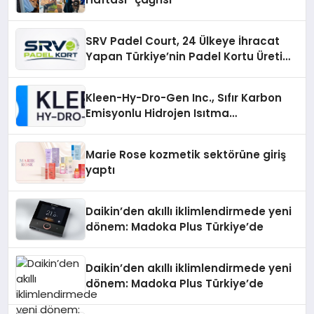
SRV Padel Court, 24 Ülkeye İhracat
Yapan Türkiye’nin Padel Kortu Üretim
Gücü
Kleen-Hy-Dro-Gen Inc., Sıfır Karbon
Emisyonlu Hidrojen Isıtma
Teknolojisinde ISO ve TSSA
Düzenleyici Onaylarını Aldı
Marie Rose kozmetik sektörüne giriş
yaptı
Daikin’den akıllı iklimlendirmede yeni
dönem: Madoka Plus Türkiye’de
Daikin’den akıllı iklimlendirmede yeni
dönem: Madoka Plus Türkiye’de