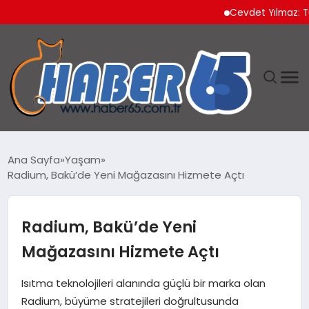
Cevdet Yılmaz: Türkiye
ANASAYFA
Ana Sayfa
Yaşam
Radium, Bakü’de Yeni Mağazasını Hizmete Açtı
YAŞAM
TEKNOLOJI
Radium, Bakü’de Yeni
Mağazasını Hizmete Açtı
Isıtma teknolojileri alanında güçlü bir marka olan
Radium, büyüme stratejileri doğrultusunda