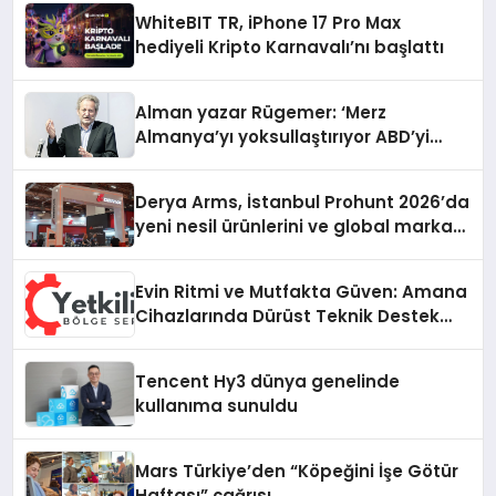
WhiteBIT TR, iPhone 17 Pro Max
hediyeli Kripto Karnavalı’nı başlattı
Alman yazar Rügemer: ‘Merz
Almanya’yı yoksullaştırıyor ABD’yi
zenginleştiriyor’
Derya Arms, İstanbul Prohunt 2026’da
yeni nesil ürünlerini ve global marka
vizyonunu sergiledi
Evin Ritmi ve Mutfakta Güven: Amana
Cihazlarında Dürüst Teknik Destek
Deneyimi
Tencent Hy3 dünya genelinde
kullanıma sunuldu
Mars Türkiye’den “Köpeğini İşe Götür
Haftası” çağrısı