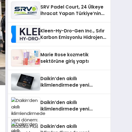
SRV Padel Court, 24 Ülkeye
İhracat Yapan Türkiye’nin
Padel Kortu Üretim Gücü
Kleen-Hy-Dro-Gen Inc., Sıfır
Karbon Emisyonlu Hidrojen
Isıtma Teknolojisinde ISO ve
TSSA Düzenleyici Onaylarını
Marie Rose kozmetik
Aldı
sektörüne giriş yaptı
Daikin’den akıllı
iklimlendirmede yeni
dönem: Madoka Plus
Türkiye’de
Daikin’den akıllı
iklimlendirmede yeni
dönem: Madoka Plus
Türkiye’de
Daikin’den akıllı