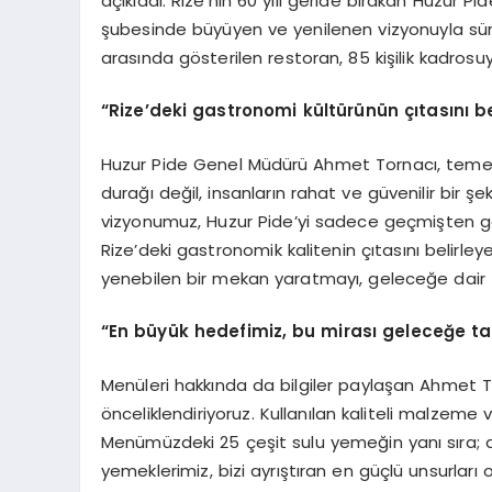
açıkladı. Rize’nin 60 yılı geride bırakan Huzur 
şubesinde büyüyen ve yenilenen vizyonuyla sür
arasında gösterilen restoran, 85 kişilik kadro
“Rize’deki gastronomi kültürünün çıtasını be
Huzur Pide Genel Müdürü Ahmet Tornacı, temel fe
durağı değil, insanların rahat ve güvenilir bir şe
vizyonumuz, Huzur Pide’yi sadece geçmişten ge
Rize’deki gastronomik kalitenin çıtasını belirl
yenebilen bir mekan yaratmayı, geleceğe dair 
“En büyük hedefimiz, bu mirası geleceğe t
Menüleri hakkında da bilgiler paylaşan Ahmet Tor
önceliklendiriyoruz. Kullanılan kaliteli malzeme 
Menümüzdeki 25 çeşit sulu yemeğin yanı sıra; d
yemeklerimiz, bizi ayrıştıran en güçlü unsurları o