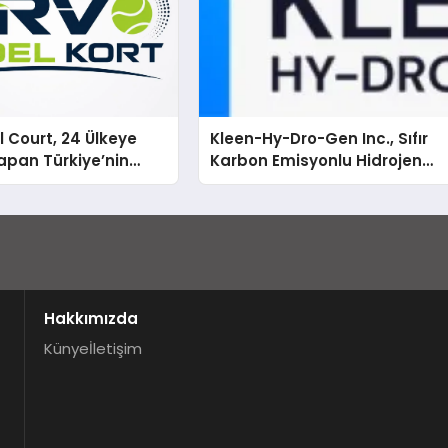
 Court, 24 Ülkeye
Kleen-Hy-Dro-Gen Inc., Sıfır
apan Türkiye’nin
Karbon Emisyonlu Hidrojen
rtu Üretim Gücü
Isıtma Teknolojisinde ISO ve
TSSA Düzenleyici Onaylarını
Aldı
Hakkımızda
Künye
İletişim