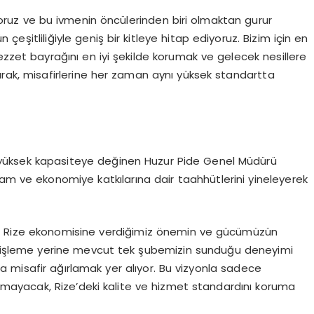
uz ve bu ivmenin öncülerinden biri olmaktan gurur
şitliliğiyle geniş bir kitleye hitap ediyoruz. Bizim için en
ezzet bayrağını en iyi şekilde korumak ve gelecek nesillere
larak, misafirlerine her zaman aynı yüksek standartta
 yüksek kapasiteye değinen Huzur Pide Genel Müdürü
am ve ekonomiye katkılarına dair taahhütlerini yineleyerek
ız, Rize ekonomisine verdiğimiz önemin ve gücümüzün
enişleme yerine mevcut tek şubemizin sunduğu deneyimi
 misafir ağırlamak yer alıyor. Bu vizyonla sadece
almayacak, Rize’deki kalite ve hizmet standardını koruma