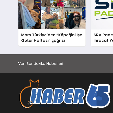
Mars Türkiye’den “Köpeğini İşe
SRV Padel
Götür Haftası” çağrısı
İhracat Y
Padel Ko
Van Sondakika Haberleri