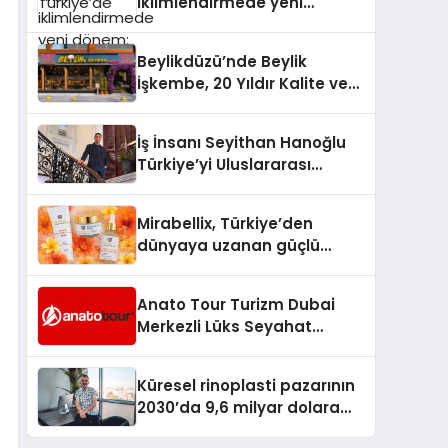
iklimlendirmede yeni
dönem: Madoka Plus
Türkiye’de
Beylikdüzü’nde Beylik
İşkembe, 20 Yıldır Kalite ve
Lezzetin Değişmeyen Adresi
İş İnsanı Seyithan Hanoğlu
Türkiye’yi Uluslararası
Arenada Tanıtmayı
Hedefliyor
Mirabellix, Türkiye’den
dünyaya uzanan güçlü
büyümesini sürdürüyor
Anato Tour Turizm Dubai
Merkezli Lüks Seyahat
Hizmetleriyle Küresel
Turizmde Öne Çıkıyor
Küresel rinoplasti pazarının
2030’da 9,6 milyar dolara
ulaşması bekleniyor