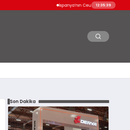
İspanya’nın Ceuta Sınırında Göçmen Dramı 1
12:35:40
Son Dakika