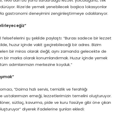
Pide, 1966’dan bu yana sürdürdüğü lezzet yolculuğunu, tek
dürüyor. Rize’de yemek yenebilecek başlıca lokasyonlar
suyla gastronomi deneyimini zenginleştirmeye odaklanıyor.
lirleyeceğiz”
lsefelerini şu şekilde paylaştı: “Burası sadece bir lezzet
kilde, huzur içinde vakit geçirebileceği bir adres. Bizim
len bir miras olarak değil, aynı zamanda gelecekte de
eyen bir marka olarak konumlandırmak. Huzur içinde yemek
tüm adımlarımızın merkezine koyduk.”
aşımak”
nacı, “Daima hızlı servis, temizlik ve ferahlığı
ve ustalarımızın emeği, lezzetlerimizin temelini oluşturuyor.
öner, sütlaç, kavurma, pide ve kuru fasülye gibi öne çıkan
luşturuyor” diyerek ifadelerine şunları ekledi: