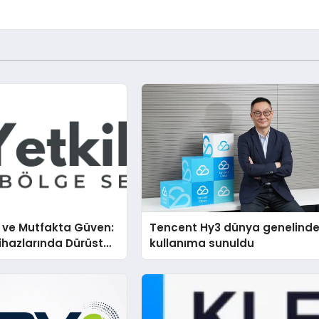
i ve Mutfakta Güven:
Tencent Hy3 dünya genelind
hazlarında Dürüst
kullanıma sunuldu
estek Deneyimi