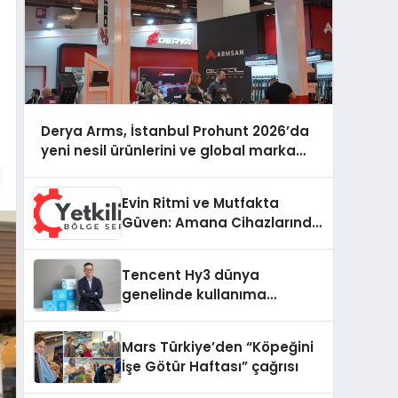
Derya Arms, İstanbul Prohunt 2026’da
yeni nesil ürünlerini ve global marka
vizyonunu sergiledi
Evin Ritmi ve Mutfakta
Güven: Amana Cihazlarında
Dürüst Teknik Destek
Deneyimi
Tencent Hy3 dünya
genelinde kullanıma
sunuldu
Mars Türkiye’den “Köpeğini
İşe Götür Haftası” çağrısı