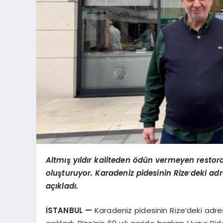
Altm
ış yıldır kaliteden
ö
dün vermeyen restoranı
oluşturuyor. Karadeniz pidesinin Rize
’
deki adr
açıkladı.
İSTANBUL
—
Karadeniz pidesinin Rize’deki adr