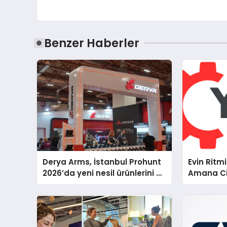
Benzer Haberler
Derya Arms, İstanbul Prohunt
Evin Ritm
2026’da yeni nesil ürünlerini ve
Amana Ci
global marka vizyonunu
Teknik D
sergiledi