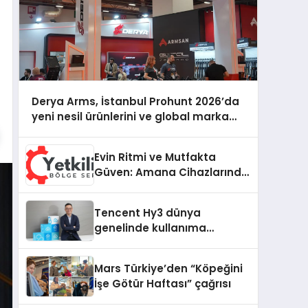
Derya Arms, İstanbul Prohunt 2026’da
yeni nesil ürünlerini ve global marka
vizyonunu sergiledi
Evin Ritmi ve Mutfakta
Güven: Amana Cihazlarında
Dürüst Teknik Destek
Deneyimi
Tencent Hy3 dünya
genelinde kullanıma
sunuldu
Mars Türkiye’den “Köpeğini
İşe Götür Haftası” çağrısı