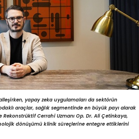
italleşirken, yapay zeka uygulamaları da sekt
ö
rün
odaklı araçlar, sağlık segmentinde en büyü
k pay
ı alarak
 ve Rekonstrüktif Cerrahi Uzmanı Op. Dr. Ali Çetinkaya,
nolojik d
ö
nüşümü klinik süreçlerine entegre ettiklerini