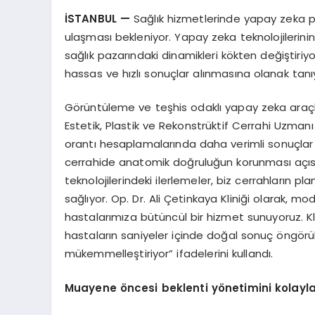
İSTANBUL
—
Sağlık hizmetlerinde yapay zeka p
ulaşması bekleniyor. Yapay zeka teknolojilerinin
sağlık pazarındaki dinamikleri kökten değiştiriy
hassas ve hızlı sonuçlar alınmasına olanak tanı
Görüntüleme ve teşhis odaklı yapay zeka araçlar
Estetik, Plastik ve Rekonstrüktif Cerrahi Uzmanı
orantı hesaplamalarında daha verimli sonuçlar e
cerrahide anatomik doğruluğun korunması açıs
teknolojilerindeki ilerlemeler, biz cerrahların
sağlıyor. Op. Dr. Ali Çetinkaya Kliniği olarak, m
hastalarımıza bütüncül bir hizmet sunuyoruz. Kli
hastaların saniyeler içinde doğal sonuç öngörül
mükemmelleştiriyor” ifadelerini kullandı.
Muayene
öncesi beklenti y
önetimini kolayla