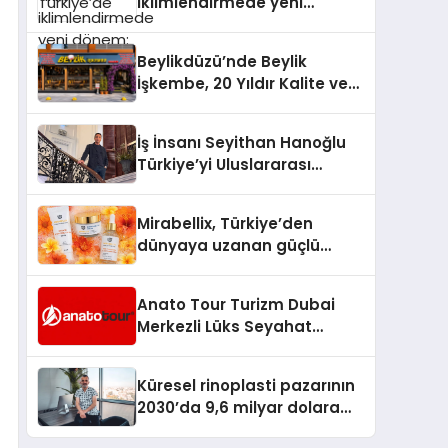
iklimlendirmede yeni
dönem: Madoka Plus
Türkiye’de
Beylikdüzü’nde Beylik
İşkembe, 20 Yıldır Kalite ve
Lezzetin Değişmeyen Adresi
İş İnsanı Seyithan Hanoğlu
Türkiye’yi Uluslararası
Arenada Tanıtmayı
Hedefliyor
Mirabellix, Türkiye’den
dünyaya uzanan güçlü
büyümesini sürdürüyor
Anato Tour Turizm Dubai
Merkezli Lüks Seyahat
Hizmetleriyle Küresel
Turizmde Öne Çıkıyor
Küresel rinoplasti pazarının
2030’da 9,6 milyar dolara
ulaşması bekleniyor