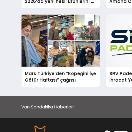
2026’da yeni nesil ürünlerini ve
Amana Ci
global marka vizyonunu
Teknik D
sergiledi
Mars Türkiye’den “Köpeğini İşe
SRV Padel
Götür Haftası” çağrısı
İhracat Y
Padel Ko
Van Sondakika Haberleri