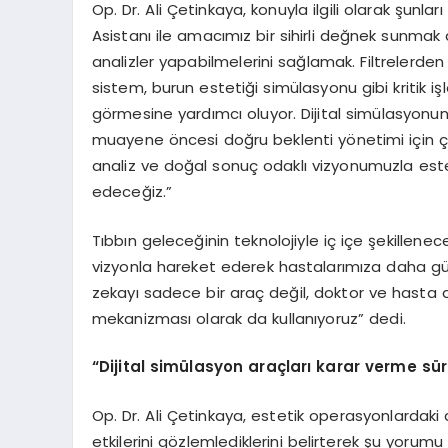
Op. Dr. Ali Çetinkaya, konuyla ilgili olarak şun
Asistanı ile amacımız bir sihirli değnek sunmak 
analizler yapabilmelerini sağlamak. Filtrelerde
sistem, burun estetiği simülasyonu gibi kritik 
görmesine yardımcı oluyor. Dijital simülasyon
muayene öncesi doğru beklenti yönetimi için ço
analiz ve doğal sonuç odaklı vizyonumuzla este
edeceğiz.”
Tıbbın geleceğinin teknolojiyle iç içe şekillenec
vizyonla hareket ederek hastalarımıza daha güv
zekayı sadece bir araç değil, doktor ve hasta ar
mekanizması olarak da kullanıyoruz” dedi.
“Dijital simülasyon araçları karar verme süre
Op. Dr. Ali Çetinkaya, estetik operasyonlardaki
etkilerini gözlemlediklerini belirterek şu yorumu