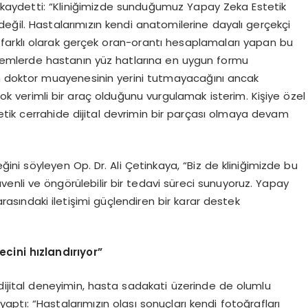
ları kaydetti: “Kliniğimizde sunduğumuz Yapay Zeka Estetik
değil. Hastalarımızın kendi anatomilerine dayalı gerçekçi
n farklı olarak gerçek oran-orantı hesaplamaları yapan bu
işlemlerde hastanın yüz hatlarına en uygun formu
un doktor muayenesinin yerini tutmayacağını ancak
k verimli bir araç olduğunu vurgulamak isterim. Kişiye özel
tik cerrahide dijital devrimin bir parçası olmaya devam
eğini söyleyen Op. Dr. Ali Çetinkaya, “Biz de kliniğimizde bu
enli ve öngörülebilir bir tedavi süreci sunuyoruz. Yapay
asındaki iletişimi güçlendiren bir karar destek
cini hızlandırıyor”
 dijital deneyimin, hasta sadakati üzerinde de olumlu
 yaptı: “Hastalarımızın olası sonuçları kendi fotoğrafları