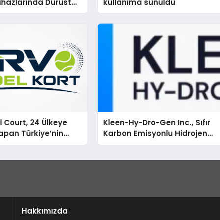
hazlarında Dürüst
kullanıma sunuldu
estek Deneyimi
 Court, 24 Ülkeye
Kleen-Hy-Dro-Gen Inc., Sıfır
apan Türkiye’nin
Karbon Emisyonlu Hidrojen
rtu Üretim Gücü
Isıtma Teknolojisinde ISO ve
TSSA Düzenleyici Onaylarını
Aldı
Hakkımızda