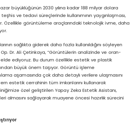
azar büyüklüğünün 2030 yılına kadar 188 milyar dolara
 teşhis ve tedavi süreçlerinde kullanımının yaygınlaşması,
or. Özellikle görüntüleme araçlarındaki teknolojik ivme, daha
yor.
ının sağlıkta giderek daha fazla kullanıldığını söyleyen
 Op. Dr. Ali Çetinkaya, “Görüntülerin analizinde ve oran-
lde ediyoruz. Bu durum özellikle estetik ve plastik
ından büyük önem taşıyor. Görüntü işleme
 planlama aşamasında çok daha detaylı verilere ulaşmasını
odern estetik cerrahinin tüm imkanlarını kullanarak
niğimize özel geliştirilen Yapay Zeka Estetik Asistanı,
eri almasını sağlayarak muayene öncesi hazırlık sürecini
ştırıyor