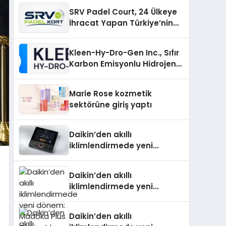
SRV Padel Court, 24 Ülkeye
İhracat Yapan Türkiye’nin
Padel Kortu Üretim Gücü
Kleen-Hy-Dro-Gen Inc., Sıfır
Karbon Emisyonlu Hidrojen
Isıtma Teknolojisinde ISO ve
TSSA Düzenleyici Onaylarını
Marie Rose kozmetik
Aldı
sektörüne giriş yaptı
Daikin’den akıllı
iklimlendirmede yeni
dönem: Madoka Plus
Türkiye’de
Daikin’den akıllı
iklimlendirmede yeni
dönem: Madoka Plus
Türkiye’de
Daikin’den akıllı