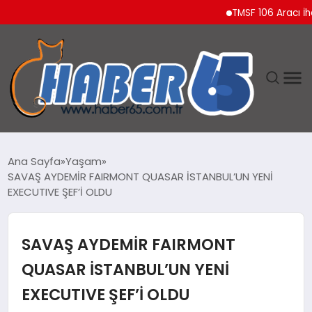
TMSF 106 Aracı İhaleyl
ANASAYFA
Ana Sayfa
Yaşam
SAVAŞ AYDEMİR FAIRMONT QUASAR İSTANBUL’UN YENİ
YAŞAM
EXECUTIVE ŞEF’İ OLDU
TEKNOLOJI
SAVAŞ AYDEMİR FAIRMONT
QUASAR İSTANBUL’UN YENİ
EXECUTIVE ŞEF’İ OLDU