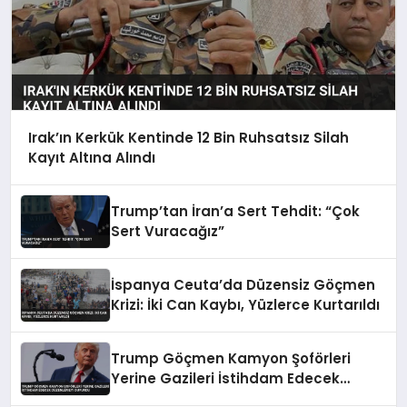
Irak’ın Kerkük Kentinde 12 Bin Ruhsatsız Silah
Kayıt Altına Alındı
Trump’tan İran’a Sert Tehdit: “Çok
Sert Vuracağız”
İspanya Ceuta’da Düzensiz Göçmen
Krizi: İki Can Kaybı, Yüzlerce Kurtarıldı
Trump Göçmen Kamyon Şoförleri
Yerine Gazileri İstihdam Edecek
Düzenlemeyi Duyurdu