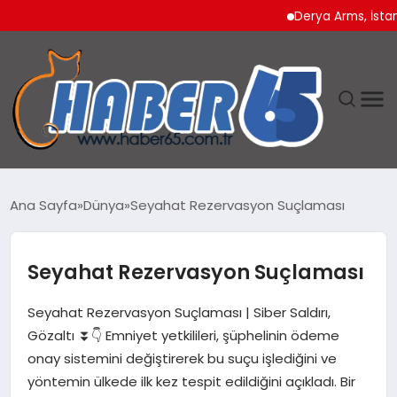
Derya Arms, İstanbul Pr
ANASAYFA
Ana Sayfa
Dünya
Seyahat Rezervasyon Suçlaması
YAŞAM
Seyahat Rezervasyon Suçlaması
TEKNOLOJI
Seyahat Rezervasyon Suçlaması | Siber Saldırı,
Gözaltı ⏬👇 Emniyet yetkilileri, şüphelinin ödeme
onay sistemini değiştirerek bu suçu işlediğini ve
yöntemin ülkede ilk kez tespit edildiğini açıkladı. Bir