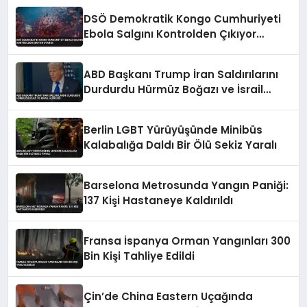
DSÖ Demokratik Kongo Cumhuriyeti
Ebola Salgını Kontrolden Çıkıyor
Uyarısı
ABD Başkanı Trump İran Saldırılarını
Durdurdu Hürmüz Boğazı ve İsrail
Vurgusu
Berlin LGBT Yürüyüşünde Minibüs
Kalabalığa Daldı Bir Ölü Sekiz Yaralı
Barselona Metrosunda Yangın Paniği:
137 Kişi Hastaneye Kaldırıldı
Fransa İspanya Orman Yangınları 300
Bin Kişi Tahliye Edildi
Çin’de China Eastern Uçağında