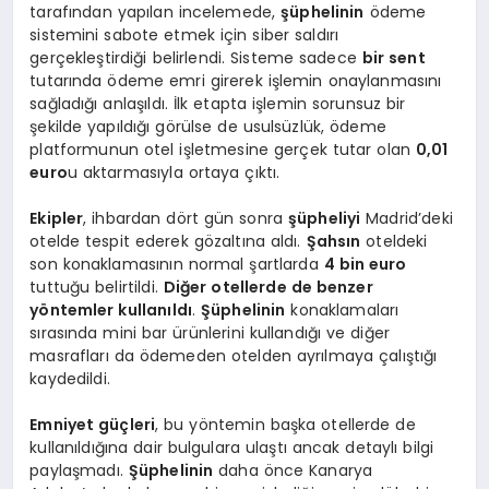
tarafından yapılan incelemede,
şüphelinin
ödeme
sistemini sabote etmek için siber saldırı
gerçekleştirdiği belirlendi. Sisteme sadece
bir sent
tutarında ödeme emri girerek işlemin onaylanmasını
sağladığı anlaşıldı. İlk etapta işlemin sorunsuz bir
şekilde yapıldığı görülse de usulsüzlük, ödeme
platformunun otel işletmesine gerçek tutar olan
0,01
euro
u aktarmasıyla ortaya çıktı.
Ekipler
, ihbardan dört gün sonra
şüpheliyi
Madrid’deki
otelde tespit ederek gözaltına aldı.
Şahsın
oteldeki
son konaklamasının normal şartlarda
4 bin euro
tuttuğu belirtildi.
Diğer otellerde de benzer
yöntemler kullanıldı
.
Şüphelinin
konaklamaları
sırasında mini bar ürünlerini kullandığı ve diğer
masrafları da ödemeden otelden ayrılmaya çalıştığı
kaydedildi.
Emniyet güçleri
, bu yöntemin başka otellerde de
kullanıldığına dair bulgulara ulaştı ancak detaylı bilgi
paylaşmadı.
Şüphelinin
daha önce Kanarya