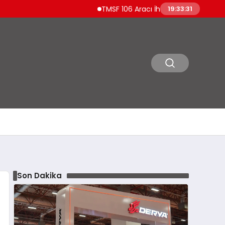
TMSF 106 Aracı İhaleyle Satışa Sunuyor Lüks Ot
19:33:32
Son Dakika