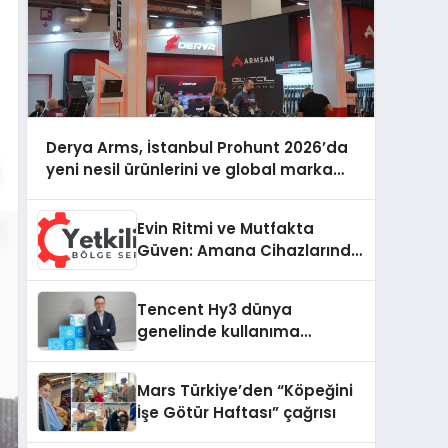
Derya Arms, İstanbul Prohunt 2026’da
yeni nesil ürünlerini ve global marka
vizyonunu sergiledi
Evin Ritmi ve Mutfakta
Güven: Amana Cihazlarında
Dürüst Teknik Destek
Deneyimi
Tencent Hy3 dünya
genelinde kullanıma
sunuldu
Mars Türkiye’den “Köpeğini
İşe Götür Haftası” çağrısı