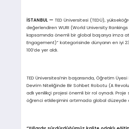
İSTANBUL —
TED Üniversitesi (TEDÜ), yükseköğr
değerlendiren WURI (World University Rankings f
kapsamında önemli bir global başarıya imza at
Engagement)” kategorisinde dünyanın en iyi 23. ü
100’de yer aldı.
TED Üniversitesi’nin başarısında, Öğretim Üyesi D
Devrim Niteliğinde Bir Sohbet Robotu (A Revol
adlı yenilikçi projesi önemli bir rol oynadı. Pro
öğrenci etkileşimini artırmada global düzeyde ö
“Yıllardır sürdürdüğümüz kalite odaklı eğiti