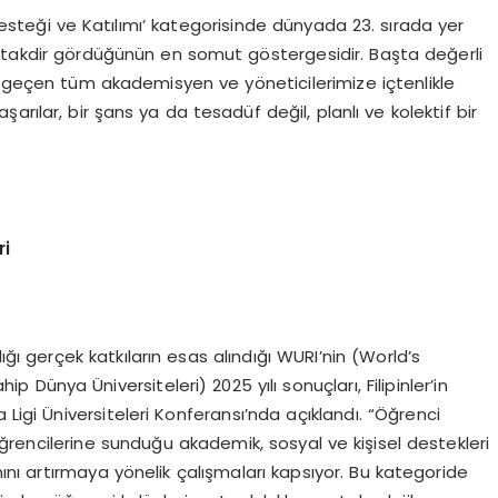
esteği ve Katılımı’ kategorisinde dünyada 23. sırada yer
e takdir gördüğünün en somut göstergesidir. Başta değerli
geçen tüm akademisyen ve yöneticilerimize içtenlikle
rılar, bir şans ya da tesadüf değil, planlı ve kolektif bir
ri
ğı gerçek katkıların esas alındığı WURI’nin (World’s
p Dünya Üniversiteleri) 2025 yılı sonuçları, Filipinler’in
gi Üniversiteleri Konferansı’nda açıklandı. “Öğrenci
 öğrencilerine sunduğu akademik, sosyal ve kişisel destekleri
mını artırmaya yönelik çalışmaları kapsıyor. Bu kategoride