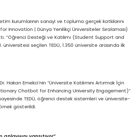
etim kurumlarının sanayi ve topluma gerçek katkılarını
or Innovation | Dünya Yenilikçi Üniversiteler Sıralaması)
tı. “Öğrenci Desteği ve Katılımı (Student Support and
niversitesi seçilen TEDÜ, 1.350 üniversite arasında ilk
r. Hakan Emekci’nin “Üniversite Katılımını Artırmak İçin
utionary Chatbot for Enhancing University Engagement)”
je sayesinde TEDÜ, öğrenci destek sistemleri ve üniversite-
rnek gösterildi.
m anlayışını yansıtıyor”