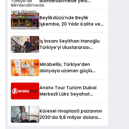
iklimlendirmede yeni
dönem: Madoka Plus
Türkiye’de
Beylikdüzü’nde Beylik
İşkembe, 20 Yıldır Kalite ve
Lezzetin Değişmeyen Adresi
İş İnsanı Seyithan Hanoğlu
Türkiye’yi Uluslararası
Arenada Tanıtmayı
Hedefliyor
Mirabellix, Türkiye’den
dünyaya uzanan güçlü
büyümesini sürdürüyor
Anato Tour Turizm Dubai
Merkezli Lüks Seyahat
Hizmetleriyle Küresel
Turizmde Öne Çıkıyor
Küresel rinoplasti pazarının
2030’da 9,6 milyar dolara
ulaşması bekleniyor