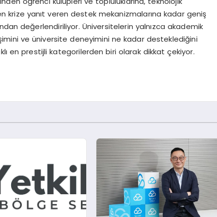
inden öğrenci kulüpleri ve topluluklarına, teknolojik
den krize yanıt veren destek mekanizmalarına kadar geniş
ndan değerlendiriliyor. Üniversitelerin yalnızca akademik
lişimini ve üniversite deneyimini ne kadar desteklediğini
ı en prestijli kategorilerden biri olarak dikkat çekiyor.