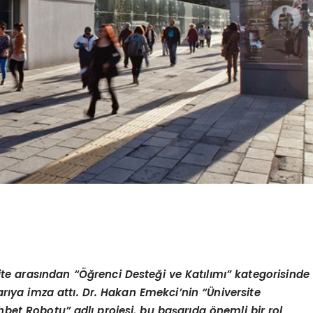
te arasından “Öğrenci Desteği ve Katılımı” kategorisinde
arıya imza attı. Dr. Hakan Emekci
’
nin
“Ü
niversite
hbet Robotu” adlı projesi, bu başarı
da
önemli bir rol