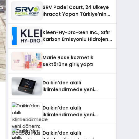
SRV Padel Court, 24 Ülkeye
İhracat Yapan Türkiye’nin
Padel Kortu Üretim Gücü
Kleen-Hy-Dro-Gen Inc., Sıfır
Karbon Emisyonlu Hidrojen
Isıtma Teknolojisinde ISO ve
TSSA Düzenleyici Onaylarını
Marie Rose kozmetik
Aldı
sektörüne giriş yaptı
Daikin’den akıllı
iklimlendirmede yeni
dönem: Madoka Plus
Türkiye’de
Daikin’den akıllı
iklimlendirmede yeni
dönem: Madoka Plus
Türkiye’de
Daikin’den akıllı