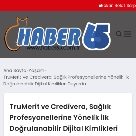
Bakan Bolat Sarp Gümr
ANASAYFA
Ana Sayfa
Yaşam
TruMerit ve Credivera, Sağlık Profesyonellerine Yönelik İlk
YAŞAM
Doğrulanabilir Dijital Kimlikleri Duyurdu
TEKNOLOJI
TruMerit ve Credivera, Sağlık
Profesyonellerine Yönelik İlk
Doğrulanabilir Dijital Kimlikleri