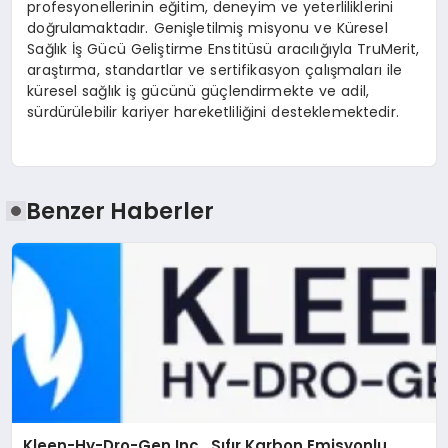
profesyonellerinin e
ğ
itim, deneyim ve yeterliliklerini
do
ğ
rulamaktad
ı
r. Geni
ş
letilmi
ş
misyonu ve K
ü
resel
Sa
ğ
l
ı
k
İş
G
ü
c
ü
Geli
ş
tirme Enstit
ü
s
ü
arac
ı
l
ığı
yla TruMerit,
ara
ş
t
ı
rma, standartlar ve sertifikasyon
ç
al
ış
malar
ı
ile
k
ü
resel sa
ğ
l
ı
k i
ş
g
ü
c
ü
n
ü
g
üç
lendirmekte ve adil,
s
ü
rd
ü
r
ü
lebilir kariyer hareketlili
ğ
ini desteklemektedir.
Benzer Haberler
Kleen-Hy-Dro-Gen Inc., Sıfır Karbon Emisyonlu