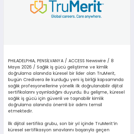
PHILADELPHIA, PENS
İ
LVANYA /
ACCESS Newswire
/ 8
May
ı
s 2026 /
Sa
ğ
l
ı
k i
ş
g
ü
c
ü
geli
ş
tirme ve kimlik
do
ğ
rulama alan
ı
nda k
ü
resel bir lider olan TruMerit,
bug
ü
n Credivera ile kurdu
ğ
u yeni i
ş
birli
ğ
i kapsam
ı
nda
sa
ğ
l
ı
k profesyonellerine y
ö
nelik ilk do
ğ
rulanabilir dijital
sertifikalar
ı
n
ı
yay
ı
nlad
ığı
n
ı
duyurdu. Bu geli
ş
me, k
ü
resel
sa
ğ
l
ı
k i
ş
g
ü
c
ü
i
ç
in g
ü
venli ve ta
şı
nabilir kimlik
do
ğ
rulama alan
ı
nda
ö
nemli bir ad
ı
m
ı
temsil
etmektedir.
İ
lk dijital sertifika grubu, son bir y
ı
l i
ç
inde TruMerit
’
in
k
ü
resel sertifikasyon s
ı
navlar
ı
n
ı
ba
ş
ar
ı
yla ge
ç
en