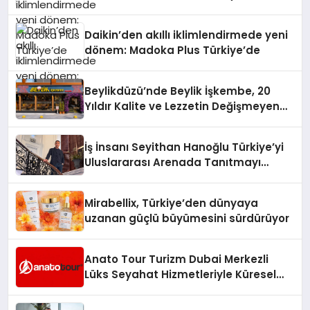
Daikin’den akıllı iklimlendirmede yeni
dönem: Madoka Plus Türkiye’de
Beylikdüzü’nde Beylik İşkembe, 20
Yıldır Kalite ve Lezzetin Değişmeyen
Adresi
İş İnsanı Seyithan Hanoğlu Türkiye’yi
Uluslararası Arenada Tanıtmayı
Hedefliyor
Mirabellix, Türkiye’den dünyaya
uzanan güçlü büyümesini sürdürüyor
Anato Tour Turizm Dubai Merkezli
Lüks Seyahat Hizmetleriyle Küresel
Turizmde Öne Çıkıyor