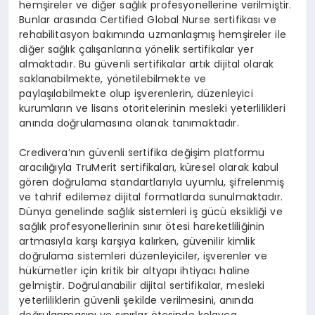
hem
ş
ireler ve di
ğ
er sa
ğ
l
ı
k profesyonellerine verilmi
ş
tir.
Bunlar aras
ı
nda
Certified Global Nurse sertifikas
ı
ve
rehabilitasyon bak
ı
m
ı
nda uzmanla
ş
m
ış
hem
ş
ireler ile
di
ğ
er sa
ğ
l
ı
k
ç
al
ış
anlar
ı
na y
ö
nelik sertifikalar yer
almaktad
ı
r. Bu g
ü
venli sertifikalar art
ı
k dijital olarak
saklanabilmekte, y
ö
netilebilmekte ve
payla
şı
labilmekte olup i
ş
verenlerin, d
ü
zenleyici
kurumlar
ı
n ve lisans otoritelerinin mesleki yeterlilikleri
an
ı
nda do
ğ
rulamas
ı
na olanak tan
ı
maktad
ı
r.
Credivera
’
n
ı
n g
ü
venli sertifika de
ğ
i
ş
im platformu
arac
ı
l
ığı
yla TruMerit sertifikalar
ı
, k
ü
resel olarak kabul
g
ö
ren do
ğ
rulama standartlar
ı
yla uyumlu,
ş
ifrelenmi
ş
ve tahrif edilemez dijital formatlarda sunulmaktad
ı
r.
D
ü
nya genelinde sa
ğ
l
ı
k sistemleri i
ş
g
ü
c
ü
eksikli
ğ
i ve
sa
ğ
l
ı
k profesyonellerinin s
ı
n
ı
r
ö
tesi hareketlili
ğ
inin
artmas
ı
yla kar
şı
kar
şı
ya kal
ı
rken, g
ü
venilir kimlik
do
ğ
rulama sistemleri d
ü
zenleyiciler, i
ş
verenler ve
h
ü
k
ü
metler i
ç
in kritik bir altyap
ı
ihtiyac
ı
haline
gelmi
ş
tir. Do
ğ
rulanabilir dijital sertifikalar, mesleki
yeterliliklerin g
ü
venli
ş
ekilde verilmesini, an
ı
nda
do
ğ
rulanmas
ı
n
ı
ve s
ı
n
ı
rlar
ö
tesinde kolayca