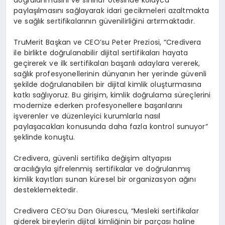
payla
şı
lmas
ı
n
ı
sa
ğ
layarak idari gecikmeleri azaltmakta
ve sa
ğ
l
ı
k sertifikalar
ı
n
ı
n g
ü
venilirli
ğ
ini art
ı
rmaktad
ı
r.
TruMerit Ba
ş
kan ve CEO
’
su Peter Preziosi, “Credivera
ile birlikte do
ğ
rulanabilir dijital sertifikalar
ı
hayata
ge
ç
irerek ve ilk sertifikalar
ı
ba
ş
ar
ı
l
ı
adaylara vererek,
sa
ğ
l
ı
k profesyonellerinin d
ü
nyan
ı
n her yerinde g
ü
venli
ş
ekilde do
ğ
rulanabilen bir dijital kimlik olu
ş
turmas
ı
na
katk
ı
sa
ğ
l
ı
yoruz. Bu giri
ş
im, kimlik do
ğ
rulama s
ü
re
ç
lerini
modernize ederken profesyonellere ba
ş
ar
ı
lar
ı
n
ı
i
ş
verenler ve d
ü
zenleyici kurumlarla nas
ı
l
payla
ş
acaklar
ı
konusunda daha fazla kontrol sunuyor”
ş
eklinde konu
ş
tu.
Credivera, g
ü
venli sertifika de
ğ
i
ş
im altyap
ı
s
ı
arac
ı
l
ığı
yla
ş
ifrelenmi
ş
sertifikalar ve do
ğ
rulanm
ış
kimlik kay
ı
tlar
ı
sunan k
ü
resel bir organizasyon a
ğı
n
ı
desteklemektedir.
Credivera CEO
’
su Dan Giurescu, “Mesleki sertifikalar
giderek bireylerin dijital kimli
ğ
inin bir par
ç
as
ı
haline