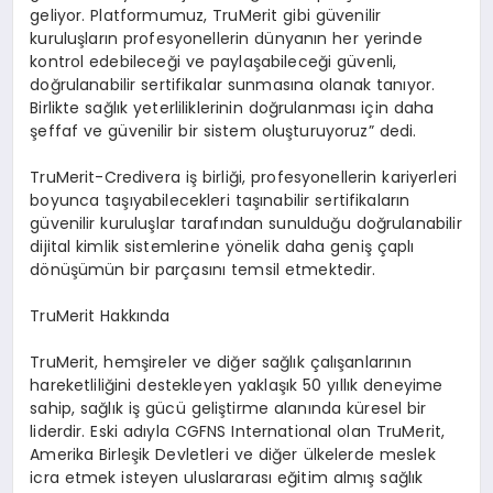
geliyor. Platformumuz, TruMerit gibi g
ü
venilir
kurulu
ş
lar
ı
n profesyonellerin d
ü
nyan
ı
n her yerinde
kontrol edebilece
ğ
i ve payla
ş
abilece
ğ
i g
ü
venli,
do
ğ
rulanabilir sertifikalar sunmas
ı
na olanak tan
ı
yor.
Birlikte sa
ğ
l
ı
k yeterliliklerinin do
ğ
rulanmas
ı
i
ç
in daha
ş
effaf ve g
ü
venilir bir sistem olu
ş
turuyoruz” dedi.
TruMerit-Credivera i
ş
birli
ğ
i, profesyonellerin kariyerleri
boyunca ta
şı
yabilecekleri ta
şı
nabilir sertifikalar
ı
n
g
ü
venilir kurulu
ş
lar taraf
ı
ndan sunuldu
ğ
u do
ğ
rulanabilir
dijital kimlik sistemlerine y
ö
nelik daha geni
ş ç
apl
ı
d
ö
n
üşü
m
ü
n bir par
ç
as
ı
n
ı
temsil etmektedir.
TruMerit Hakk
ı
nda
TruMerit, hem
ş
ireler ve di
ğ
er sa
ğ
l
ı
k
ç
al
ış
anlar
ı
n
ı
n
hareketlili
ğ
ini destekleyen yakla
şı
k 50 y
ı
ll
ı
k deneyime
sahip, sa
ğ
l
ı
k i
ş
g
ü
c
ü
geli
ş
tirme alan
ı
nda k
ü
resel bir
liderdir. Eski ad
ı
yla CGFNS International olan TruMerit,
Amerika Birle
ş
ik Devletleri ve di
ğ
er
ü
lkelerde meslek
icra etmek isteyen uluslararas
ı
e
ğ
itim alm
ış
sa
ğ
l
ı
k