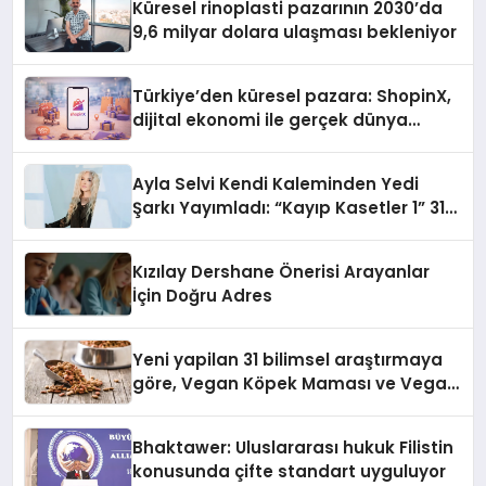
Küresel rinoplasti pazarının 2030’da
9,6 milyar dolara ulaşması bekleniyor
Türkiye’den küresel pazara: ShopinX,
dijital ekonomi ile gerçek dünya
alışverişini bir araya getirmeyi
hedefliyor
Ayla Selvi Kendi Kaleminden Yedi
Şarkı Yayımladı: “Kayıp Kasetler 1” 31
Temmuz’da Çıktı
Kızılay Dershane Önerisi Arayanlar
İçin Doğru Adres
Yeni yapilan 31 bilimsel araştırmaya
göre, Vegan Köpek Maması ve Vegan
Kedi Mamasının İyi Sindirildiğini
Ortaya Koydu
Bhaktawer: Uluslararası hukuk Filistin
konusunda çifte standart uyguluyor