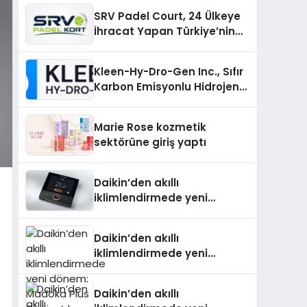
SRV Padel Court, 24 Ülkeye
İhracat Yapan Türkiye’nin
Padel Kortu Üretim Gücü
Kleen-Hy-Dro-Gen Inc., Sıfır
Karbon Emisyonlu Hidrojen
Isıtma Teknolojisinde ISO ve
TSSA Düzenleyici Onaylarını
Marie Rose kozmetik
Aldı
sektörüne giriş yaptı
Daikin’den akıllı
iklimlendirmede yeni
dönem: Madoka Plus
Türkiye’de
Daikin’den akıllı
iklimlendirmede yeni
dönem: Madoka Plus
Türkiye’de
Daikin’den akıllı