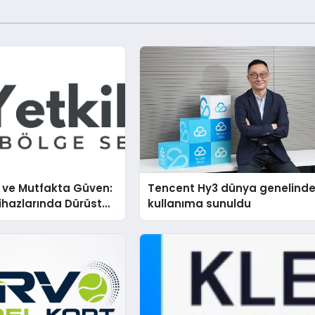
i ve Mutfakta Güven:
Tencent Hy3 dünya genelind
hazlarında Dürüst
kullanıma sunuldu
estek Deneyimi