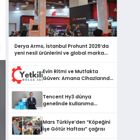
Derya Arms, İstanbul Prohunt 2026’da
yeni nesil ürünlerini ve global marka
vizyonunu sergiledi
Evin Ritmi ve Mutfakta
Güven: Amana Cihazlarında
Dürüst Teknik Destek
Deneyimi
Tencent Hy3 dünya
genelinde kullanıma
sunuldu
Mars Türkiye’den “Köpeğini
İşe Götür Haftası” çağrısı