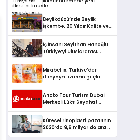
iklimlendirmede yeni
dönem: Madoka Plus
Türkiye’de
Beylikdüzü’nde Beylik
İşkembe, 20 Yıldır Kalite ve
Lezzetin Değişmeyen Adresi
İş İnsanı Seyithan Hanoğlu
Türkiye’yi Uluslararası
Arenada Tanıtmayı
Hedefliyor
Mirabellix, Türkiye’den
dünyaya uzanan güçlü
büyümesini sürdürüyor
Anato Tour Turizm Dubai
Merkezli Lüks Seyahat
Hizmetleriyle Küresel
Turizmde Öne Çıkıyor
Küresel rinoplasti pazarının
2030’da 9,6 milyar dolara
ulaşması bekleniyor