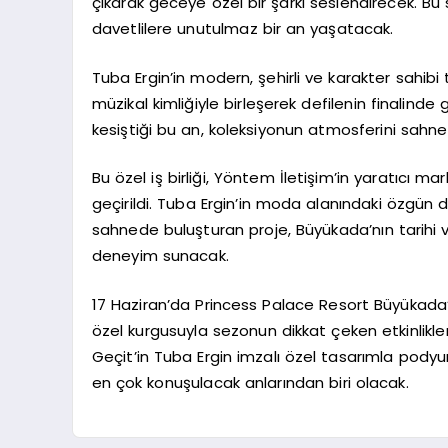
çıkarak geceye özel bir şarkı seslendirecek. Bu 
davetlilere unutulmaz bir an yaşatacak.
Tuba Ergin’in modern, şehirli ve karakter sahibi t
müzikal kimliğiyle birleşerek defilenin finalinde
kesiştiği bu an, koleksiyonun atmosferini sahne
Bu özel iş birliği, Yöntem İletişim’in yaratıcı ma
geçirildi. Tuba Ergin’in moda alanındaki özgün 
sahnede buluşturan proje, Büyükada’nın tarihi 
deneyim sunacak.
17 Haziran’da Princess Palace Resort Büyükada
özel kurgusuyla sezonun dikkat çeken etkinlikler
Geçit’in Tuba Ergin imzalı özel tasarımla podyu
en çok konuşulacak anlarından biri olacak.