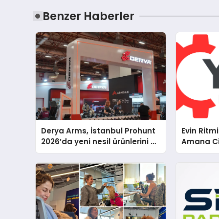
Benzer Haberler
Derya Arms, İstanbul Prohunt
Evin Ritm
2026’da yeni nesil ürünlerini ve
Amana Ci
global marka vizyonunu
Teknik D
sergiledi