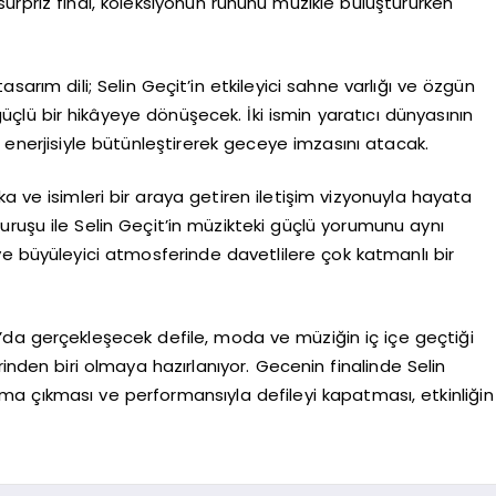
sürpriz final, koleksiyonun ruhunu müzikle buluştururken
asarım dili; Selin Geçit’in etkileyici sahne varlığı ve özgün
 güçlü bir hikâyeye dönüşecek. İki ismin yaratıcı dünyasının
 enerjisiyle bütünleştirerek geceye imzasını atacak.
rka ve isimleri bir araya getiren iletişim vizyonuyla hayata
duruşu ile Selin Geçit’in müzikteki güçlü yorumunu aynı
ve büyüleyici atmosferinde davetlilere çok katmanlı bir
’da gerçekleşecek defile, moda ve müziğin iç içe geçtiği
inden biri olmaya hazırlanıyor. Gecenin finalinde Selin
ma çıkması ve performansıyla defileyi kapatması, etkinliğin