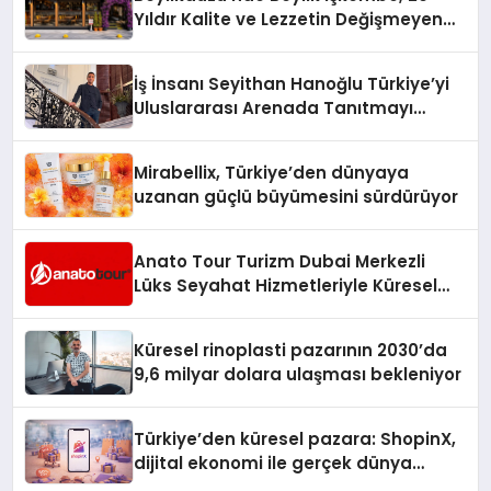
Yıldır Kalite ve Lezzetin Değişmeyen
Adresi
İş İnsanı Seyithan Hanoğlu Türkiye’yi
Uluslararası Arenada Tanıtmayı
Hedefliyor
Mirabellix, Türkiye’den dünyaya
uzanan güçlü büyümesini sürdürüyor
Anato Tour Turizm Dubai Merkezli
Lüks Seyahat Hizmetleriyle Küresel
Turizmde Öne Çıkıyor
Küresel rinoplasti pazarının 2030’da
9,6 milyar dolara ulaşması bekleniyor
Türkiye’den küresel pazara: ShopinX,
dijital ekonomi ile gerçek dünya
alışverişini bir araya getirmeyi