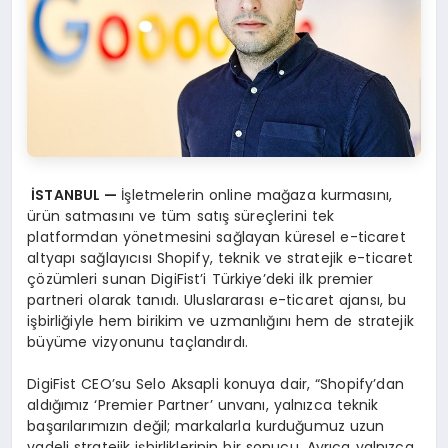
İ
STANBUL
—
İşletmelerin online mağaza kurmasını,
ürün satmasını ve tüm satış süreçlerini tek
platformdan yönetmesini sağlayan küresel e-ticaret
altyapı sağlayıcısı Shopify, teknik ve stratejik e-ticaret
çözümleri sunan DigiFist’i Türkiye’deki ilk premier
partneri olarak tanıdı. Uluslararası e-ticaret ajansı, bu
işbirliğiyle hem birikim ve uzmanlığını hem de stratejik
büyüme vizyonunu taçlandırdı.
DigiFist CEO’su Selo Aksapli konuya dair, “Shopify’dan
aldığımız ‘Premier Partner’ unvanı, yalnızca teknik
başarılarımızın değil; markalarla kurduğumuz uzun
vadeli stratejik işbirliklerinin bir sonucu. Ayrıca yalnızca