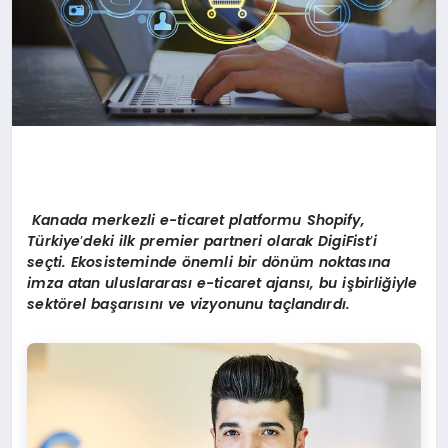
Kanada merkezli e-ticaret platformu Shopify,
T
ü
rkiye
’
deki ilk premier partneri olarak DigiFist
’
i
se
ç
ti. Ekosisteminde
ö
nemli bir d
ö
n
ü
m noktas
ı
na
imza atan uluslararas
ı
e-ticaret ajans
ı
, bu i
ş
birli
ğ
iyle
sekt
ö
rel ba
ş
ar
ı
s
ı
n
ı
ve vizyonunu ta
ç
land
ı
rd
ı
.