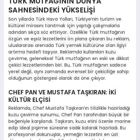
TÜRK MUTFAĞININ DÜNYA
SAHNESİNDEKİ YÜKSELİŞİ
Son yıllarda Türk Hava Yolları, Türkiye’nin turizm ve
kültürel mirasını tanıtmak için yaptığı çalışmalarla
adından sıkça söz ettiriyor. Özellikle Türk mutfağının
özgün ve eşsiz lezzetlerini ön plana çıkaran bu reklam,
uluslararası arenada Türk yemek kültürüne olan ilgiyi
artırma hedefi taşıyor. Reklamda kullanılan kuzu
çevirme, geleneksel Türk mutfağının en eski ve dikkat
çekici lezzetlerinden biri. Bu, Türk mutfağının sadece
yerel değil, aynı zamanda evrensel bir çekiciliğe sahip
olduğunun göstergesi olarak da öne çıkıyor.
CHEF PAN VE MUSTAFA TAŞKIRAN: İKİ
KÜLTÜR ELÇİSİ
Reklamda, Chef Mustafa Taşkıran’ın titizlikle hazırladığı
kuzu çevirme sunumu, Chef Pan tarafından büyük bir
beğeniyle karşılandı. Taşkıran, kuzu etini özenle marine
edip ideal pişirme süresine sadık kalarak hazırladı. Bu
profesyonel dokunuşlar, yemeğin lezzetini en üst