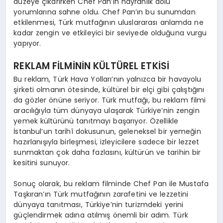
düzeye çıkarırken Chef Pan’ın hayranlık dolu
yorumlarına sahne oldu. Chef Pan’ın bu sunumdan
etkilenmesi, Türk mutfağının uluslararası anlamda ne
kadar zengin ve etkileyici bir seviyede olduğuna vurgu
yapıyor.
REKLAM FİLMİNİN KÜLTÜREL ETKİSİ
Bu reklam, Türk Hava Yolları’nın yalnızca bir havayolu
şirketi olmanın ötesinde, kültürel bir elçi gibi çalıştığını
da gözler önüne seriyor. Türk mutfağı, bu reklam filmi
aracılığıyla tüm dünyaya ulaşarak Türkiye’nin zengin
yemek kültürünü tanıtmayı başarıyor. Özellikle
İstanbul’un tarihî dokusunun, geleneksel bir yemeğin
hazırlanışıyla birleşmesi, izleyicilere sadece bir lezzet
sunmaktan çok daha fazlasını, kültürün ve tarihin bir
kesitini sunuyor.
Sonuç olarak, bu reklam filminde Chef Pan ile Mustafa
Taşkıran’ın Türk mutfağının zarafetini ve lezzetini
dünyaya tanıtması, Türkiye’nin turizmdeki yerini
güçlendirmek adına atılmış önemli bir adım. Türk