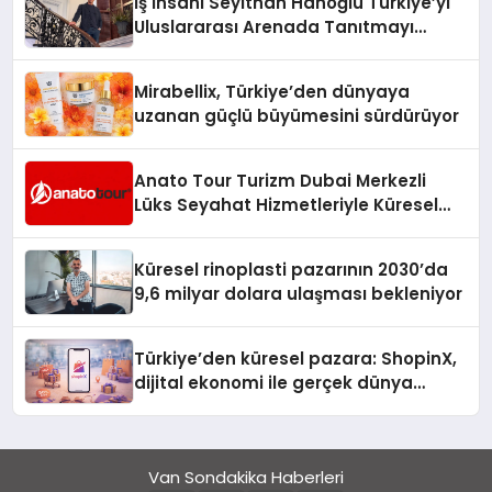
İş İnsanı Seyithan Hanoğlu Türkiye’yi
Uluslararası Arenada Tanıtmayı
Hedefliyor
Mirabellix, Türkiye’den dünyaya
uzanan güçlü büyümesini sürdürüyor
Anato Tour Turizm Dubai Merkezli
Lüks Seyahat Hizmetleriyle Küresel
Turizmde Öne Çıkıyor
Küresel rinoplasti pazarının 2030’da
9,6 milyar dolara ulaşması bekleniyor
Türkiye’den küresel pazara: ShopinX,
dijital ekonomi ile gerçek dünya
alışverişini bir araya getirmeyi
hedefliyor
Van Sondakika Haberleri