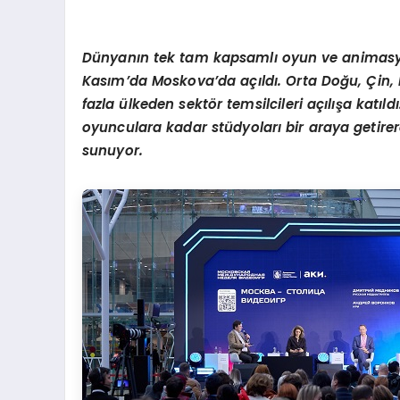
Dünyanın tek tam kapsamlı oyun ve animasy
Kasım
’
da Moskova
’
da a
çıldı. Orta Doğu, Çin
fazla ülkeden sekt
ö
r temsilcileri açılışa katıl
oyunculara kadar stüdyoları bir araya getirer
sunuyor.