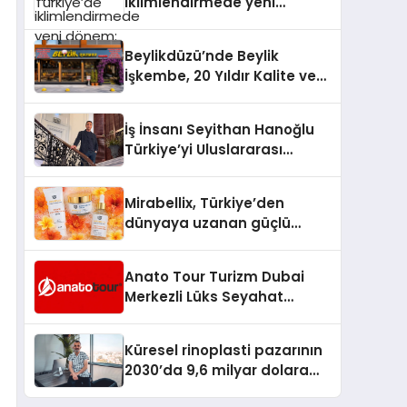
iklimlendirmede yeni
dönem: Madoka Plus
Türkiye’de
Beylikdüzü’nde Beylik
İşkembe, 20 Yıldır Kalite ve
Lezzetin Değişmeyen Adresi
İş İnsanı Seyithan Hanoğlu
Türkiye’yi Uluslararası
Arenada Tanıtmayı
Hedefliyor
Mirabellix, Türkiye’den
dünyaya uzanan güçlü
büyümesini sürdürüyor
Anato Tour Turizm Dubai
Merkezli Lüks Seyahat
Hizmetleriyle Küresel
Turizmde Öne Çıkıyor
Küresel rinoplasti pazarının
2030’da 9,6 milyar dolara
ulaşması bekleniyor