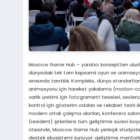
Moscow Game Hub – yaratıcı konseptten ulusl
dünyadaki tek tam kapsamlı oyun ve animasyon 
sırasında tanıtıldı. Kompleks, dünya standartla
animasyonu için hareket yakalama (motion-ca
varlık üretimi için fotogrametri tesisleri, seslen
kontrol için gösterim odaları ve rekabet testi il
modern ortak çalışma alanları, konferans salonl
(resident) şirketlere tüm geliştirme süreci boyu
ötesinde, Moscow Game Hub yerleşik stüdyolar
destek ekosistemi sunuyor: geliştirme mentorlukl