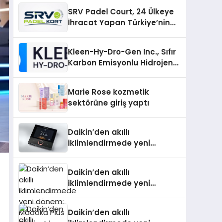
SRV Padel Court, 24 Ülkeye
İhracat Yapan Türkiye’nin
Padel Kortu Üretim Gücü
Kleen-Hy-Dro-Gen Inc., Sıfır
Karbon Emisyonlu Hidrojen
Isıtma Teknolojisinde ISO ve
TSSA Düzenleyici Onaylarını
Marie Rose kozmetik
Aldı
sektörüne giriş yaptı
Daikin’den akıllı
iklimlendirmede yeni
dönem: Madoka Plus
Türkiye’de
Daikin’den akıllı
iklimlendirmede yeni
dönem: Madoka Plus
Türkiye’de
Daikin’den akıllı