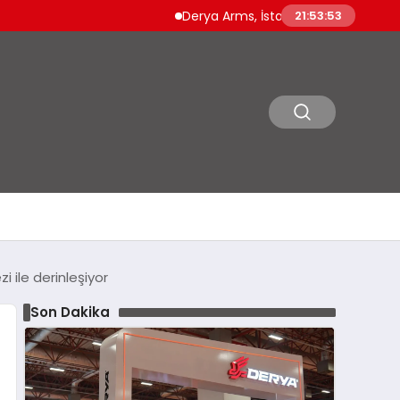
Derya Arms, İstanbul Prohunt 2026’da yeni nesil
21:53:55
i ile derinleşiyor
Son Dakika