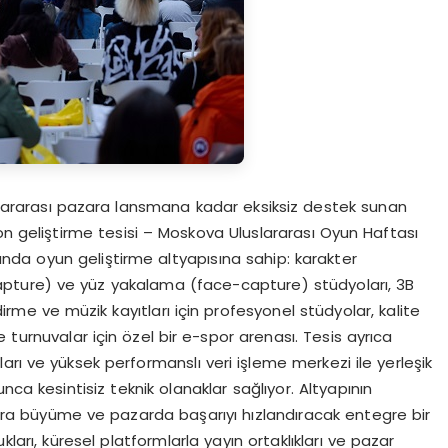
ararası pazara lansmana kadar eksiksiz destek sunan
geliştirme tesisi – Moskova Uluslararası Oyun Haftası
rında oyun geliştirme altyapısına sahip: karakter
pture) ve yüz yakalama (face-capture) stüdyoları, 3B
dirme ve müzik kayıtları için profesyonel stüdyolar, kalite
e turnuvalar için özel bir e-spor arenası. Tesis ayrıca
arı ve yüksek performanslı veri işleme merkezi ile yerleşik
nca kesintisiz teknik olanaklar sağlıyor. Altyapının
a büyüme ve pazarda başarıyı hızlandıracak entegre bir
arı, küresel platformlarla yayın ortaklıkları ve pazar