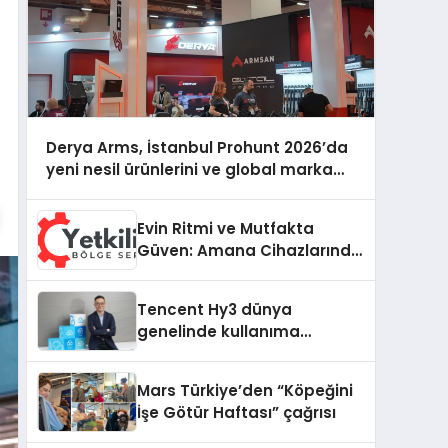
Derya Arms, İstanbul Prohunt 2026’da
yeni nesil ürünlerini ve global marka
vizyonunu sergiledi
Evin Ritmi ve Mutfakta
Güven: Amana Cihazlarında
Dürüst Teknik Destek
Deneyimi
Tencent Hy3 dünya
genelinde kullanıma
sunuldu
Mars Türkiye’den “Köpeğini
İşe Götür Haftası” çağrısı