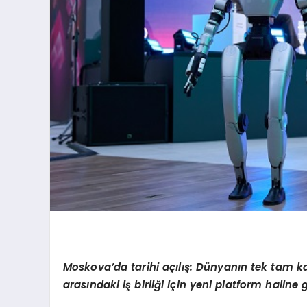
Moskova
’
da
tarihi açılış
: D
ünyanın tek tam k
arasındaki iş birliği için yeni platform haline 