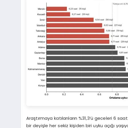
Araştırmaya katılanların %31,3’ü geceleri 6 saa
bir deyişle her sekiz kişiden biri uyku açığı yaşı