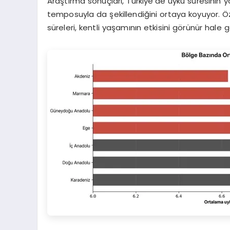
Araştırma sonuçları, Türkiye’de uyku süresinin ya
temposuyla da şekillendiğini ortaya koyuyor. Öz
süreleri, kentli yaşamının etkisini görünür hale ge