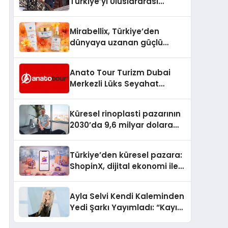
Türkiye’yi Uluslararası
Arenada Tanıtmayı
Hedefliyor
Mirabellix, Türkiye’den
dünyaya uzanan güçlü
büyümesini sürdürüyor
Anato Tour Turizm Dubai
Merkezli Lüks Seyahat
Hizmetleriyle Küresel
Turizmde Öne Çıkıyor
Küresel rinoplasti pazarının
2030’da 9,6 milyar dolara
ulaşması bekleniyor
Türkiye’den küresel pazara:
ShopinX, dijital ekonomi ile
gerçek dünya alışverişini bir
araya getirmeyi hedefliyor
Ayla Selvi Kendi Kaleminden
Yedi Şarkı Yayımladı: “Kayıp
Kasetler 1” 31 Temmuz’da