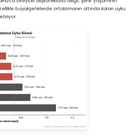
lnızca bireysel alışkanlıklarla değil, şehir yaşamının
ellikle büyükşehirlerde ortalamanın altında kalan uyku
tiriyor.