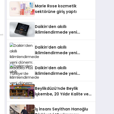
TSSA Düzenleyici Onaylarını
Marie Rose kozmetik
Aldı
sektörüne giriş yaptı
Daikin’den akıllı
iklimlendirmede yeni
dönem: Madoka Plus
Türkiye’de
Daikin’den akıllı
iklimlendirmede yeni
dönem: Madoka Plus
Türkiye’de
Daikin’den akıllı
iklimlendirmede yeni
dönem: Madoka Plus
Türkiye’de
Beylikdüzü’nde Beylik
İşkembe, 20 Yıldır Kalite ve
Lezzetin Değişmeyen Adresi
İş İnsanı Seyithan Hanoğlu