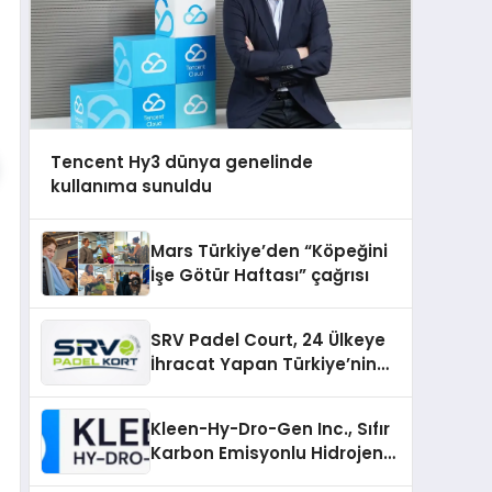
Tencent Hy3 dünya genelinde
kullanıma sunuldu
Mars Türkiye’den “Köpeğini
İşe Götür Haftası” çağrısı
SRV Padel Court, 24 Ülkeye
İhracat Yapan Türkiye’nin
Padel Kortu Üretim Gücü
Kleen-Hy-Dro-Gen Inc., Sıfır
Karbon Emisyonlu Hidrojen
Isıtma Teknolojisinde ISO ve