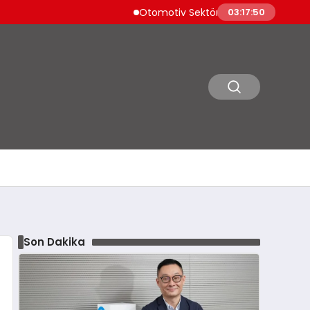
Otomotiv Sektörü Temmuz İhracatında Zir
03:17:51
Son Dakika