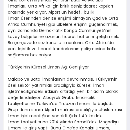
Gine Körfezi kıyısında yer alan Bata ve
Malabo
limanları, Orta Afrika için kritik deniz ticaret kapıları
arasında yer alıyor.
Alport’un
hedefi, bu iki
liman üzerinden denize erişimi olmayan Çad ve Orta
Afrika Cumhuriyeti gibi ülkelere erişimi güçlendirmek,
aynı zamanda Demokratik Kongo Cumhuriyeti’nin
kuzey bölgelerine uzanan ticaret hatlarını geliştirmek.
Bu çerçevede söz konusu limanların, Orta Afrika’da
yeni lojistik ve ticaret koridorlarının gelişmesine katkı
sağlaması bekleniyor.
Türkiye’nin Küresel Liman Ağı Genişliyor
Malabo
ve Bata limanlarının devralınması, Türkiye’nin
özel sektör yatırımları aracılığıyla küresel liman
işletmeciliğindeki etkisini artırdığı yeni bir adım olarak
değerlendiriliyor. Albayrak Grubu
limancılık
faaliyetlerine Türkiye’de Trabzon Limanı ile başladı.
Grup daha sonra
Alport
markası aracılığıyla uluslararası
liman işletmeciliğine yöneldi. Şirket Afrika’daki
liman faaliyetlerine 2014 yılında Somali’deki Mogadişu
Limanı ile giriş yaptı. Bunu Gine’de
Konakri
Limanı,