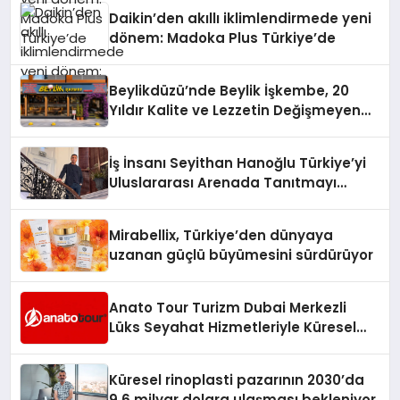
Daikin’den akıllı iklimlendirmede yeni
dönem: Madoka Plus Türkiye’de
Beylikdüzü’nde Beylik İşkembe, 20
Yıldır Kalite ve Lezzetin Değişmeyen
Adresi
İş İnsanı Seyithan Hanoğlu Türkiye’yi
Uluslararası Arenada Tanıtmayı
Hedefliyor
Mirabellix, Türkiye’den dünyaya
uzanan güçlü büyümesini sürdürüyor
Anato Tour Turizm Dubai Merkezli
Lüks Seyahat Hizmetleriyle Küresel
Turizmde Öne Çıkıyor
Küresel rinoplasti pazarının 2030’da
9,6 milyar dolara ulaşması bekleniyor