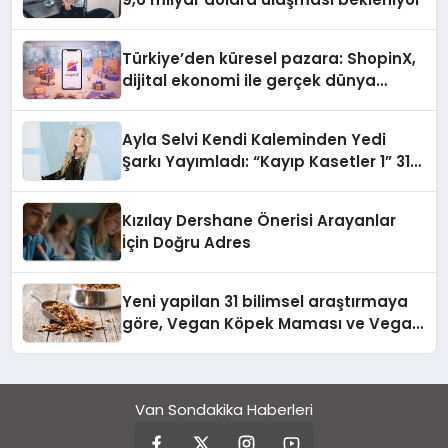
Türkiye’den küresel pazara: ShopinX,
dijital ekonomi ile gerçek dünya
alışverişini bir araya getirmeyi
hedefliyor
Ayla Selvi Kendi Kaleminden Yedi
Şarkı Yayımladı: “Kayıp Kasetler 1” 31
Temmuz’da Çıktı
Kızılay Dershane Önerisi Arayanlar
İçin Doğru Adres
Yeni yapilan 31 bilimsel araştırmaya
göre, Vegan Köpek Maması ve Vegan
Kedi Mamasının İyi Sindirildiğini
Ortaya Koydu
Van Sondakika Haberleri