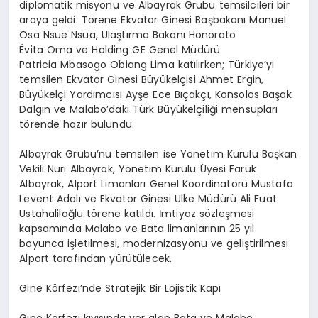
diplomatik misyonu ve Albayrak Grubu temsilcileri bir
araya geldi. Törene Ekvator Ginesi Başbakanı Manuel
Osa
Nsue
Nsua
,
Ulaştırma Bakanı
Honorato
Évita
Oma
ve
Holding GE Genel Müdürü
Patricia
Mbasogo
Obiang
Lima katılırken; Türkiye’yi
temsilen Ekvator Ginesi Büyükelçisi Ahmet Ergin,
Büyükelçi Yardımcısı Ayşe Ece Bıçakçı
,
Konsolos Başak
Dalgın ve
Malabo’daki
Türk Büyükelçiliği mensupları
törende hazır bulundu.
Albayrak Grubu’nu temsilen ise Yönetim Kurulu Başkan
Vekili Nuri Albayrak, Yönetim Kurulu Üyesi Faruk
Albayrak,
Alport
Limanları Genel Koordinatörü Mustafa
Levent Adalı ve Ekvator Ginesi Ülke Müdürü Ali Fuat
Ustahaliloğlu
törene katıldı. İmtiyaz sözleşmesi
kapsamında
Malabo
ve Bata limanlarının 25 yıl
boyunca işletilmesi, modernizasyonu ve geliştirilmesi
Alport
tarafından yürütülecek.
Gine Körfezi’nde Stratejik Bir Lojistik Kapı