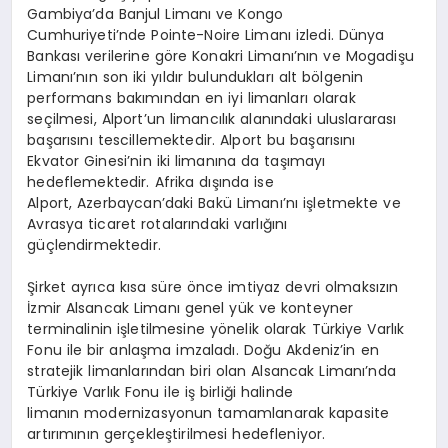
Gambiya’da
Banjul
Limanı ve Kongo
Cumhuriyeti’nde
Pointe-Noire
Limanı izledi. Dünya
Bankası verilerine göre
Konakri
Limanı’nın ve Mogadişu
Limanı’nın son iki yıldır bulundukları alt bölgenin
performans bakımından en iyi limanları olarak
seçilmesi,
Alport’un
limancılık
alanındaki uluslararası
başarısını tescillemektedir.
Alport
bu başarısını
Ekvator Ginesi’nin iki limanına da taşımayı
hedeflemektedir. Afrika dışında ise
Alport
, Azerbaycan’daki Bakü Limanı’nı işletmekte ve
Avrasya ticaret rotalarındaki varlığını
güçlendirmektedir.
Şirket ayrıca kısa süre önce imtiyaz devri olmaksızın
İzmir Alsancak Limanı genel yük ve konteyner
terminalinin işletilmesine yönelik olarak Türkiye Varlık
Fonu ile bir anlaşma imzaladı. Doğu Akdeniz’in en
stratejik limanlarından biri olan Alsancak Limanı’nda
Türkiye Varlık Fonu ile iş birliği halinde
limanın modernizasyonun tamamlanarak kapasite
artırımının gerçekleştirilmesi hedefleniyor.