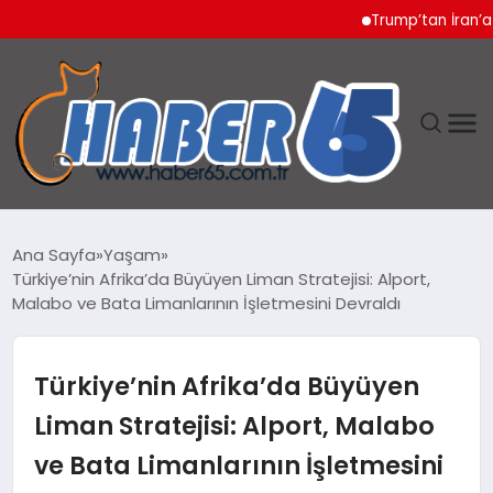
Trump’tan İran’a Sert 
ANASAYFA
Ana Sayfa
Yaşam
Türkiye’nin Afrika’da Büyüyen Liman Stratejisi: Alport,
YAŞAM
Malabo ve Bata Limanlarının İşletmesini Devraldı
TEKNOLOJI
Türkiye’nin Afrika’da Büyüyen
Liman Stratejisi: Alport, Malabo
ve Bata Limanlarının İşletmesini