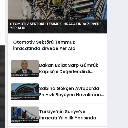
Otomotiv Sektörü Temmuz
İhracatında Zirvede Yer Aldı
Bakan Bolat Sarp Gümrük
Kapısı’nı Değerlendirdi
Asya’ya Açılan Önemli
Koridor
Sabiha Gökçen Avrupa’da
En Hızlı Büyüyen Havalimanı
Oldu
Türkiye’nin Suriye’ye
İhracatı Yılın İlk Yarısında
Yüzde 26,4 Arttı