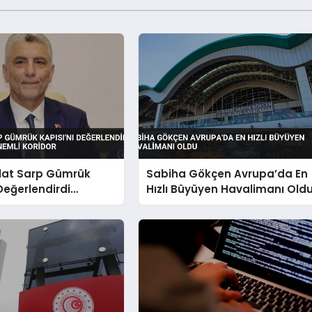
lat Sarp Gümrük
Sabiha Gökçen Avrupa’da En
 Değerlendirdi
Hızlı Büyüyen Havalimanı Old
çılan Önemli Koridor