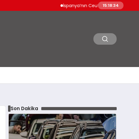
İspanya’nın Ceuta Sınırında Göçmen Dramı
15:18:35
Son Dakika