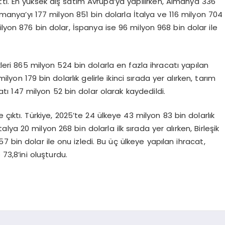
 etti. En yüksek dış satım Avrupa’ya yapılırken, Almanya 336
manya’yı 177 milyon 851 bin dolarla İtalya ve 116 milyon 704
 milyon 876 bin dolar, İspanya ise 96 milyon 968 bin dolar ile
kleri 865 milyon 524 bin dolarla en fazla ihracatı yapılan
yon 179 bin dolarlık gelirle ikinci sırada yer alırken, tarım
acatı 147 milyon 52 bin dolar olarak kaydedildi.
 çıktı. Türkiye, 2025’te 24 ülkeye 43 milyon 83 bin dolarlık
alya 20 milyon 268 bin dolarla ilk sırada yer alırken, Birleşik
7 bin dolar ile onu izledi. Bu üç ülkeye yapılan ihracat,
73,8’ini oluşturdu.