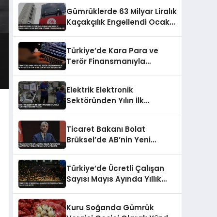
Gümrüklerde 63 Milyar Liralık
Kaçakçılık Engellendi Ocak
Haziran Dönemi
Operasyonları
Türkiye’de Kara Para ve
Terör Finansmanıyla
Mücadelede Yeni Strateji
Belgesi Yayınlandı
Elektrik Elektronik
Sektöründen Yılın İlk
Yarısında Rekor İhracat
Ticaret Bakanı Bolat
Brüksel’de AB’nin Yeni
Sanayi Politikalarını Masaya
Yatıracak
Türkiye’de Ücretli Çalışan
Sayısı Mayıs Ayında Yıllık
%0,5 Arttı
Kuru Soğanda Gümrük