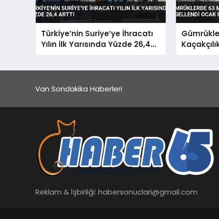
Türkiye’nin Suriye’ye İhracatı
Gümrükler
Yılın İlk Yarısında Yüzde 26,4
Kaçakçılı
Arttı
Haziran 
Operasyo
Van Sondakika Haberleri
Reklam & İşbirliği:
habersonuclari@gmail.com