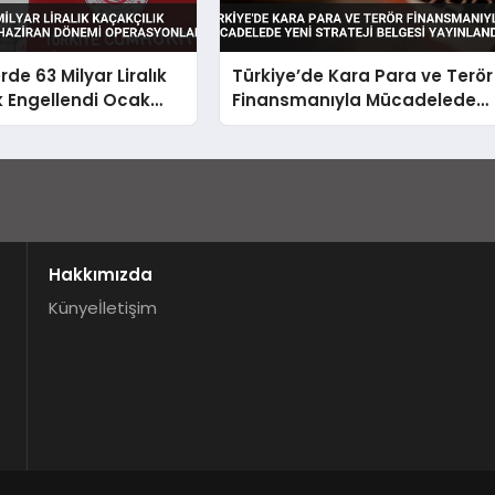
de 63 Milyar Liralık
Türkiye’de Kara Para ve Terör
k Engellendi Ocak
Finansmanıyla Mücadelede
Dönemi
Yeni Strateji Belgesi
nları
Yayınlandı
Hakkımızda
Künye
İletişim