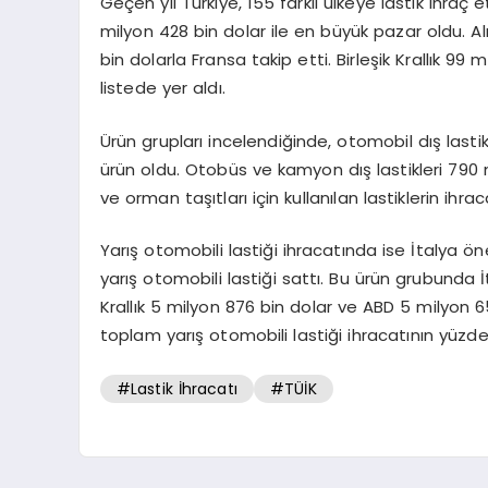
Geçen yıl Türkiye, 155 farklı ülkeye lastik ihraç
milyon 428 bin dolar ile en büyük pazar oldu. Al
bin dolarla Fransa takip etti. Birleşik Krallık 99
listede yer aldı.
Ürün grupları incelendiğinde, otomobil dış lasti
ürün oldu. Otobüs ve kamyon dış lastikleri 790 mil
ve orman taşıtları için kullanılan lastiklerin ihr
Yarış otomobili lastiği ihracatında ise İtalya öne
yarış otomobili lastiği sattı. Bu ürün grubunda İt
Krallık 5 milyon 876 bin dolar ve ABD 5 milyon 65
toplam yarış otomobili lastiği ihracatının yüzde 
#Lastik İhracatı
#TÜİK