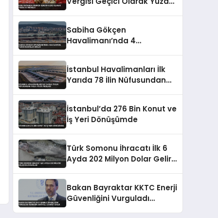
Vergisi Geçici Olarak Yüzde
5’e İndirildi
Sabiha Gökçen
Havalimanı’nda 4
Kategoride Tarihi Rekorlar
Kırıldı
İstanbul Havalimanları İlk
Yarıda 78 İlin Nüfusundan
Fazla Yolcu Ağırladı
İstanbul’da 276 Bin Konut ve
İş Yeri Dönüşümde
Türk Somonu İhracatı İlk 6
Ayda 202 Milyon Dolar Gelir
Sağladı
Bakan Bayraktar KKTC Enerji
Güvenliğini Vurguladı
Teknecik Santrali Ziyaret