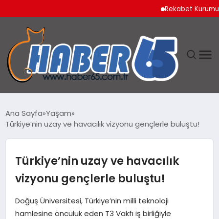
Rekabet Kurumu Burun Sp
ANASAYFA
Ana Sayfa
Yaşam
Türkiye’nin uzay ve havacılık vizyonu gençlerle buluştu!
YAŞAM
TEKNOLOJI
Türkiye’nin uzay ve havacılık
vizyonu gençlerle buluştu!
Doğuş Üniversitesi, Türkiye’nin milli teknoloji
hamlesine öncülük eden T3 Vakfı iş birliğiyle