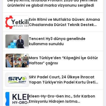
Derya Arms, İstanbul Prohunt 2026’da yeni nesil
ürünlerini ve global marka vizyonunu sergiledi
Evin Ritmi ve Mutfakta Güven: Amana
Cihazlarında Dürüst Teknik Destek
Deneyimi
Tencent Hy3 dünya genelinde
kullanıma sunuldu
Mars Türkiye’den “Köpeğini İşe Götür
Haftası” çağrısı
SRV Padel Court, 24 Ülkeye İhracat
Yapan Türkiye’nin Padel Kortu Üretim
Gücü
Kleen-Hy-Dro-Gen Inc., Sıfır Karbon
Emisyonlu Hidrojen Isıtma