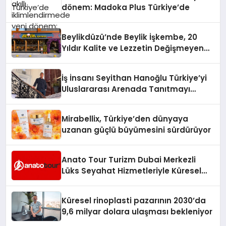
dönem: Madoka Plus Türkiye’de
Beylikdüzü’nde Beylik İşkembe, 20
Yıldır Kalite ve Lezzetin Değişmeyen
Adresi
İş İnsanı Seyithan Hanoğlu Türkiye’yi
Uluslararası Arenada Tanıtmayı
Hedefliyor
Mirabellix, Türkiye’den dünyaya
uzanan güçlü büyümesini sürdürüyor
Anato Tour Turizm Dubai Merkezli
Lüks Seyahat Hizmetleriyle Küresel
Turizmde Öne Çıkıyor
Küresel rinoplasti pazarının 2030’da
9,6 milyar dolara ulaşması bekleniyor