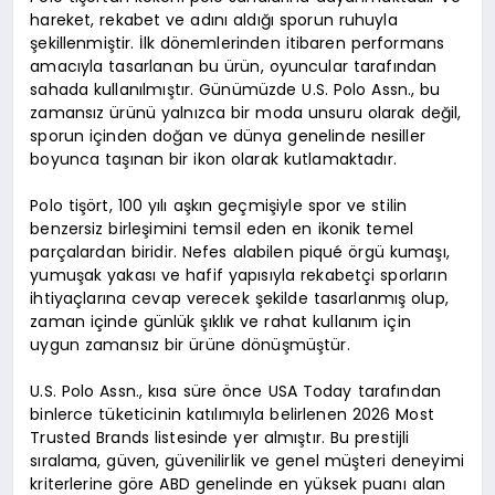
hareket, rekabet ve adını aldığı sporun ruhuyla
şekillenmiştir. İlk dönemlerinden itibaren performans
amacıyla tasarlanan bu ürün, oyuncular tarafından
sahada kullanılmıştır. Günümüzde U.S. Polo Assn., bu
zamansız ürünü yalnızca bir moda unsuru olarak değil,
sporun içinden doğan ve dünya genelinde nesiller
boyunca taşınan bir ikon olarak kutlamaktadır.
Polo tişört, 100 yılı aşkın geçmişiyle spor ve stilin
benzersiz birleşimini temsil eden en ikonik temel
parçalardan biridir. Nefes alabilen piqué örgü kumaşı,
yumuşak yakası ve hafif yapısıyla rekabetçi sporların
ihtiyaçlarına cevap verecek şekilde tasarlanmış olup,
zaman içinde günlük şıklık ve rahat kullanım için
uygun zamansız bir ürüne dönüşmüştür.
U.S. Polo Assn., kısa süre önce USA Today tarafından
binlerce tüketicinin katılımıyla belirlenen 2026 Most
Trusted Brands listesinde yer almıştır. Bu prestijli
sıralama, güven, güvenilirlik ve genel müşteri deneyimi
kriterlerine göre ABD genelinde en yüksek puanı alan