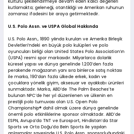
kültürü şekillendirmeye devam eden kalıcı değerleri
kutlamakta; geleneği, otantikliği ve Amerikan ruhunun
zamansız ifadesini bir araya getirmektedir.
U.S. Polo Assn. ve USPA Global Hakkında
U.S. Polo Assn., 1890 yılında kurulan ve Amerika Birleşik
Devletleri’ndeki en büyük polo kulüpleri ve polo
oyuncuları birliği olan United States Polo Association’ın
(USPA) resmi spor markasıdır. Milyarlarca dolarlık
küresel yapısı ve dünya genelinde 1.200’den fazla
perakende mağazanın yanı sıra binlerce satış noktası
ile marka, 190’dan fazla ülkede erkek, kadın ve
çocuklara yönelik giyim, aksesuar ve ayakkabı ürünleri
sunmaktadır. Marka, ABD’de The Palm Beaches’te
bulunan NPC’de her yıl düzenlenen ve ülkenin en
prestijli polo turnuvası olan U.S. Open Polo
Championship® dahil olmak üzere dünya genelinde
önemli polo etkinliklerine sponsor olmaktadır. ABD’de
ESPN, Avrupa’da TNT ve Eurosport, Hindistan’da Star
Sports ve Orta Doğu’da BeIn Sports ile yapılan
anlaşmalar sayesinde U.S. Polo Assn. sponsorluğundaki