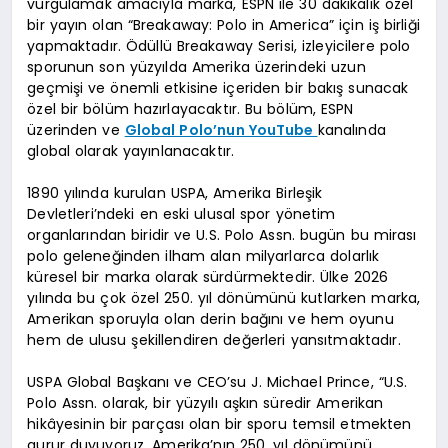
vurgulamak amacıyla marka, ESPN ile 30 dakikalık özel
bir yayın olan “Breakaway: Polo in America” için iş birliği
yapmaktadır. Ödüllü Breakaway Serisi, izleyicilere polo
sporunun son yüzyılda Amerika üzerindeki uzun
geçmişi ve önemli etkisine içeriden bir bakış sunacak
özel bir bölüm hazırlayacaktır. Bu bölüm, ESPN
üzerinden ve
Global Polo’nun YouTube
kanalında
global olarak yayınlanacaktır.
1890 yılında kurulan USPA, Amerika Birleşik
Devletleri’ndeki en eski ulusal spor yönetim
organlarından biridir ve U.S. Polo Assn. bugün bu mirası
polo geleneğinden ilham alan milyarlarca dolarlık
küresel bir marka olarak sürdürmektedir. Ülke 2026
yılında bu çok özel 250. yıl dönümünü kutlarken marka,
Amerikan sporuyla olan derin bağını ve hem oyunu
hem de ulusu şekillendiren değerleri yansıtmaktadır.
USPA Global Başkanı ve CEO’su J. Michael Prince, “U.S.
Polo Assn. olarak, bir yüzyılı aşkın süredir Amerikan
hikâyesinin bir parçası olan bir sporu temsil etmekten
gurur duyuyoruz. Amerika’nın 250. yıl dönümünü