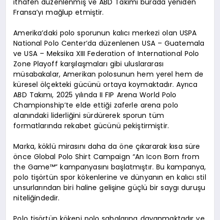
ithafen düzenlenmiş ve ABD Takımı burada yeniden
Fransa’yı mağlup etmiştir.
Amerika’daki polo sporunun kalıcı merkezi olan USPA
National Polo Center’da düzenlenen USA – Guatemala
ve USA – Meksika XIII Federation of International Polo
Zone Playoff karşılaşmaları gibi uluslararası
müsabakalar, Amerikan polosunun hem yerel hem de
küresel ölçekteki gücünü ortaya koymaktadır. Ayrıca
ABD Takımı, 2025 yılında II FIP Arena World Polo
Championship’te elde ettiği zaferle arena polo
alanındaki liderliğini sürdürerek sporun tüm
formatlarında rekabet gücünü pekiştirmiştir.
Marka, köklü mirasını daha da öne çıkararak kısa süre
önce Global Polo Shirt Campaign “An Icon Born from
the Game™” kampanyasını başlatmıştır. Bu kampanya,
polo tişörtün spor kökenlerine ve dünyanın en kalıcı stil
unsurlarından biri haline gelişine güçlü bir saygı duruşu
niteliğindedir.
Polo tişörtün kökeni polo sahalarına dayanmaktadır ve