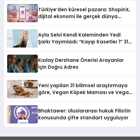
Türkiye’den küresel pazara: ShopinX,
dijital ekonomi ile gerçek dünya
alışverişini bir araya getirmeyi
hedefliyor
Ayla Selvi Kendi Kaleminden Yedi
Şarkı Yayımladı: “Kayıp Kasetler 1” 31
Temmuz’da Çıktı
Kızılay Dershane Önerisi Arayanlar
İçin Doğru Adres
Yeni yapilan 31 bilimsel araştırmaya
göre, Vegan Köpek Maması ve Vegan
Kedi Mamasının İyi Sindirildiğini
Ortaya Koydu
Bhaktawer: Uluslararası hukuk Filistin
konusunda çifte standart uyguluyor