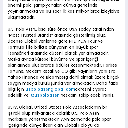
önemli polo şampiyonaları dünya genelinde
yayınlanmakta ve bu spor ilk kez milyonlarca izleyiciye
ulaşmaktadır.
U.S. Polo Assn., kısa süre önce USA Today tarafından
“Most Trusted Brands” arasında gösterilmiş olup,
License Global verilerine göre NFL, PGA Tour ve
Formula 1 ile birlikte dünyanın en büyük spor
lisansörleri arasında düzenli olarak yer almaktadır.
Marka ayrıca küresel büyüme ve spor içeriği
alanlarında uluslararası ödüller kazanmaktadır. Forbes,
Fortune, Modern Retail ve GQ gibi yayınların yanı sıra
Yahoo Finance ve Bloomberg dahil olmak üzere birçok
saygın medya kuruluşunda yer almaktadır. Daha fazla
bilgi için
uspoloassnglobal.com
adresini ziyaret
edebilir ve
@uspoloassn
hesabını takip edebilirsiniz.
USPA Global, United States Polo Association’ın bir
iştiraki olup milyarlarca dolarlık U.S. Polo Assn.
markasını yönetmektedir. Aynı zamanda polo spor
içeriğinde dünya lideri olan Global Polo’yu da