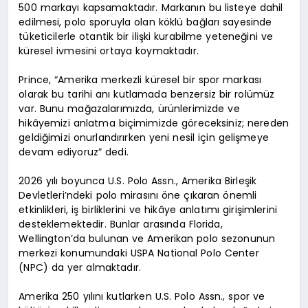
500 markayı kapsamaktadır. Markanın bu listeye dahil
edilmesi, polo sporuyla olan köklü bağları sayesinde
tüketicilerle otantik bir ilişki kurabilme yeteneğini ve
küresel ivmesini ortaya koymaktadır.
Prince, “Amerika merkezli küresel bir spor markası
olarak bu tarihi anı kutlamada benzersiz bir rolümüz
var. Bunu mağazalarımızda, ürünlerimizde ve
hikâyemizi anlatma biçimimizde göreceksiniz; nereden
geldiğimizi onurlandırırken yeni nesil için gelişmeye
devam ediyoruz” dedi.
2026 yılı boyunca U.S. Polo Assn., Amerika Birleşik
Devletleri’ndeki polo mirasını öne çıkaran önemli
etkinlikleri, iş birliklerini ve hikâye anlatımı girişimlerini
desteklemektedir. Bunlar arasında Florida,
Wellington’da bulunan ve Amerikan polo sezonunun
merkezi konumundaki USPA National Polo Center
(NPC) da yer almaktadır.
Amerika 250 yılını kutlarken U.S. Polo Assn., spor ve