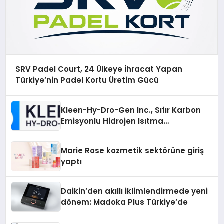
SRV Padel Court, 24 Ülkeye İhracat Yapan
Türkiye’nin Padel Kortu Üretim Gücü
Kleen-Hy-Dro-Gen Inc., Sıfır Karbon
Emisyonlu Hidrojen Isıtma
Teknolojisinde ISO ve TSSA
Düzenleyici Onaylarını Aldı
Marie Rose kozmetik sektörüne giriş
yaptı
Daikin’den akıllı iklimlendirmede yeni
dönem: Madoka Plus Türkiye’de