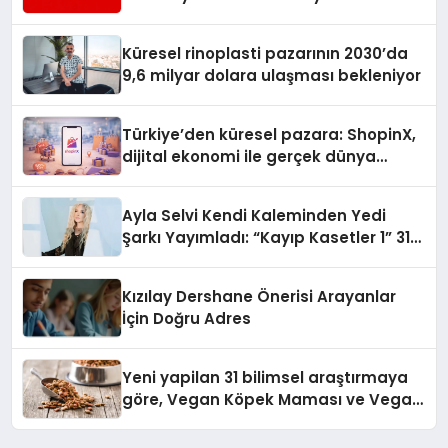
Turizmde Öne Çıkıyor
Küresel rinoplasti pazarının 2030’da
9,6 milyar dolara ulaşması bekleniyor
Türkiye’den küresel pazara: ShopinX,
dijital ekonomi ile gerçek dünya
alışverişini bir araya getirmeyi
hedefliyor
Ayla Selvi Kendi Kaleminden Yedi
Şarkı Yayımladı: “Kayıp Kasetler 1” 31
Temmuz’da Çıktı
Kızılay Dershane Önerisi Arayanlar
İçin Doğru Adres
Yeni yapilan 31 bilimsel araştırmaya
göre, Vegan Köpek Maması ve Vegan
Kedi Mamasının İyi Sindirildiğini
Ortaya Koydu