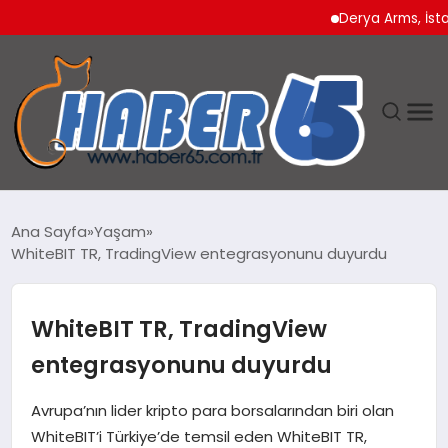
Derya Arms, İstanbul 
ANASAYFA
Ana Sayfa
Yaşam
WhiteBIT TR, TradingView entegrasyonunu duyurdu
YAŞAM
TEKNOLOJI
WhiteBIT TR, TradingView
entegrasyonunu duyurdu
Avrupa’nın lider kripto para borsalarından biri olan
WhiteBIT’i Türkiye’de temsil eden WhiteBIT TR,