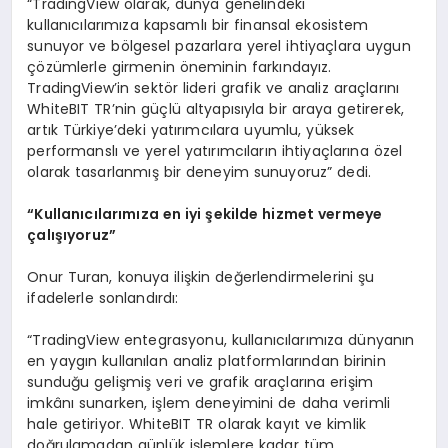
“TradingView olarak, dünya genelindeki
kullanıcılarımıza kapsamlı bir finansal ekosistem
sunuyor ve bölgesel pazarlara yerel ihtiyaçlara uygun
çözümlerle girmenin öneminin farkındayız.
TradingView’in sektör lideri grafik ve analiz araçlarını
WhiteBIT TR’nin güçlü altyapısıyla bir araya getirerek,
artık Türkiye’deki yatırımcılara uyumlu, yüksek
performanslı ve yerel yatırımcıların ihtiyaçlarına özel
olarak tasarlanmış bir deneyim sunuyoruz” dedi.
“Kullanıcılarımıza en iyi şekilde hizmet vermeye
çalışıyoruz”
Onur Turan, konuya ilişkin değerlendirmelerini şu
ifadelerle sonlandırdı:
“TradingView entegrasyonu, kullanıcılarımıza dünyanın
en yaygın kullanılan analiz platformlarından birinin
sunduğu gelişmiş veri ve grafik araçlarına erişim
imkânı sunarken, işlem deneyimini de daha verimli
hale getiriyor. WhiteBIT TR olarak kayıt ve kimlik
doğrulamadan günlük işlemlere kadar tüm