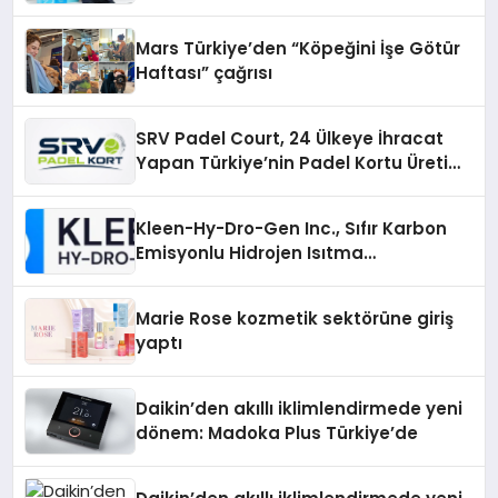
Mars Türkiye’den “Köpeğini İşe Götür
Haftası” çağrısı
SRV Padel Court, 24 Ülkeye İhracat
Yapan Türkiye’nin Padel Kortu Üretim
Gücü
Kleen-Hy-Dro-Gen Inc., Sıfır Karbon
Emisyonlu Hidrojen Isıtma
Teknolojisinde ISO ve TSSA
Düzenleyici Onaylarını Aldı
Marie Rose kozmetik sektörüne giriş
yaptı
Daikin’den akıllı iklimlendirmede yeni
dönem: Madoka Plus Türkiye’de