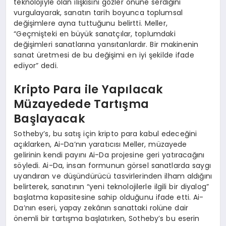
teknolojiyle olan ilişkisini gözler önüne serdiğini
vurgulayarak, sanatın tarih boyunca toplumsal
değişimlere ayna tuttuğunu belirtti. Meller,
“Geçmişteki en büyük sanatçılar, toplumdaki
değişimleri sanatlarına yansıtanlardır. Bir makinenin
sanat üretmesi de bu değişimi en iyi şekilde ifade
ediyor” dedi.
Kripto Para ile Yapılacak
Müzayedede Tartışma
Başlayacak
Sotheby’s, bu satış için kripto para kabul edeceğini
açıklarken, Ai-Da’nın yaratıcısı Meller, müzayede
gelirinin kendi payını Ai-Da projesine geri yatıracağını
söyledi. Ai-Da, insan formunun görsel sanatlarda saygı
uyandıran ve düşündürücü tasvirlerinden ilham aldığını
belirterek, sanatının “yeni teknolojilerle ilgili bir diyalog”
başlatma kapasitesine sahip olduğunu ifade etti. Ai-
Da’nın eseri, yapay zekânın sanattaki rolüne dair
önemli bir tartışma başlatırken, Sotheby’s bu eserin