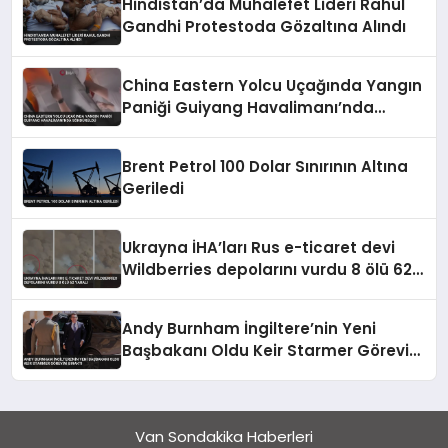
Hindistan’da Muhalefet Lideri Rahul
Gandhi Protestoda Gözaltına Alındı
China Eastern Yolcu Uçağında Yangın
Paniği Guiyang Havalimanı’nda
Söndürüldü
Brent Petrol 100 Dolar Sınırının Altına
Geriledi
Ukrayna İHA’ları Rus e-ticaret devi
Wildberries depolarını vurdu 8 ölü 62
yaralı
Andy Burnham İngiltere’nin Yeni
Başbakanı Oldu Keir Starmer Görevini
Bıraktı
Van Sondakika Haberleri