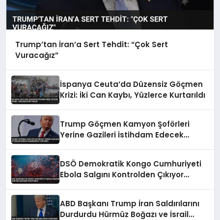
Trump’tan İran’a Sert Tehdit: “Çok Sert
Vuracağız”
İspanya Ceuta’da Düzensiz Göçmen
Krizi: İki Can Kaybı, Yüzlerce Kurtarıldı
Trump Göçmen Kamyon Şoförleri
Yerine Gazileri İstihdam Edecek
Düzenlemeyi Duyurdu
DSÖ Demokratik Kongo Cumhuriyeti
Ebola Salgını Kontrolden Çıkıyor
Uyarısı
ABD Başkanı Trump İran Saldırılarını
Durdurdu Hürmüz Boğazı ve İsrail