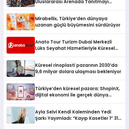
Uluslararası Arenada Tanıtmayı
Hedefliyor
Mirabellix, Türkiye’den dünyaya
uzanan güçlü büyümesini sürdürüyor
Anato Tour Turizm Dubai Merkezli
Lüks Seyahat Hizmetleriyle Küresel
Turizmde Öne Çıkıyor
Küresel rinoplasti pazarının 2030’da
9,6 milyar dolara ulaşması bekleniyor
Türkiye’den küresel pazara: ShopinX,
dijital ekonomi ile gerçek dünya
alışverişini bir araya getirmeyi
hedefliyor
Ayla Selvi Kendi Kaleminden Yedi
Şarkı Yayımladı: “Kayıp Kasetler 1” 31
Temmuz’da Çıktı