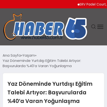
SRV Padel Court, 24 Ül
ANASAYFA
Ana Sayfa
Yaşam
Yaz Döneminde Yurtdışı Eğitim Talebi Artıyor:
YAŞAM
Başvurularda %40’a Varan Yoğunlaşma
TEKNOLOJI
Yaz Döneminde Yurtdışı Eğitim
Talebi Artıyor: Başvurularda
%40’a Varan Yoğunlaşma