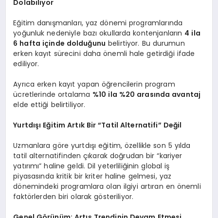
Dolabiliyor
Eğitim danışmanları, yaz dönemi programlarında
yoğunluk nedeniyle bazı okullarda kontenjanların
4 ila
6 hafta içinde dolduğunu
belirtiyor. Bu durumun
erken kayıt sürecini daha önemli hale getirdiği ifade
ediliyor.
Ayrıca erken kayıt yapan öğrencilerin program
ücretlerinde ortalama
%10 ila %20 arasında avantaj
elde ettiği belirtiliyor.
Yurtdışı Eğitim Artık Bir “Tatil Alternatifi” Değil
Uzmanlara göre yurtdışı eğitim, özellikle son 5 yılda
tatil alternatifinden çıkarak doğrudan bir “kariyer
yatırımı” haline geldi. Dil yeterliliğinin global iş
piyasasında kritik bir kriter haline gelmesi, yaz
dönemindeki programlara olan ilgiyi artıran en önemli
faktörlerden biri olarak gösteriliyor.
Genel Görünüm: Artış Trendinin Devam Etmesi