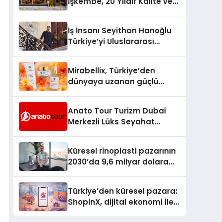
İşkembe, 20 Yıldır Kalite ve
Lezzetin Değişmeyen Adresi
İş İnsanı Seyithan Hanoğlu
Türkiye’yi Uluslararası
Arenada Tanıtmayı
Hedefliyor
Mirabellix, Türkiye’den
dünyaya uzanan güçlü
büyümesini sürdürüyor
Anato Tour Turizm Dubai
Merkezli Lüks Seyahat
Hizmetleriyle Küresel
Turizmde Öne Çıkıyor
Küresel rinoplasti pazarının
2030’da 9,6 milyar dolara
ulaşması bekleniyor
Türkiye’den küresel pazara:
ShopinX, dijital ekonomi ile
gerçek dünya alışverişini bir