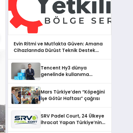
Evin Ritmi ve Mutfakta Güven: Amana
Cihazlarında Dürüst Teknik Destek
Deneyimi
Tencent Hy3 dünya
genelinde kullanıma
sunuldu
Mars Türkiye’den “Köpeğini
İşe Götür Haftası” çağrısı
SRV Padel Court, 24 Ülkeye
İhracat Yapan Türkiye’nin
Padel Kortu Üretim Gücü