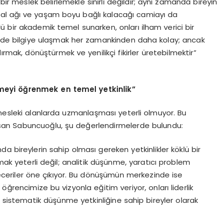
bir meslek belirlemekle sınırlı değildir; aynı zamanda bireyin
yal ağı ve yaşam boyu bağlı kalacağı camiayı da
çlü bir akademik temel sunarken, onları ilham verici bir
zde bilgiye ulaşmak her zamankinden daha kolay; ancak
ırmak, dönüştürmek ve yenilikçi fikirler üretebilmektir”
meyi öğrenmek en temel yetkinlik”
 mesleki alanlarda uzmanlaşması yeterli olmuyor. Bu
hsan Sabuncuoğlu, şu değerlendirmelerde bulundu:
a bireylerin sahip olması gereken yetkinlikler köklü bir
lmak yeterli değil; analitik düşünme, yaratıcı problem
i beceriler öne çıkıyor. Bu dönüşümün merkezinde ise
öğrencimize bu vizyonla eğitim veriyor, onları liderlik
e sistematik düşünme yetkinliğine sahip bireyler olarak