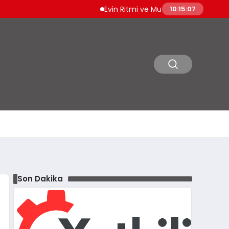
Evin Ritmi ve Mutfakta Güven: Amana Cihazla
10:15:09
Son Dakika