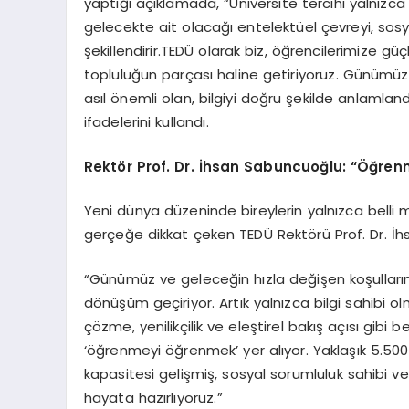
yaptığı açıklamada, “Üniversite tercihi yalnızca 
gelecekte ait olacağı entelektüel çevreyi, sos
şekillendirir.TEDÜ olarak biz, öğrencilerimize gü
topluluğun parçası haline getiriyoruz. Günümü
asıl önemli olan, bilgiyi doğru şekilde anlamland
ifadelerini kullandı.
Rektör Prof. Dr. İhsan Sabuncuoğlu: “Öğren
Yeni dünya düzeninde bireylerin yalnızca belli
gerçeğe dikkat çeken TEDÜ Rektörü Prof. Dr. İ
“Günümüz ve geleceğin hızla değişen koşullarınd
dönüşüm geçiriyor. Artık yalnızca bilgi sahibi o
çözme, yenilikçilik ve eleştirel bakış açısı gib
‘öğrenmeyi öğrenmek’ yer alıyor. Yaklaşık 5.500 
kapasitesi gelişmiş, sosyal sorumluluk sahibi v
hayata hazırlıyoruz.”