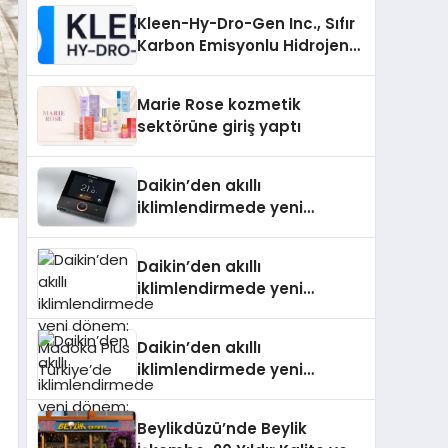
Kleen-Hy-Dro-Gen Inc., Sıfır
Karbon Emisyonlu Hidrojen
Isıtma Teknolojisinde ISO ve
TSSA Düzenleyici Onaylarını
Marie Rose kozmetik
Aldı
sektörüne giriş yaptı
Daikin’den akıllı
iklimlendirmede yeni
dönem: Madoka Plus
Türkiye’de
Daikin’den akıllı
iklimlendirmede yeni
dönem: Madoka Plus
Türkiye’de
Daikin’den akıllı
iklimlendirmede yeni
dönem: Madoka Plus
Türkiye’de
Beylikdüzü’nde Beylik