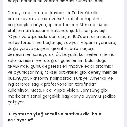
doğru hareketleri yapma olanağı sunmak” dedi.
Deneyimsel internet kavramını Türkiye’de ilk
benimseyen ve metaverse/spatial computing
projeleriyle dünya çapında tanınan Mehmet Acar,
platformun kapsamı hakkında şu bilgileri paylaştı:
“Oyun ve egzersizlerden oluşan 100’den fazla içerik,
nefes terapisi ve başlangıç seviyesi yoganın yanı sıra,
doğa yürüyüşü, şehir gezintisi, balon uçuşu
deneyimleri sunuyoruz. Üç boyutlu konserler, sinema
salonu, resim ve fotoğraf galerilerinin bulunduğu
XRVERY’de, günlük egzersizleri motive edici ortamlar
ve oyunlaştırılmış fiziksel aktiviteler gibi deneyimler de
bulunuyor. Platform, halihazırda Türkiye, Amerika ve
İngiltere’de sağlık profesyonelleri tarafından
kullanılıyor. Meta, Pico, Apple Vision, Samsung gibi
markaların sanal gerçeklik başlıklarıyla uyumlu şekilde
çalışıyor.”
“
Fizyoterapiyi eğlenceli ve motive edici hale
getiriyoruz”