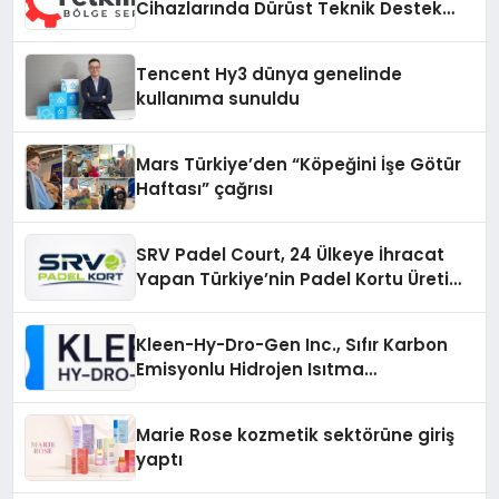
Cihazlarında Dürüst Teknik Destek
Deneyimi
Tencent Hy3 dünya genelinde
kullanıma sunuldu
Mars Türkiye’den “Köpeğini İşe Götür
Haftası” çağrısı
SRV Padel Court, 24 Ülkeye İhracat
Yapan Türkiye’nin Padel Kortu Üretim
Gücü
Kleen-Hy-Dro-Gen Inc., Sıfır Karbon
Emisyonlu Hidrojen Isıtma
Teknolojisinde ISO ve TSSA
Düzenleyici Onaylarını Aldı
Marie Rose kozmetik sektörüne giriş
yaptı