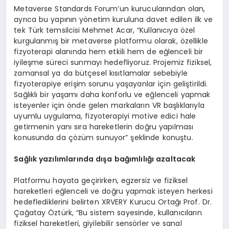
Metaverse Standards Forum’un kurucularından olan,
ayrıca bu yapının yönetim kuruluna davet edilen ilk ve
tek Türk temsilcisi Mehmet Acar, “Kullanıcıya özel
kurgulanmış bir metaverse platformu olarak, özellikle
fizyoterapi alanında hem etkili hem de eğlenceli bir
iyileşme süreci sunmayı hedefliyoruz. Projemiz fiziksel,
zamansal ya da bütçesel kısıtlamalar sebebiyle
fizyoterapiye erişim sorunu yaşayanlar için geliştirildi.
Sağlıklı bir yaşamı daha konforlu ve eğlenceli yapmak
isteyenler için önde gelen markaların VR başlıklarıyla
uyumlu uygulama, fizyoterapiyi motive edici hale
getirmenin yanı sıra hareketlerin doğru yapılması
konusunda da çözüm sunuyor” şeklinde konuştu.
Sağlık yazılımlarında dışa bağımlılığı azaltacak
Platformu hayata geçirirken, egzersiz ve fiziksel
hareketleri eğlenceli ve doğru yapmak isteyen herkesi
hedeflediklerini belirten XRVERY Kurucu Ortağı Prof. Dr.
Çağatay Öztürk, “Bu sistem sayesinde, kullanıcıların
fiziksel hareketleri, giyilebilir sensörler ve sanal