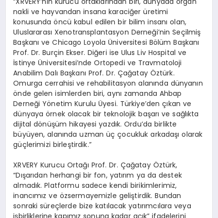
“XRVERY’nin kurucu ortaklarından biri, dünyada organ
nakli ve hayvandan insana karaciğer üretimi
konusunda öncü kabul edilen bir bilim insanı olan,
Uluslararası Xenotransplantasyon Derneği’nin Seçilmiş
Başkanı ve Chicago Loyola Üniversitesi Bölüm Başkanı
Prof. Dr. Burçin Ekser. Diğeri ise Ulus Liv Hospital ve
İstinye Üniversitesi’nde Ortopedi ve Travmatoloji
Anabilim Dalı Başkanı Prof. Dr. Çağatay Öztürk.
Omurga cerrahisi ve rehabilitasyon alanında dünyanın
önde gelen isimlerden biri, aynı zamanda Ahbap
Derneği Yönetim Kurulu Üyesi. Türkiye’den çıkan ve
dünyaya örnek olacak bir teknolojik başarı ve sağlıkta
dijital dönüşüm hikayesi yazdık. Ordu’da birlikte
büyüyen, alanında uzman üç çocukluk arkadaşı olarak
güçlerimizi birleştirdik.”
XRVERY Kurucu Ortağı Prof. Dr. Çağatay Öztürk,
“Dışarıdan herhangi bir fon, yatırım ya da destek
almadık. Platformu sadece kendi birikimlerimiz,
inancımız ve özsermayemizle geliştirdik. Bundan
sonraki süreçlerde bize katılacak yatırımcılara veya
işbirliklerine kapımız sonuna kadar açık” ifadelerini