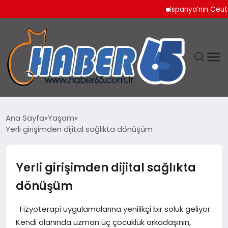
İspanya’nın Ceuta Sınır
ANASAYFA
Ana Sayfa
Yaşam
Yerli girişimden dijital sağlıkta dönüşüm
YAŞAM
TEKNOLOJI
Yerli girişimden dijital sağlıkta
dönüşüm
Fizyoterapi uygulamalarına yenilikçi bir soluk geliyor.
Kendi alanında uzman üç çocukluk arkadaşının,