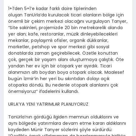
1+1’den 5+1’e kadar farklı daire tiplerinden
oluşan TanUrla’da kurulacak ticari alanların bölge için
önemli bir çekim merkezi olacağını vurgulayan Tanyer,
“Site sakinleri, projemizde 20 bin metrekarelik alanda
yer alan; kafe, restoranlar, müzik dinleyebilecekleri
mekanlar, paylaşımlı ofisler, organik dükkanlar,
marketler, petshop ve spor merkezi gibi sosyal
donatılarda zaman geçirebilecek. Özetle konuttan
çok, gerçek bir yaşam alanı oluşturmaya çalıştık. Öte
yandan her ev için bir otopark yer ayırdık. Ticari
alanımızın altı boydan boya otopark olacak. Maalesef
bugün İzmir’in her yeri bu sıkıntıdan dolayı açık
otoparka döndü. Bu nedenle otopark alanlarını çok
önemsiyoruz” ifadelerini kullandı.
URLA’YA YENİ YATIRIMLAR PLANLIYORUZ
TanUrla’nın gördüğü ilgiden memnun olduklarını ve
aynı bölgede yatırımlara devam etme kararı aldıklarını
kaydeden Münir Tanyer sözlerini şöyle sürdürdü:
“Özellikle örnek villalarımızın da hazırlanmasıyla birlikte