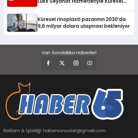
Lüks Seyahat Hizmetleriyle Küresel
Turizmde Öne Çıkıyor
Küresel rinoplasti pazarının 2030’da
9,6 milyar dolara ulaşması bekleniyor
Van Sondakika Haberleri
Reklam & İşbirliği:
habersonuclari@gmail.com