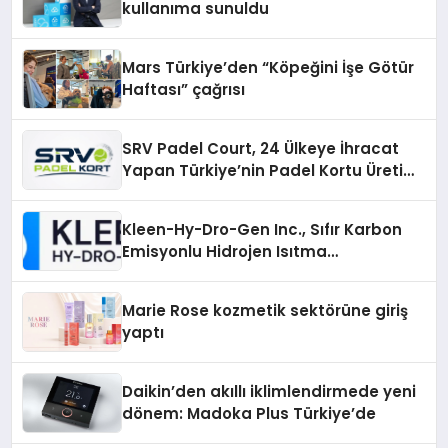
kullanıma sunuldu
Mars Türkiye’den “Köpeğini İşe Götür
Haftası” çağrısı
SRV Padel Court, 24 Ülkeye İhracat
Yapan Türkiye’nin Padel Kortu Üretim
Gücü
Kleen-Hy-Dro-Gen Inc., Sıfır Karbon
Emisyonlu Hidrojen Isıtma
Teknolojisinde ISO ve TSSA
Düzenleyici Onaylarını Aldı
Marie Rose kozmetik sektörüne giriş
yaptı
Daikin’den akıllı iklimlendirmede yeni
dönem: Madoka Plus Türkiye’de