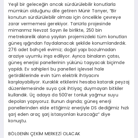
Yeşil bir geleceğin ancak sürdürülebilir konutlarla
mümkün olduğunu dile getiren Münir Tanyer, “Bir
konutun sürdürülebilir olması için öncelikle çevreye
zarar vermemesi gerekiyor. TanUrla projesinde
mimarımız Nevzat Sayın ile birlikte, 250 bin
metrekarelik alana yayılan projemizdeki tüm konutları
güneş ışığından faydalanacak şekilde konumlandırdık.
276 adet bahçeli evimiz; doğal yapı bozulmadan
araziye uyumlu inşa ediliyor. Ayrıca binaların çatısı,
güneş enerjisi panellerinin yükünü taşıyacak biçimde
yapıldı. Ev sahipleri bu panelleri işlevsel hale
getirdiklerinde evin tüm elektrik ihtiyacını
karşılayabiliyor. Kuraklık etkilerini hesaba katarak peyzaj
düzenlemesinde suya çok ihtiyaç duymayan bitkiler
kullandık. Üç adaya da 500’er tonluk yağmur suyu
depoları yapıyoruz. Bunun dışında; güneş enerji
panellerinden elde ettiğimiz enerjiyle DS dediğimiz hızlı
şarj eden araç şarj istasyonları kuracağız” diye
konuştu.
BÖLGENİN ÇEKİM MERKEZİ OLACAK