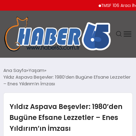
TMSF 106 Aracı İhaleyl
ANASAYFA
Ana Sayfa
Yaşam
Yıldız Aspava Beşevler: 1980’den Bugüne Efsane Lezzetler
YAŞAM
– Enes Yıldırım’ın İmzası
TEKNOLOJI
Yıldız Aspava Beşevler: 1980’den
Bugüne Efsane Lezzetler – Enes
Yıldırım’ın İmzası