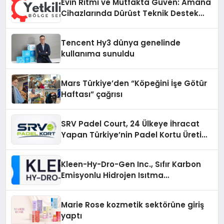
Evin Ritmi ve Mutfakta Güven: Amana
Cihazlarında Dürüst Teknik Destek
Deneyimi
Tencent Hy3 dünya genelinde
kullanıma sunuldu
Mars Türkiye’den “Köpeğini İşe Götür
Haftası” çağrısı
SRV Padel Court, 24 Ülkeye İhracat
Yapan Türkiye’nin Padel Kortu Üretim
Gücü
Kleen-Hy-Dro-Gen Inc., Sıfır Karbon
Emisyonlu Hidrojen Isıtma
Teknolojisinde ISO ve TSSA
Düzenleyici Onaylarını Aldı
Marie Rose kozmetik sektörüne giriş
yaptı