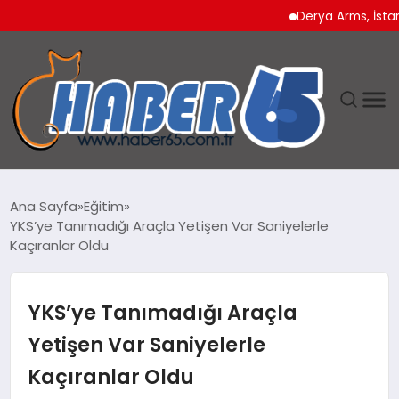
Derya Arms, İstanbul P
ANASAYFA
Ana Sayfa
Eğitim
YKS’ye Tanımadığı Araçla Yetişen Var Saniyelerle
YAŞAM
Kaçıranlar Oldu
TEKNOLOJI
YKS’ye Tanımadığı Araçla
Yetişen Var Saniyelerle
Kaçıranlar Oldu