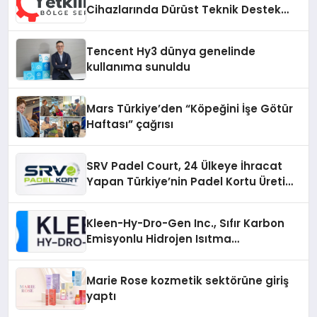
Cihazlarında Dürüst Teknik Destek
Deneyimi
Tencent Hy3 dünya genelinde
kullanıma sunuldu
Mars Türkiye’den “Köpeğini İşe Götür
Haftası” çağrısı
SRV Padel Court, 24 Ülkeye İhracat
Yapan Türkiye’nin Padel Kortu Üretim
Gücü
Kleen-Hy-Dro-Gen Inc., Sıfır Karbon
Emisyonlu Hidrojen Isıtma
Teknolojisinde ISO ve TSSA
Düzenleyici Onaylarını Aldı
Marie Rose kozmetik sektörüne giriş
yaptı