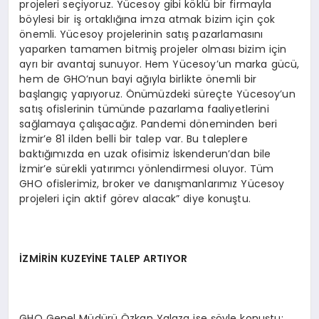
projeleri seçiyoruz. Yücesoy gibi köklü bir firmayla
böylesi bir iş ortaklığına imza atmak bizim için çok
önemli. Yücesoy projelerinin satış pazarlamasını
yaparken tamamen bitmiş projeler olması bizim için
ayrı bir avantaj sunuyor. Hem Yücesoy’un marka gücü,
hem de GHO’nun bayi ağıyla birlikte önemli bir
başlangıç yapıyoruz. Önümüzdeki süreçte Yücesoy’un
satış ofislerinin tümünde pazarlama faaliyetlerini
sağlamaya çalışacağız. Pandemi döneminden beri
İzmir’e 81 ilden belli bir talep var. Bu taleplere
baktığımızda en uzak ofisimiz İskenderun’dan bile
İzmir’e sürekli yatırımcı yönlendirmesi oluyor. Tüm
GHO ofislerimiz, broker ve danışmanlarımız Yücesoy
projeleri için aktif görev alacak” diye konuştu.
İZMİRİN KUZEYİNE TALEP ARTIYOR
GHO Genel Müdürü Özkan Yalaza ise şöyle konuştu: