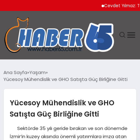
Cevdet Yılmaz: Türkiye’
ANASAYFA
Ana Sayfa
Yaşam
Yücesoy Mühendislik ve GHO Satışta Güç Birliğine Gitti
YAŞAM
TEKNOLOJI
Yücesoy Mühendislik ve GHO
Satışta Güç Birliğine Gitti
Sektörde 35 yılı geride bırakan ve son dönemde
İzmir’in kuzey aksında önemli yatırımlara imza atan