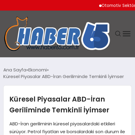
Otomotiv Sektörü Temm
ANASAYFA
Ana Sayfa
Ekonomi
Küresel Piyasalar ABD-İran Geriliminde Temkinli İyimser
YAŞAM
TEKNOLOJI
Küresel Piyasalar ABD-İran
Geriliminde Temkinli İyimser
ABD-İran geriliminin küresel piyasalardaki etkileri
sürüyor. Petrol fiyatları ve borsalardaki son durum ile