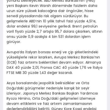
yönünü belirleyecek. ABD Merkez Bankası’nın (Fed)
yeni Başkanı Kevin Warsh döneminde faizlerin daha
uzun süre yüksek kalacağına dair öngörüler, hisse
senedi piyasalarında risk algısını sürdürüyor. Bu
gelişmelerle ABD’nin 10 yıllık tahvil faizi yüzde 4,51’e,
dolar endeksi 99,1 seviyesine geriledi. Brent petrolün
varil fiyatı yüzde 2,7 artışla 95,7 dolara çıkarken, altının
onsu yüzde 0,9 azalışla 4 bin 531 dolardan işlem
görüyor.
Avrupa’da İtalyan borsası enerji ve çip şirketlerindeki
yükselişlerle rekor kırarken, Avrupa Merkez Bankası’nın
(ECB) faiz artırımı beklentileri devam ediyor. Almanya
DAX 40 yüzde 2,01, Fransa CAC 40 yüzde 1,76 ve İtalya
FTSE MIB 30 yüzde 1,43 değer kazandı.
Asya borsalarında jeopolitik belirsizlikler ve Orta
Doğu’daki görüşmeler nedeniyle karışık bir seyir
izleniyor. Japonya Merkez Bankası Başkan Yardımcısı
Ryozo Himino, Orta Doğu’daki gelişmeleri izlemeye
devam ettiklerini ve faiz artırım zamanlamasının
değerlendirildiğini belirtti. Güney Kore Kospi endeksi