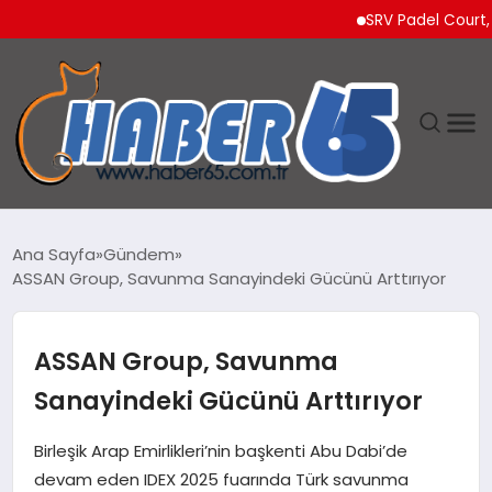
SRV Padel Court, 24 Ül
ANASAYFA
Ana Sayfa
Gündem
ASSAN Group, Savunma Sanayindeki Gücünü Arttırıyor
YAŞAM
TEKNOLOJI
ASSAN Group, Savunma
Sanayindeki Gücünü Arttırıyor
Birleşik Arap Emirlikleri’nin başkenti Abu Dabi’de
devam eden IDEX 2025 fuarında Türk savunma