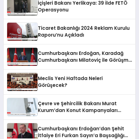
İçişleri Bakanı Yerlikaya: 39 İlde FETÖ
Operasyonu
Ticaret Bakanlığı 2024 Reklam Kurulu
Raporu’nu Açıkladı
Cumhurbaşkanı Erdoğan, Karadağ
Cumhurbaşkanı Milatoviç ile Görüşme
ve Ortak Basın Toplantısı
Gerçekleştirdi
Meclis Yeni Haftada Neleri
Görüşecek?
Çevre ve Şehircilik Bakanı Murat
Kurum’dan Konut Kampanyaları
Açıklaması
Cumhurbaşkanı Erdoğan’dan Şehit
İtfaiye Eri Furkan Sayın’a Başsağlığı