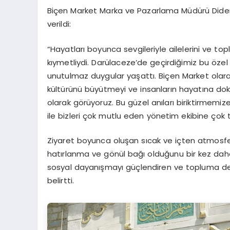
Biçen Market
Marka ve Pazarlama Müdürü Did
verildi:
“Hayatları boyunca sevgileriyle ailelerini ve t
kıymetliydi. Darülaceze’de geçirdiğimiz bu öz
unutulmaz duygular yaşattı. Biçen Market olar
kültürünü büyütmeyi ve insanların hayatına dok
olarak görüyoruz.
Bu güzel anıları biriktirmemize
ile bizleri çok mutlu eden yönetim ekibine çok t
Ziyaret boyunca oluşan sıcak ve içten atmosfer
hatırlanma ve gönül bağı olduğunu bir kez d
sosyal dayanışmayı güçlendiren ve topluma d
belirtti.