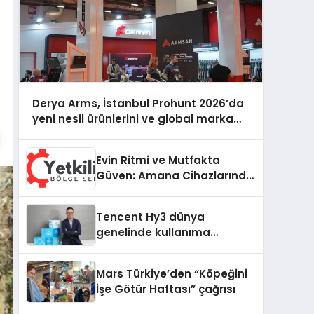
Derya Arms, İstanbul Prohunt 2026’da
yeni nesil ürünlerini ve global marka
vizyonunu sergiledi
Evin Ritmi ve Mutfakta
Güven: Amana Cihazlarında
Dürüst Teknik Destek
Deneyimi
Tencent Hy3 dünya
genelinde kullanıma
sunuldu
Mars Türkiye’den “Köpeğini
İşe Götür Haftası” çağrısı