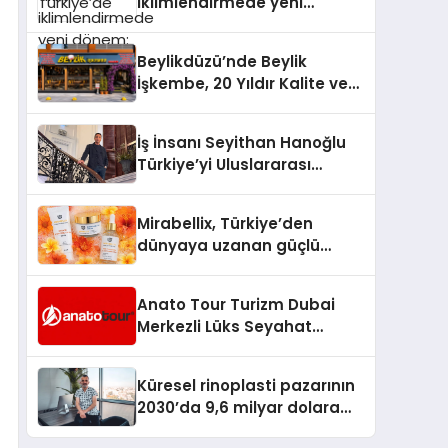
iklimlendirmede yeni
dönem: Madoka Plus
Türkiye’de
Beylikdüzü’nde Beylik
İşkembe, 20 Yıldır Kalite ve
Lezzetin Değişmeyen Adresi
İş İnsanı Seyithan Hanoğlu
Türkiye’yi Uluslararası
Arenada Tanıtmayı
Hedefliyor
Mirabellix, Türkiye’den
dünyaya uzanan güçlü
büyümesini sürdürüyor
Anato Tour Turizm Dubai
Merkezli Lüks Seyahat
Hizmetleriyle Küresel
Turizmde Öne Çıkıyor
Küresel rinoplasti pazarının
2030’da 9,6 milyar dolara
ulaşması bekleniyor