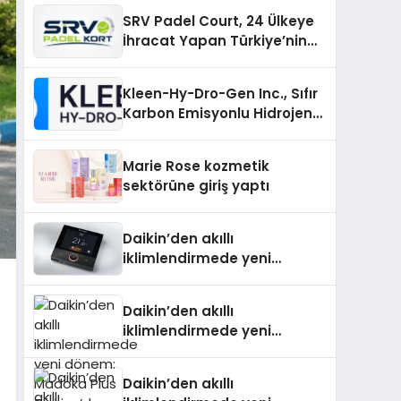
SRV Padel Court, 24 Ülkeye
İhracat Yapan Türkiye’nin
Padel Kortu Üretim Gücü
Kleen-Hy-Dro-Gen Inc., Sıfır
Karbon Emisyonlu Hidrojen
Isıtma Teknolojisinde ISO ve
TSSA Düzenleyici Onaylarını
Marie Rose kozmetik
Aldı
sektörüne giriş yaptı
Daikin’den akıllı
iklimlendirmede yeni
dönem: Madoka Plus
Türkiye’de
Daikin’den akıllı
iklimlendirmede yeni
dönem: Madoka Plus
Türkiye’de
Daikin’den akıllı