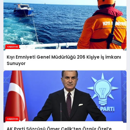
Kıyı Emniyeti Genel Müdürlüğü 206 Kişiye İş İmkanı
Sunuyor
AK Parti Sözcüsü Ömer Çelik’ten Özgür Özel’e