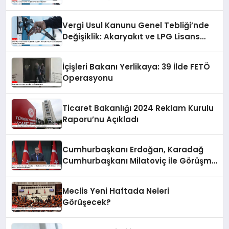
Vergi Usul Kanunu Genel Tebliği’nde
Değişiklik: Akaryakıt ve LPG Lisans
Sahiplerine Teminat Zorunluluğu
İçişleri Bakanı Yerlikaya: 39 İlde FETÖ
Operasyonu
Ticaret Bakanlığı 2024 Reklam Kurulu
Raporu’nu Açıkladı
Cumhurbaşkanı Erdoğan, Karadağ
Cumhurbaşkanı Milatoviç ile Görüşme
ve Ortak Basın Toplantısı
Gerçekleştirdi
Meclis Yeni Haftada Neleri
Görüşecek?