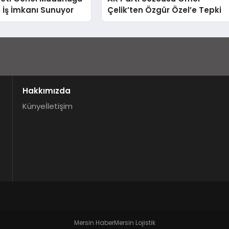
e İş İmkanı Sunuyor
Çelik’ten Özgür Özel’e Tepki
Hakkımızda
Künye
İletişim
Mersin Haber
Mersin Lojistik