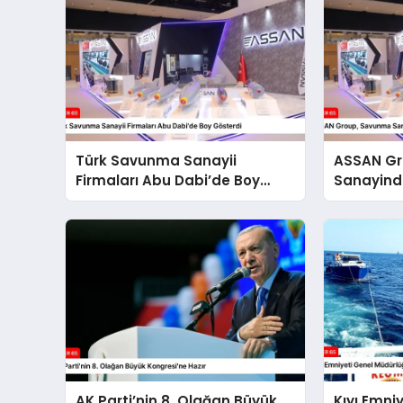
Türk Savunma Sanayii
ASSAN G
Firmaları Abu Dabi’de Boy
Sanayinde
Gösterdi
AK Parti’nin 8. Olağan Büyük
Kıyı Emni