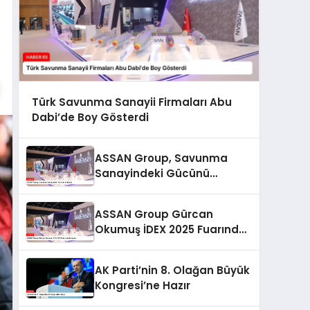
Türk Savunma Sanayii Firmaları Abu
Dabi’de Boy Gösterdi
ASSAN Group, Savunma
Sanayindeki Gücünü
Arttırıyor
ASSAN Group Gürcan
Okumuş İDEX 2025 Fuarında
Konuştu
AK Parti’nin 8. Olağan Büyük
Kongresi’ne Hazır