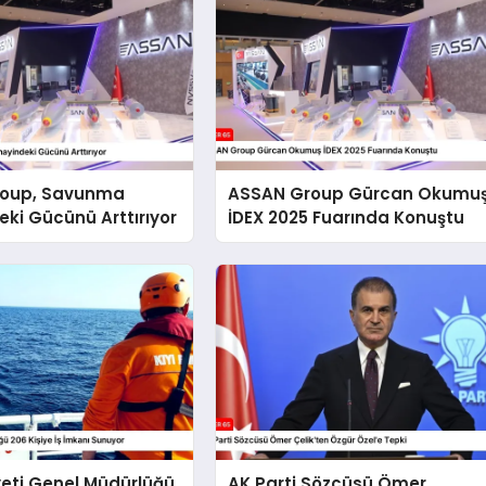
roup, Savunma
ASSAN Group Gürcan Okumu
ki Gücünü Arttırıyor
İDEX 2025 Fuarında Konuştu
yeti Genel Müdürlüğü
AK Parti Sözcüsü Ömer