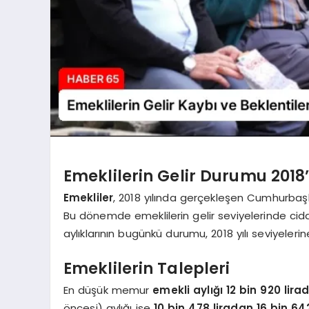
Emeklilerin Gelir Durumu 201
Emekliler
, 2018 yılında gerçekleşen Cumhurbaşk
Bu dönemde emeklilerin gelir seviyelerinde cid
aylıklarının bugünkü durumu, 2018 yılı seviyelerin
Emeklilerin Talepleri
En düşük memur
emekli aylığı
12 bin 920 lira
öncesi) aylığı ise
10 bin 478 liradan 16 bin 64