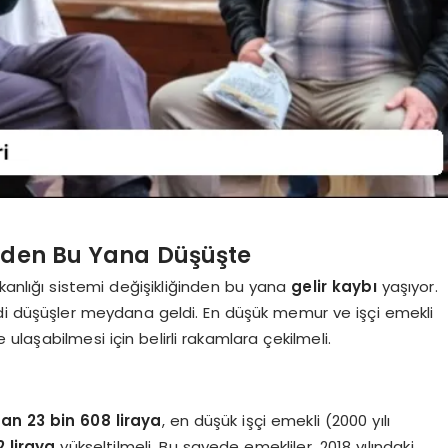
8’den Bu Yana Düşüşte
anlığı sistemi değişikliğinden bu yana
gelir kaybı
yaşıyor.
di düşüşler meydana geldi. En düşük memur ve işçi emekli
e ulaşabilmesi için belirli rakamlara çekilmeli.
dan 23 bin 608 liraya
, en düşük işçi emekli (2000 yılı
2 liraya
yükseltilmeli. Bu sayede emekliler, 2018 yılındaki