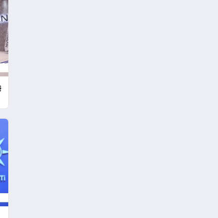
Mesajı
ş