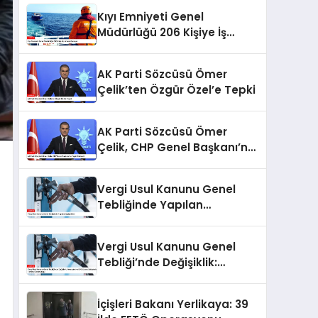
Kıyı Emniyeti Genel
Müdürlüğü 206 Kişiye İş
İmkanı Sunuyor
AK Parti Sözcüsü Ömer
Çelik’ten Özgür Özel’e Tepki
AK Parti Sözcüsü Ömer
Çelik, CHP Genel Başkanı’na
Tepki Gösterdi
Vergi Usul Kanunu Genel
Tebliğinde Yapılan
Değişiklikler
Vergi Usul Kanunu Genel
Tebliği’nde Değişiklik:
Akaryakıt ve LPG Lisans
Sahiplerine Teminat
İçişleri Bakanı Yerlikaya: 39
Zorunluluğu