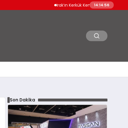
Irak’ın Kerkük Kentinde 12 Bin Ruhsatsız Silah
14:14:57
Son Dakika