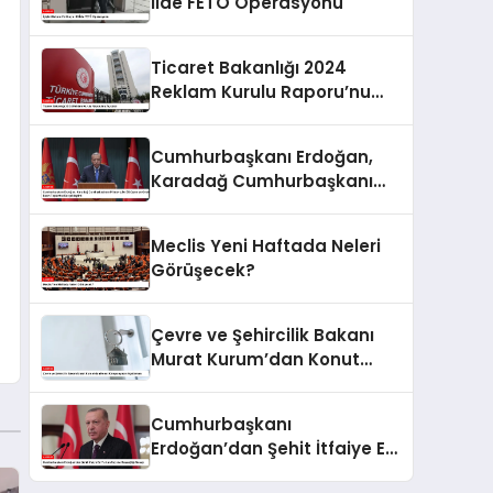
İlde FETÖ Operasyonu
Ticaret Bakanlığı 2024
Reklam Kurulu Raporu’nu
Açıkladı
Cumhurbaşkanı Erdoğan,
Karadağ Cumhurbaşkanı
Milatoviç ile Görüşme ve
Ortak Basın Toplantısı
Meclis Yeni Haftada Neleri
Gerçekleştirdi
Görüşecek?
Çevre ve Şehircilik Bakanı
Murat Kurum’dan Konut
Kampanyaları Açıklaması
Cumhurbaşkanı
Erdoğan’dan Şehit İtfaiye Eri
Furkan Sayın’a Başsağlığı