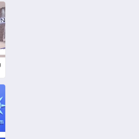
Mesajı
ş