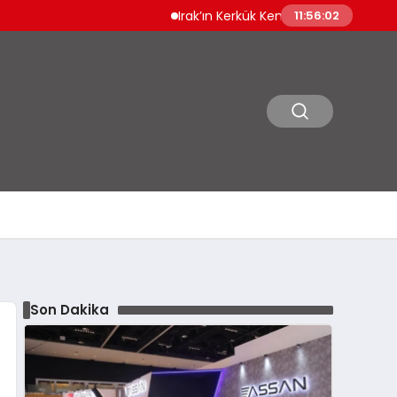
Irak’ın Kerkük Kentinde 12 Bin Ruhsatsız Silah
11:56:03
Son Dakika