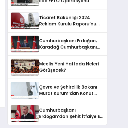
İlde FETÖ Operasyonu
Ticaret Bakanlığı 2024
Reklam Kurulu Raporu’nu
Açıkladı
Cumhurbaşkanı Erdoğan,
Karadağ Cumhurbaşkanı
Milatoviç ile Görüşme ve
Ortak Basın Toplantısı
Meclis Yeni Haftada Neleri
Gerçekleştirdi
Görüşecek?
Çevre ve Şehircilik Bakanı
Murat Kurum’dan Konut
Kampanyaları Açıklaması
Cumhurbaşkanı
Erdoğan’dan Şehit İtfaiye Eri
Furkan Sayın’a Başsağlığı