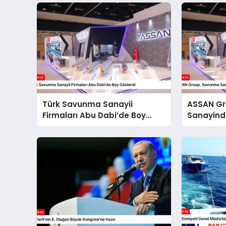
Türk Savunma Sanayii
ASSAN G
Firmaları Abu Dabi’de Boy
Sanayinde
Gösterdi