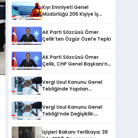
Kıyı Emniyeti Genel
Müdürlüğü 206 Kişiye İş
İmkanı Sunuyor
AK Parti Sözcüsü Ömer
Çelik’ten Özgür Özel’e Tepki
AK Parti Sözcüsü Ömer
Çelik, CHP Genel Başkanı’na
Tepki Gösterdi
Vergi Usul Kanunu Genel
Tebliğinde Yapılan
Değişiklikler
Vergi Usul Kanunu Genel
Tebliği’nde Değişiklik:
Akaryakıt ve LPG Lisans
Sahiplerine Teminat
İçişleri Bakanı Yerlikaya: 39
Zorunluluğu