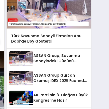
Türk Savunma Sanayii Firmaları Abu
Dabi’de Boy Gösterdi
ASSAN Group, Savunma
Sanayindeki Gücünü
Arttırıyor
ASSAN Group Gürcan
Okumuş İDEX 2025 Fuarında
Konuştu
AK Parti’nin 8. Olağan Büyük
Kongresi’ne Hazır