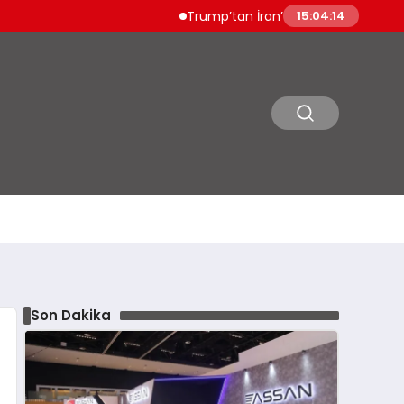
Trump’tan İran’a Sert Tehdit: “Çok Sert V
15:04:15
Son Dakika