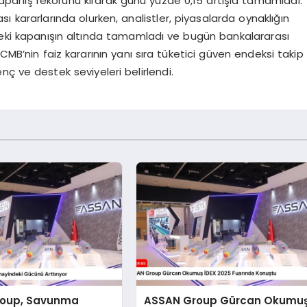
kapanış rekorunu kırarak günü yüzde 0,15 artışla tamamladı.
sı kararlarında olurken, analistler, piyasalarda oynaklığın
nceki kapanışın altında tamamladı ve bugün bankalararası
CMB’nin faiz kararının yanı sıra tüketici güven endeksi takip
nç ve destek seviyeleri belirlendi.
roup, Savunma
ASSAN Group Gürcan Okumu