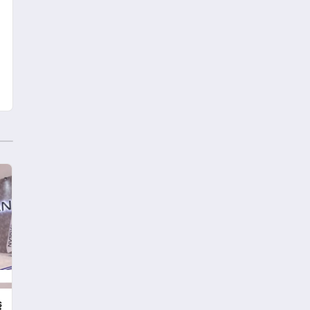
Mesajı
ş