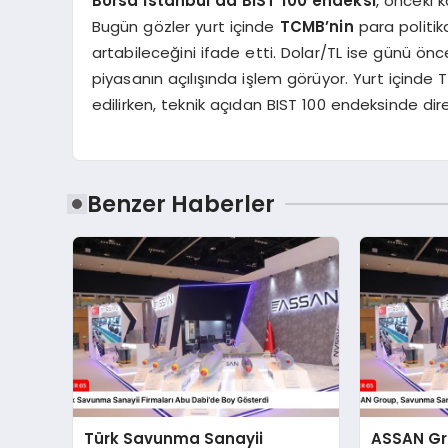
Borsa İstanbul’da BIST 100 endeksi
, önceki 
Bugün gözler yurt içinde
TCMB’nin
para politika
artabileceğini ifade etti. Dolar/TL ise günü ö
piyasanın açılışında işlem görüyor. Yurt içinde T
edilirken, teknik açıdan BIST 100 endeksinde dire
Benzer Haberler
Türk Savunma Sanayii
ASSAN G