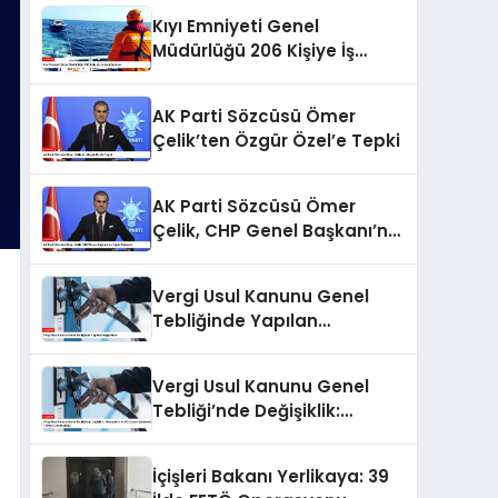
Kıyı Emniyeti Genel
Müdürlüğü 206 Kişiye İş
İmkanı Sunuyor
AK Parti Sözcüsü Ömer
Çelik’ten Özgür Özel’e Tepki
AK Parti Sözcüsü Ömer
Çelik, CHP Genel Başkanı’na
Tepki Gösterdi
Vergi Usul Kanunu Genel
Tebliğinde Yapılan
Değişiklikler
Vergi Usul Kanunu Genel
Tebliği’nde Değişiklik:
Akaryakıt ve LPG Lisans
Sahiplerine Teminat
İçişleri Bakanı Yerlikaya: 39
Zorunluluğu