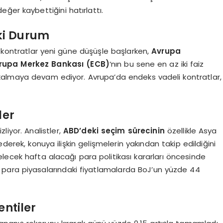
ğer kaybettiğini hatırlattı.
ki Durum
 kontratlar yeni güne düşüşle başlarken,
Avrupa
rupa Merkez Bankası (ECB)
‘nın bu sene en az iki faiz
lü kalmaya devam ediyor. Avrupa’da endeks vadeli kontratlar,
ler
zliyor. Analistler,
ABD’deki seçim sürecinin
özellikle Asya
e ederek, konuya ilişkin gelişmelerin yakından takip edildiğini
lecek hafta alacağı para politikası kararları öncesinde
para piyasalarındaki fiyatlamalarda BoJ’un yüzde 44
entiler