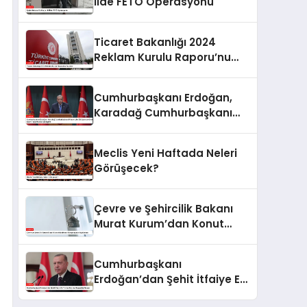
İlde FETÖ Operasyonu
Ticaret Bakanlığı 2024
Reklam Kurulu Raporu’nu
Açıkladı
Cumhurbaşkanı Erdoğan,
Karadağ Cumhurbaşkanı
Milatoviç ile Görüşme ve
Ortak Basın Toplantısı
Meclis Yeni Haftada Neleri
Gerçekleştirdi
Görüşecek?
Çevre ve Şehircilik Bakanı
Murat Kurum’dan Konut
Kampanyaları Açıklaması
Cumhurbaşkanı
Erdoğan’dan Şehit İtfaiye Eri
Furkan Sayın’a Başsağlığı