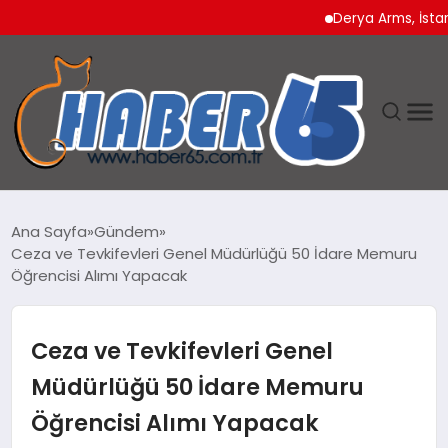
Derya Arms, İstanbul P
ANASAYFA
Ana Sayfa
Gündem
Ceza ve Tevkifevleri Genel Müdürlüğü 50 İdare Memuru
YAŞAM
Öğrencisi Alımı Yapacak
TEKNOLOJI
Ceza ve Tevkifevleri Genel
Müdürlüğü 50 İdare Memuru
Öğrencisi Alımı Yapacak