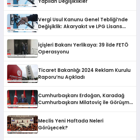
Yapılan Değişiklikler
Vergi Usul Kanunu Genel Tebliği’nde
Değişiklik: Akaryakıt ve LPG Lisans
Sahiplerine Teminat Zorunluluğu
İçişleri Bakanı Yerlikaya: 39 İlde FETÖ
Operasyonu
Ticaret Bakanlığı 2024 Reklam Kurulu
Raporu’nu Açıkladı
Cumhurbaşkanı Erdoğan, Karadağ
Cumhurbaşkanı Milatoviç ile Görüşme
ve Ortak Basın Toplantısı
Gerçekleştirdi
Meclis Yeni Haftada Neleri
Görüşecek?