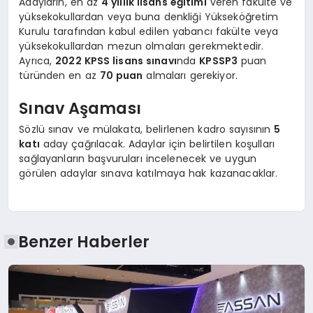
Adayların, en az
4 yıllık lisans eğitimi
veren fakülte ve
yüksekokullardan veya buna denkliği Yükseköğretim
Kurulu tarafından kabul edilen yabancı fakülte veya
yüksekokullardan mezun olmaları gerekmektedir.
Ayrıca,
2022 KPSS lisans sınavı
nda
KPSSP3
puan
türünden en az
70 puan
almaları gerekiyor.
Sınav Aşaması
Sözlü sınav ve mülakata, belirlenen kadro sayısının
5
katı
aday çağrılacak. Adaylar için belirtilen koşulları
sağlayanların başvuruları incelenecek ve uygun
görülen adaylar sınava katılmaya hak kazanacaklar.
Benzer Haberler