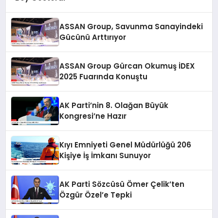
ASSAN Group, Savunma Sanayindeki
Gücünü Arttırıyor
ASSAN Group Gürcan Okumuş İDEX
2025 Fuarında Konuştu
AK Parti’nin 8. Olağan Büyük
Kongresi’ne Hazır
Kıyı Emniyeti Genel Müdürlüğü 206
Kişiye İş İmkanı Sunuyor
AK Parti Sözcüsü Ömer Çelik’ten
Özgür Özel’e Tepki