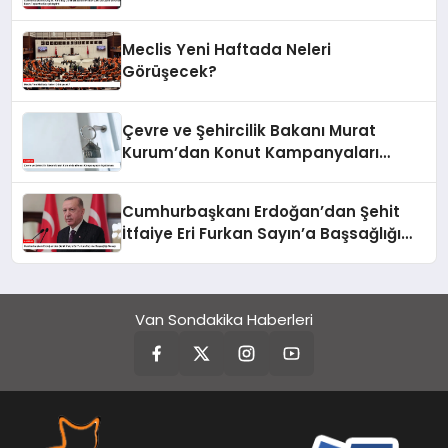
ve Ortak Basın Toplantısı
Gerçekleştirdi
Meclis Yeni Haftada Neleri
Görüşecek?
Çevre ve Şehircilik Bakanı Murat
Kurum’dan Konut Kampanyaları
Açıklaması
Cumhurbaşkanı Erdoğan’dan Şehit
İtfaiye Eri Furkan Sayın’a Başsağlığı
Mesajı
Van Sondakika Haberleri