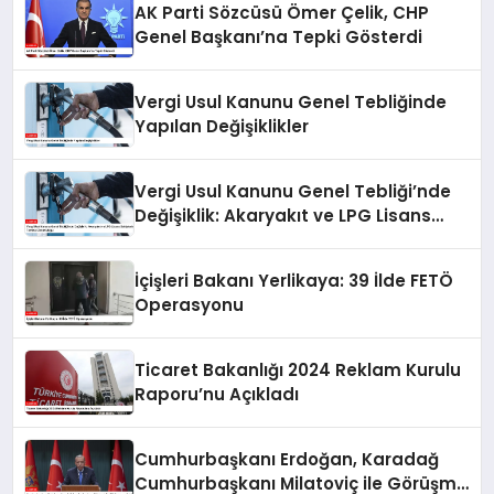
AK Parti Sözcüsü Ömer Çelik, CHP
Genel Başkanı’na Tepki Gösterdi
Vergi Usul Kanunu Genel Tebliğinde
Yapılan Değişiklikler
Vergi Usul Kanunu Genel Tebliği’nde
Değişiklik: Akaryakıt ve LPG Lisans
Sahiplerine Teminat Zorunluluğu
İçişleri Bakanı Yerlikaya: 39 İlde FETÖ
Operasyonu
Ticaret Bakanlığı 2024 Reklam Kurulu
Raporu’nu Açıkladı
Cumhurbaşkanı Erdoğan, Karadağ
Cumhurbaşkanı Milatoviç ile Görüşme