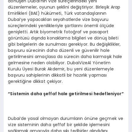
dönüşen Dubai’nin vize süreçlerindeki yeni
düzenlemeler, oyunun şeklini değiştiriyor. Birleşik Arap
Emirlikleri (BAE) hükümeti, Türk vatandaşlarının
Dubai’ye yapacakları seyahatlerde vize başvuru
süreçlerindeki yenilikleriyle şartlarını önemli ölçüde
genişletti. Artık biyometrik fotoğraf ve pasaport
görüntüsü dışında konaklama bilgileri ve dönüş bileti
gibi belgelerin de sunulması gerekiyor. Bu değişiklikler,
başvuru sürecinin daha düzenli ve güvenilir hale
getirilmesini amaçlasa da sürecin daha karmaşık hale
gelmesine neden olabiliyor. DubaiVizeAl Yönetim
Kurulu Üyesi Burak Akdemir, bu yeni düzenlemeyle
başvuru sahiplerinin dikkatli bir hazırlık yapması
gerektiğine dikkat çekiyor.
“
Sistemin daha şeffaf hale getirilmesi hedefleniyor”
Dubai’de yasal olmayan durumların önüne geçmek ve
vize sisteminin daha şeffaf bir şekilde işlemesini
sağlamak amacıyla daha sıkı tedbirler alındığını