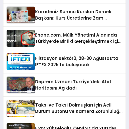
Karadeniz Sürücü Kursları Dernek
Başkanı: Kurs Ücretlerine Zam
Bekleniyor
Ehane.com, Mülk Yönetimi Alanında
Türkiye’de Bir İlki Gerçekleştirmek İçin
Yayında
Filtrasyon sektörü, 28-30 Ağustos’ta
IFTEX 2025’te buluşacak
Deprem Uzmanı Türkiye’deki Afet
Haritasını Açıkladı
Taksi ve Taksi Dolmuşları İçin Acil
Durum Butonu ve Kamera Zorunluluğu
Getirildi
Eray Yükseloğlu, ÖNSİAD’da Yurtdışı