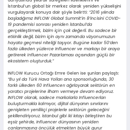
dünyasında yıllardır süregelen liderliklerini ve
İstanbul’un global bir merkez olarak yeniden yükselişini
vurgulayarak konuya dair şöyle belirtti:
“
2016 yılında
başladığımız INFLOW Global Summit
’
in 8
’
incisini COVID-
19 pandemisi sonrası yeniden İstanbul
’
da
gerçekleştirmek, bizim için ç
ok
değerli. Bu sadece bir
etkinlik değil, bizim için aynı zamanda vizyonumuzun
hayata geçmesi niteliği taşıyor. Bugüne kadar 50
’
den
fazla ülkeden yüzlerce Influencer ve markayı bir araya
getirerek I
nfluencer
Pazarlaması açısından güçlü bir
ekosistem oluşturduk.”
INFLOW Kurucu Ortağı Emre Gelen ise şunları paylaştı:
“
Bu yı
l da T
ürk Hava Yolları ana sponsorluğunda, 30
farklı ülkeden 60 I
nfluencer
ı ağırlayarak sekt
ö
rün en
yaratıcı projelerine ilham vermeye devam ediyoruz.
INFLOW olarak, sadece markalarla I
nfluencerlar
ı
buluşturmakla kalmıyor, dijital dünyanın sınırlarını
genişleten yenilikçi projelerle sekt
ö
rün geleceğini
şekillendiriyoruz. İstanbul gibi iki kıtayı birleştiren bu
eşsiz şehirde, I
nfluencer d
ünyasının yeniden
canlanmasına
ö
ncülük etmekten büyük gurur