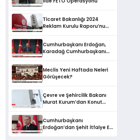
İlde FETÖ Operasyonu
Ticaret Bakanlığı 2024
Reklam Kurulu Raporu’nu
Açıkladı
Cumhurbaşkanı Erdoğan,
Karadağ Cumhurbaşkanı
Milatoviç ile Görüşme ve
Ortak Basın Toplantısı
Meclis Yeni Haftada Neleri
Gerçekleştirdi
Görüşecek?
Çevre ve Şehircilik Bakanı
Murat Kurum’dan Konut
Kampanyaları Açıklaması
Cumhurbaşkanı
Erdoğan’dan Şehit İtfaiye Eri
Furkan Sayın’a Başsağlığı