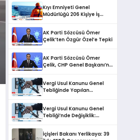
Kıyı Emniyeti Genel
Müdürlüğü 206 Kişiye İş
İmkanı Sunuyor
AK Parti Sözcüsü Ömer
Çelik’ten Özgür Özel’e Tepki
AK Parti Sözcüsü Ömer
Çelik, CHP Genel Başkanı’na
Tepki Gösterdi
Vergi Usul Kanunu Genel
Tebliğinde Yapılan
Değişiklikler
Vergi Usul Kanunu Genel
Tebliği’nde Değişiklik:
Akaryakıt ve LPG Lisans
Sahiplerine Teminat
İçişleri Bakanı Yerlikaya: 39
Zorunluluğu