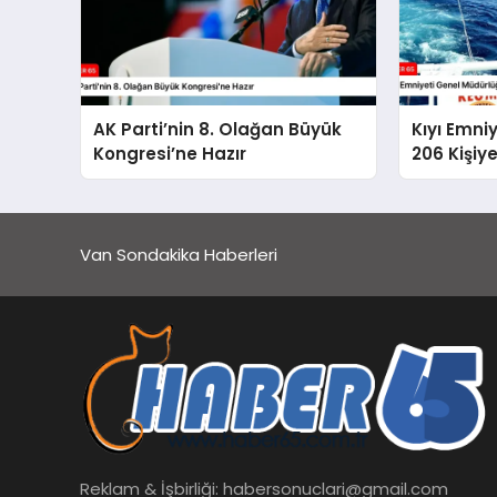
AK Parti’nin 8. Olağan Büyük
Kıyı Emni
Kongresi’ne Hazır
206 Kişiy
Van Sondakika Haberleri
Reklam & İşbirliği:
habersonuclari@gmail.com