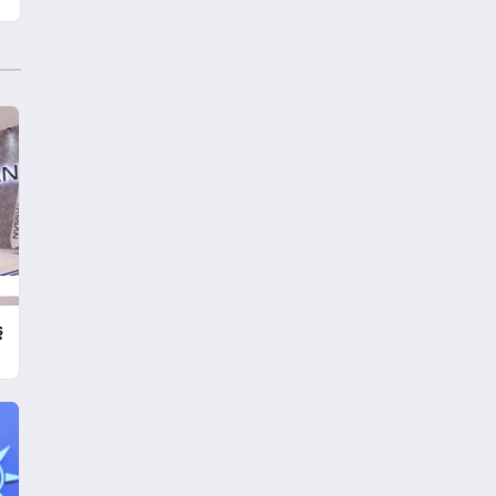
Mesajı
ş