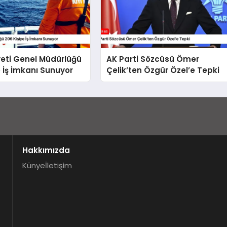
yeti Genel Müdürlüğü
AK Parti Sözcüsü Ömer
e İş İmkanı Sunuyor
Çelik’ten Özgür Özel’e Tepki
Hakkımızda
Künye
İletişim