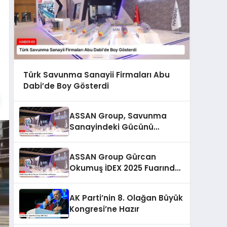
Türk Savunma Sanayii Firmaları Abu
Dabi’de Boy Gösterdi
ASSAN Group, Savunma
Sanayindeki Gücünü
Arttırıyor
ASSAN Group Gürcan
Okumuş İDEX 2025 Fuarında
Konuştu
AK Parti’nin 8. Olağan Büyük
Kongresi’ne Hazır