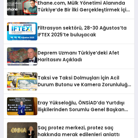
Ehane.com, Mülk Yönetimi Alanında
Türkiye’de Bir İlki Gerçekleştirmek İçin
Yayında
Filtrasyon sektörü, 28-30 Ağustos’ta
IFTEX 2025’te buluşacak
Deprem Uzmanı Türkiye’deki Afet
Haritasını Açıkladı
Taksi ve Taksi Dolmuşları İçin Acil
Durum Butonu ve Kamera Zorunluluğu
Getirildi
Eray Yükseloğlu, ÖNSİAD’da Yurtdışı
İlişkilerinden Sorumlu Genel Başkan
Yardımcısı Oldu
Saç protez merkezi, protez saç
hakkında merak edilenleri anlattı