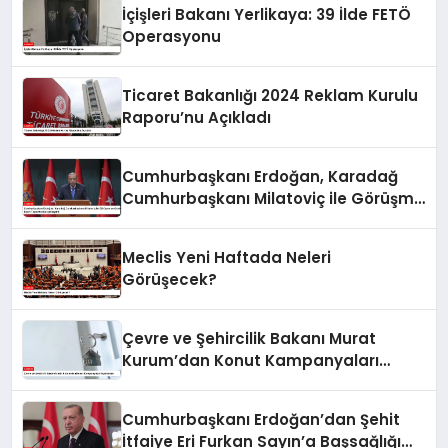
İçişleri Bakanı Yerlikaya: 39 İlde FETÖ
Operasyonu
Ticaret Bakanlığı 2024 Reklam Kurulu
Raporu’nu Açıkladı
Cumhurbaşkanı Erdoğan, Karadağ
Cumhurbaşkanı Milatoviç ile Görüşme
ve Ortak Basın Toplantısı
Gerçekleştirdi
Meclis Yeni Haftada Neleri
Görüşecek?
Çevre ve Şehircilik Bakanı Murat
Kurum’dan Konut Kampanyaları
Açıklaması
Cumhurbaşkanı Erdoğan’dan Şehit
İtfaiye Eri Furkan Sayın’a Başsağlığı